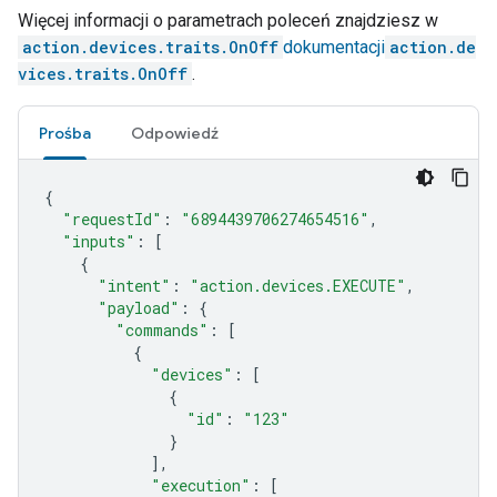
Więcej informacji o parametrach poleceń znajdziesz w
action.devices.traits.OnOff
dokumentacji
action.de
vices.traits.OnOff
.
Prośba
Odpowiedź
{
"requestId"
:
"6894439706274654516"
,
"inputs"
:
[
{
"intent"
:
"action.devices.EXECUTE"
,
"payload"
:
{
"commands"
:
[
{
"devices"
:
[
{
"id"
:
"123"
}
],
"execution"
:
[