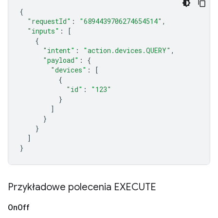
{
"requestId"
:
"6894439706274654514"
,
"inputs"
:
[
{
"intent"
:
"action.devices.QUERY"
,
"payload"
:
{
"devices"
:
[
{
"id"
:
"123"
}
]
}
}
]
}
Przykładowe polecenia EXECUTE
On
Off