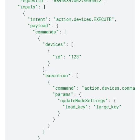
"requestId"
:
"6894439706274654522"
,
"inputs"
:
[
{
"intent"
:
"action.devices.EXECUTE"
,
"payload"
:
{
"commands"
:
[
{
"devices"
:
[
{
"id"
:
"123"
}
],
"execution"
:
[
{
"command"
:
"action.devices.command
"params"
:
{
"updateModeSettings"
:
{
"load_key"
:
"large_key"
}
}
}
]
}