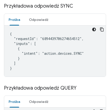
Przykładowa odpowiedź SYNC
Prośba
Odpowiedź
{

  "requestId": "6894439706274654512",

  "inputs": [

    {

      "intent": "action.devices.SYNC"

    }

  ]

}
Przykładowa odpowiedź QUERY
Prośba
Odpowiedź