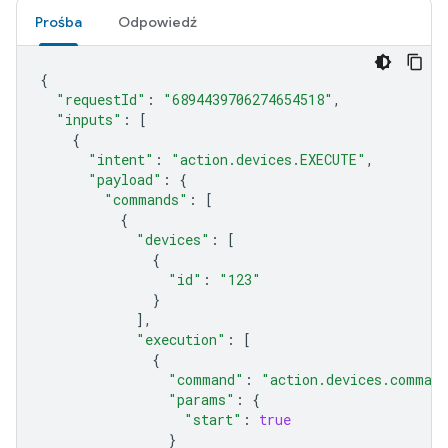
Prośba
Odpowiedź
{
"requestId"
:
"6894439706274654518"
,
"inputs"
:
[
{
"intent"
:
"action.devices.EXECUTE"
,
"payload"
:
{
"commands"
:
[
{
"devices"
:
[
{
"id"
:
"123"
}
],
"execution"
:
[
{
"command"
:
"action.devices.command
"params"
:
{
"start"
:
true
}