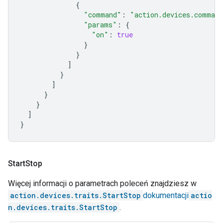
{
"command"
:
"action.devices.comman
"params"
:
{
"on"
:
true
}
}
]
}
]
}
}
]
}
Start
Stop
Więcej informacji o parametrach poleceń znajdziesz w
action.devices.traits.StartStop
dokumentacji
actio
n.devices.traits.StartStop
.