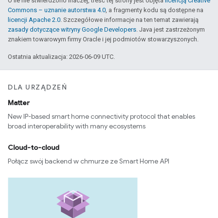
O ile nie stwierdzono inaczej, treść tej strony jest objęta
licencją Creative
Commons – uznanie autorstwa 4.0
, a fragmenty kodu są dostępne na
licencji Apache 2.0
. Szczegółowe informacje na ten temat zawierają
zasady dotyczące witryny Google Developers
. Java jest zastrzeżonym
znakiem towarowym firmy Oracle i jej podmiotów stowarzyszonych.
Ostatnia aktualizacja: 2026-06-09 UTC.
DLA URZĄDZEŃ
Matter
New IP-based smart home connectivity protocol that enables
broad interoperability with many ecosystems
Cloud-to-cloud
Połącz swój backend w chmurze ze Smart Home API