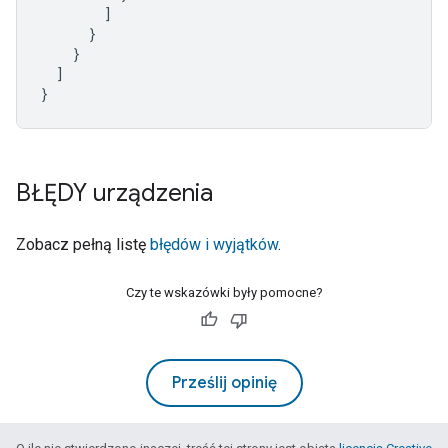
]
}
}
]
}
BŁĘDY urządzenia
Zobacz pełną listę
błędów i wyjątków
.
Czy te wskazówki były pomocne?
Prześlij opinię