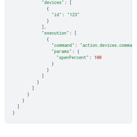
"devices"
:
[
{
"id"
:
"123"
}
],
"execution"
:
[
{
"command"
:
"action.devices.comman
"params"
:
{
"openPercent"
:
100
}
}
]
}
]
}
}
]
}