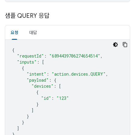
샘플 QUERY 응답
요청
대답
{
"requestId"
:
"6894439706274654514"
,
"inputs"
:
[
{
"intent"
:
"action.devices.QUERY"
,
"payload"
:
{
"devices"
:
[
{
"id"
:
"123"
}
]
}
}
]
}