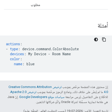
مطلوب
أمثلة
actions
:
-
type
:
device.command.ColorAbsolute
devices
:
My Device - Room Name
color
:
name
:
blue
إنّ محتوى هذه الصفحة مرخّص بموجب
ترخيص Creative Commons Attribution
4.0‏
ما لم يُنصّ على خلاف ذلك، ونماذج الرموز مرخّصة بموجب
ترخيص Apache 2.0‏
.
للاطّلاع على التفاصيل، يُرجى مراجعة
سياسات موقع Google Developers‏
. إنّ Java
هي علامة تجارية مسجَّلة لشركة Oracle و/أو شركائها التابعين.
تاريخ التعديل الأخير: 2026-07-19 (حسب التوقيت العالمي المتفَّق عليه)