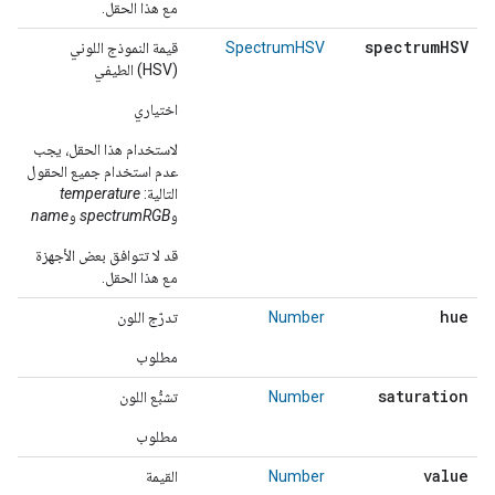
مع هذا الحقل.
spectrum
HSV
SpectrumHSV
قيمة النموذج اللوني
(HSV) الطيفي
اختياري
لاستخدام هذا الحقل، يجب
عدم استخدام جميع الحقول
التالية:
temperature
و
spectrumRGB
و
name
قد لا تتوافق بعض الأجهزة
مع هذا الحقل.
hue
Number
تدرّج اللون
مطلوب
saturation
Number
تشبُّع اللون
مطلوب
value
Number
القيمة