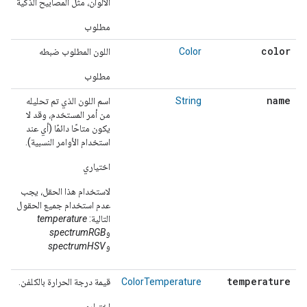
الألوان، مثل المصابيح الذكية
مطلوب
color
Color
اللون المطلوب ضبطه
مطلوب
name
String
اسم اللون الذي تم تحليله
من أمر المستخدم، وقد لا
يكون متاحًا دائمًا (أي عند
استخدام الأوامر النسبية).
اختياري
لاستخدام هذا الحقل، يجب
عدم استخدام جميع الحقول
التالية:
temperature
و
spectrumRGB
و
spectrumHSV
temperature
ColorTemperature
قيمة درجة الحرارة بالكلفن.
اختياري