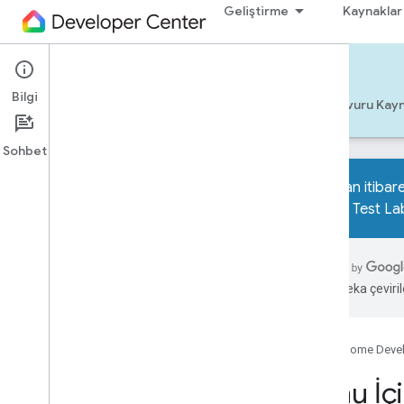
Geliştirme
Kaynaklar
Matter
Bilgi
Başlama
Bilgi
Geliştirme
Başvuru Kayn
Sohbet
2026'dan itibare
Interop Test La
Genel bakış
Örnekler
Yapay zeka çevirile
Konu İçin Google Home Örnek
Uygulaması
Amaç Tabanlı Komisyon (IBC)
Google Home Deve
Tüm örnekler
Konu İç
API kılavuzları