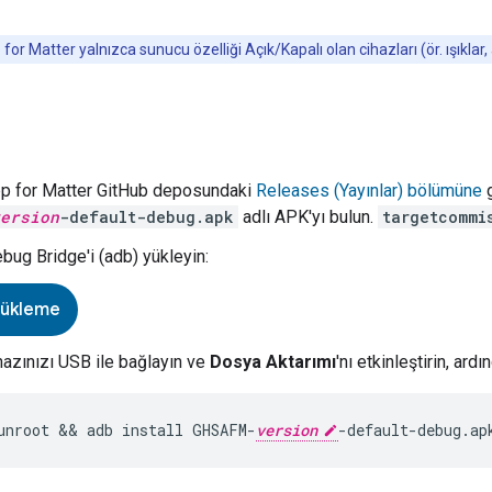
for Matter
yalnızca sunucu özelliği Açık/Kapalı olan cihazları (ör. ışıklar, a
p for Matter
GitHub deposundaki
Releases (Yayınlar) bölümüne
g
ersion
-default-debug.apk
adlı APK'yı bulun.
targetcommi
bug Bridge'i (adb) yükleyin:
yükleme
hazınızı USB ile bağlayın ve
Dosya Aktarımı
'nı etkinleştirin, ard
unroot && adb install GHSAFM-
version