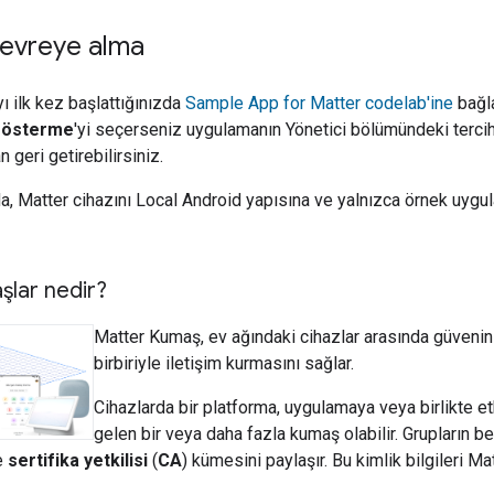
devreye alma
 ilk kez başlattığınızda
Sample App for Matter
codelab'ine
bağla
 gösterme
'yi seçerseniz uygulamanın Yönetici bölümündeki tercih
 geri getirebilirsiniz.
da,
Matter
cihazını Local Android yapısına ve yalnızca örnek uygul
şlar nedir?
Matter
Kumaş, ev ağındaki cihazlar arasında güvenin p
birbiriyle iletişim kurmasını sağlar.
Cihazlarda bir platforma, uygulamaya veya birlikte et
gelen bir veya daha fazla kumaş olabilir. Grupların be
le
sertifika yetkilisi
(
CA
) kümesini paylaşır. Bu kimlik bilgileri
Mat