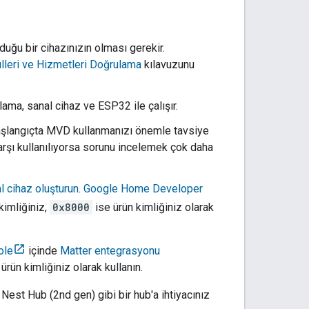
duğu bir cihazınızın olması gerekir.
leri ve Hizmetleri Doğrulama
kılavuzunu
ama, sanal cihaz ve ESP32 ile çalışır.
 başlangıçta MVD kullanmanızı önemle tavsiye
arşı kullanılıyorsa sorunu incelemek çok daha
l cihaz oluşturun
.
Google Home Developer
kimliğiniz,
0x8000
ise ürün kimliğiniz olarak
ole
içinde
Matter
entegrasyonu
ürün kimliğiniz olarak kullanın.
 Nest Hub (2nd gen)
gibi bir hub'a ihtiyacınız