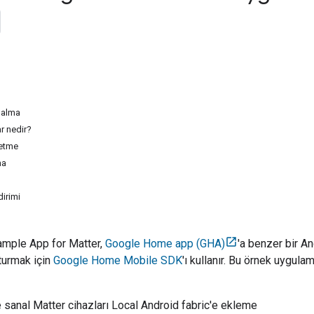
 alma
r nedir?
 etme
ma
dirimi
mple App for Matter
,
Google Home app (GHA)
'a benzer bir A
turmak için
Google Home Mobile SDK
'ı kullanır. Bu örnek uygula
e sanal
Matter
cihazları Local Android fabric'e ekleme