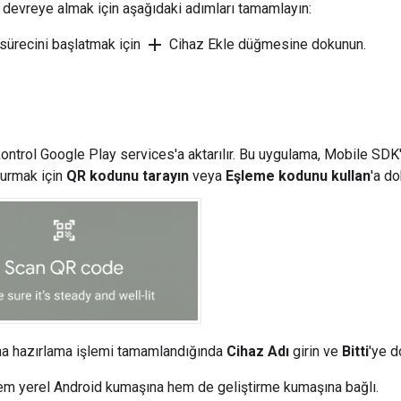
 devreye almak için aşağıdaki adımları tamamlayın:
add
sürecini başlatmak için
Cihaz Ekle düğmesine dokunun.
kontrol
Google Play services
'a aktarılır. Bu uygulama,
Mobile SDK
turmak için
QR kodunu tarayın
veya
Eşleme kodunu kullan
'a d
ıma hazırlama işlemi tamamlandığında
Cihaz Adı
girin ve
Bitti
'ye d
hem yerel Android kumaşına hem de geliştirme kumaşına bağlı.