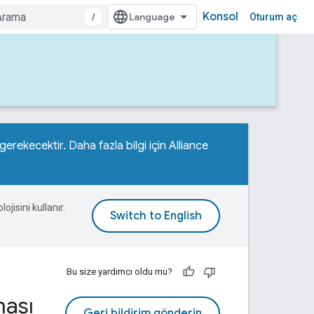
Konsol
/
Oturum aç
gerekecektir. Daha fazla bilgi için
Alliance
ojisini kullanır.
Bu size yardımcı oldu mu?
ası
Geri bildirim gönderin