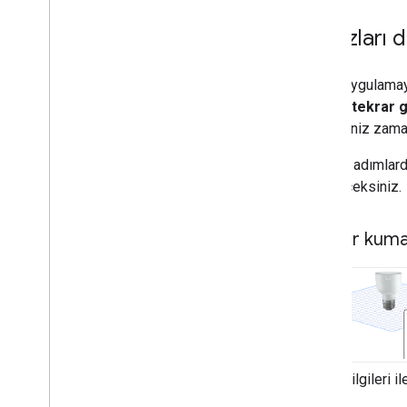
Cihazları 
Örnek uygulamayı
mesajı tekrar
istediğiniz zaman
Sonraki adımlar
ekleyeceksiniz.
Matter kuma
kimlik bilgileri i