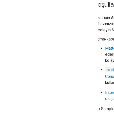
Ön koşulla
Test için A
Cihazınızı
inceleyin.
M
Açma/kapat
Matt
eder
kolay
roo
Cons
kullan
Espr
oluş
Cihazları
Sample