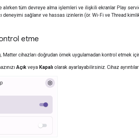
 alırken tüm devreye alma işlemleri ve ilişkili ekranlar
Play serv
nıcı deneyimi sağlanır ve hassas izinlerin (ör. Wi-Fi ve Thread kiml
kontrol etme
ı,
Matter
cihazları doğrudan örnek uygulamadan kontrol etmek için k
hazınızı
Açık
veya
Kapalı
olarak ayarlayabilirsiniz. Cihaz ayrıntıl