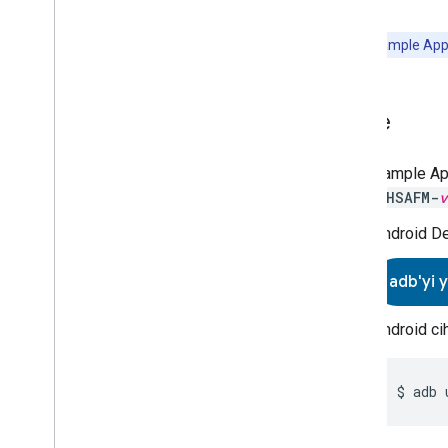
yoktur.
Önemli:
Sample App 
Yükle
Sample Ap
GHSAFM-
v
Android De
adb'yi 
Android ci
$ adb 