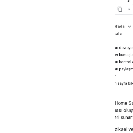
Matter API'sı
Konu Komisyonculuğu
Thread Ağ API'si
Bu sayfada
Ön koşullar
Araçlar
Yükle
Google Cloud Platform Analytics
Cihazları devreye
VS Code için Google Home Uzantısı
Matter kumaşla
Android Studio için Google Home
Eklentisi
Cihazları kontrol
Google Home Kullanıcı Arayüzü
Cihazları paylaş
Otomatikleştirici
Ayarlar
Uzak Sanal Cihaz
Yarım sayfa bil
ZCL Gelişmiş Platform (ZAP)
Tüm araçlar
Google Home Sa
Veri Açıklamaları
uygulaması oluş
Ev Mobil SDK'sı
özellikleri sunar:
Fiziksel v