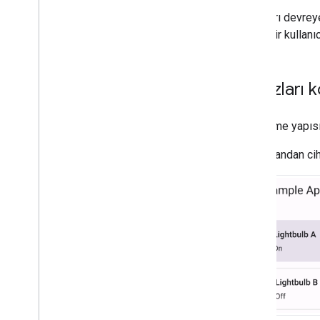
Cihazları devreye
tutarlı bir kulla
Cihazları 
Geliştirme yapıs
Ana ekrandan ci