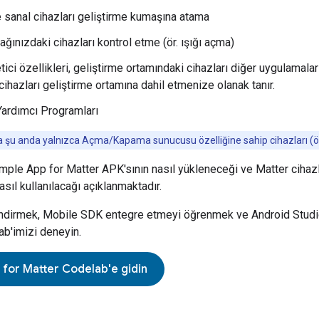
e sanal cihazları geliştirme kumaşına atama
ağınızdaki cihazları kontrol etme (ör. ışığı açma)
tici özellikleri, geliştirme ortamındaki cihazları diğer uygulama
cihazları geliştirme ortamına dahil etmenize olanak tanır.
 Yardımcı Programları
u anda yalnızca Açma/Kapama sunucusu özelliğine sahip cihazları (ör. ışı
mple App for Matter
APK'sının nasıl yükleneceği ve
Matter
cihazl
sıl kullanılacağı açıklanmaktadır.
ndirmek,
Mobile SDK
entegre etmeyi öğrenmek ve Android Studio'
b'imizi deneyin.
 for Matter
Codelab'e gidin