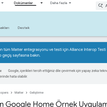
Dokümanlar
Daha fazla
akları
Destek
n tüm Matter entegrasyonu ve testi için Alliance Interop Testi 
b geçiş sayfasına
bakın.
Google, içerikleri tercih ettiğiniz dile çevirmek için yapay zeka teknol
rinde hata olabilir.
lopers
Matter
Geliştirme
in Google Home Örnek Uygulam