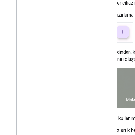
Bir
Matter
cihazı
Hazırlama 
Ardından, 
kanıtı oluş
İlk kullan
Cihazınız artık 