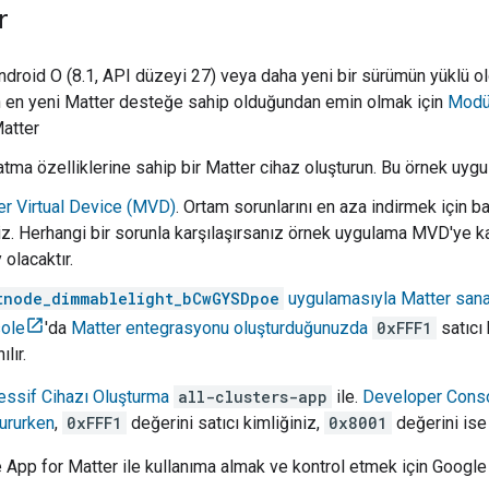
r
ndroid O (8.1, API düzeyi 27) veya daha yeni bir sürümün yüklü ol
n en yeni
Matter
desteğe sahip olduğundan emin olmak için
Modül
atter
ma özelliklerine sahip bir
Matter
cihaz oluşturun. Bu örnek uygul
er Virtual Device (MVD)
. Ortam sorunlarını en aza indirmek için
iz. Herhangi bir sorunla karşılaşırsanız örnek uygulama MVD'ye k
 olacaktır.
tnode_dimmablelight_bCwGYSDpoe
uygulamasıyla
Matter
sana
ole
'da
Matter
entegrasyonu oluşturduğunuzda
0xFFF1
satıcı 
ılır.
essif Cihazı Oluşturma
all-clusters-app
ile.
Developer Cons
tururken
,
0xFFF1
değerini satıcı kimliğiniz,
0x8001
değerini ise 
 App for Matter
ile kullanıma almak ve kontrol etmek için
Google