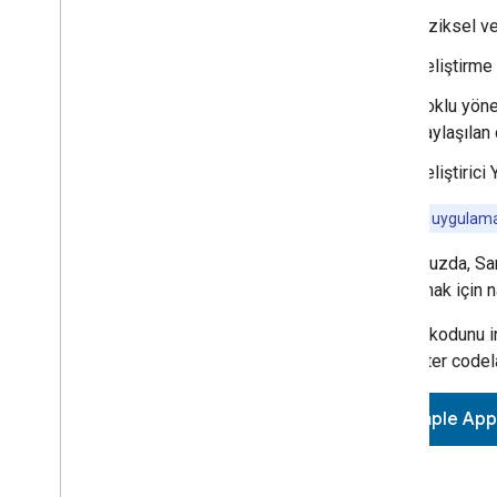
Fiziksel v
Geliştirme 
Çoklu yöne
paylaşılan 
Geliştirici
Not:
Örnek uygulama ş
Bu kılavuzda,
Sa
paylaşmak için na
Kaynak kodunu i
for Matter
codela
Sample App