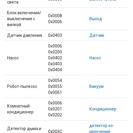
света
Блок включения/
0x0008
выключения с
Выход
0x0006
вилкой
Датчик давления
0x0403
Датчик
0x0006
0x0200
Насос
0x0402
Насос
0x0403
0x0404
0x0054
Робот-пылесос
0x0055
Вакуум
0x0061
0x0006
Комнатный
0x0201
Кондиционер
кондиционер
0x0202
детектор ко-
Детектор дыма и
0x005C
излучения