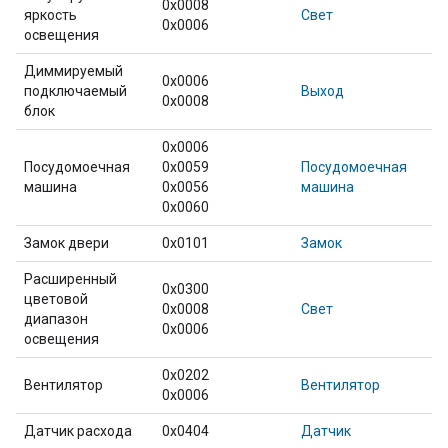
0x0008
яркость
Свет
0x0006
освещения
Диммируемый
0x0006
подключаемый
Выход
0x0008
блок
0x0006
Посудомоечная
0x0059
Посудомоечная
машина
0x0056
машина
0x0060
Замок двери
0x0101
Замок
Расширенный
0x0300
цветовой
0x0008
Свет
диапазон
0x0006
освещения
0x0202
Вентилятор
Вентилятор
0x0006
Датчик расхода
0x0404
Датчик