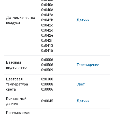
0x040c
0x040d
0x042a
Датчик качества
0x042b
Датчик
воздуха
0x042c
0x042d
0x042e
0x042f
0x0413
0x0415
0x0006
Базовый
0x0506
Телевидение
видеоплеер
0x0509
Цветовая
0x0300
температура
0x0008
Свет
света
0x0006
Контактный
0x0045
Датчик
датчик
Регулируемая