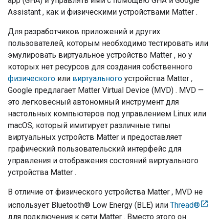
app (GHA)
и управлять ими с помощью
GHA
и
Google
Assistant
, как и физическими устройствами
Matter
.
Для разработчиков приложений и других
пользователей, которым необходимо тестировать или
эмулировать виртуальное устройство
Matter
, но у
которых нет ресурсов для создания собственного
физического
или
виртуального
устройства
Matter
,
Google предлагает
Matter Virtual Device (MVD)
.
MVD
—
это легковесный автономный инструмент для
настольных компьютеров под управлением Linux или
macOS, который имитирует различные типы
виртуальных устройств
Matter
и предоставляет
графический пользовательский интерфейс для
управления и отображения состояний виртуального
устройства
Matter
.
В отличие от физического устройства
Matter
,
MVD
не
использует Bluetooth® Low Energy (BLE) или
Thread®
для подключения к сети
Matter
. Вместо этого он