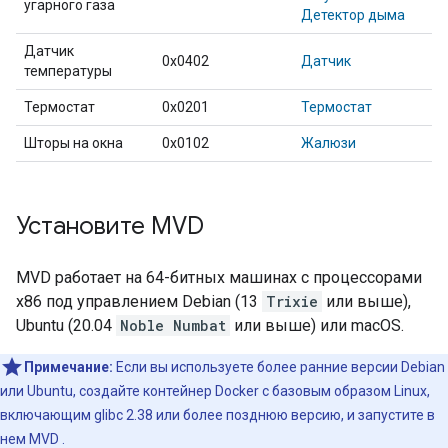
угарного газа
Детектор дыма
Датчик
0x0402
Датчик
температуры
Термостат
0x0201
Термостат
Шторы на окна
0x0102
Жалюзи
Установите MVD
MVD
работает на 64-битных машинах с процессорами
x86 под управлением Debian (13
Trixie
или выше),
Ubuntu (20.04
Noble Numbat
или выше) или macOS.
Примечание:
Если вы используете более ранние версии Debian
или Ubuntu, создайте контейнер Docker с базовым образом Linux,
включающим glibc 2.38 или более позднюю версию, и запустите в
нем
MVD
.