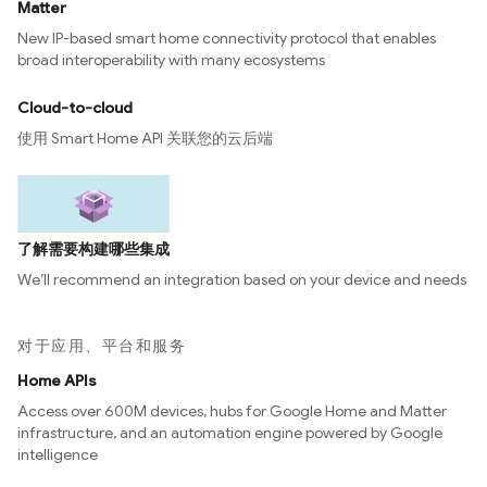
Matter
New IP-based smart home connectivity protocol that enables
broad interoperability with many ecosystems
Cloud-to-cloud
使用 Smart Home API 关联您的云后端
了解需要构建哪些集成
We’ll recommend an integration based on your device and needs
对于应用、平台和服务
Home APIs
Access over 600M devices, hubs for Google Home and Matter
infrastructure, and an automation engine powered by Google
intelligence