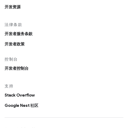
开发资源
法律条款
开发者服务条款
开发者政策
控制台
开发者控制台
支持
Stack Overflow
Google Nest 社区