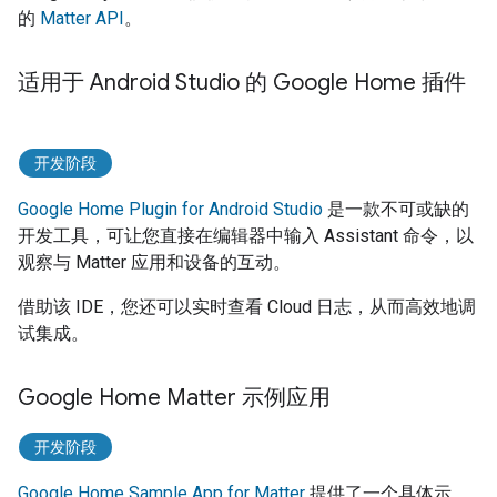
的
Matter
API
。
适用于 Android Studio 的 Google Home 插件
开发阶段
Google Home Plugin for Android Studio
是一款不可或缺的
开发工具，可让您直接在编辑器中输入
Assistant
命令，以
观察与
Matter
应用和设备的互动。
借助该 IDE，您还可以实时查看 Cloud 日志，从而高效地调
试集成。
Google Home Matter 示例应用
开发阶段
Google Home Sample App for Matter
提供了一个具体示