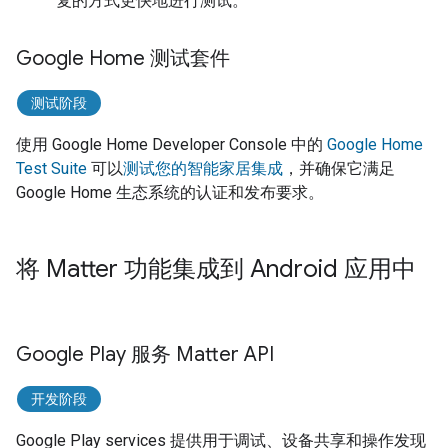
复的方式更快地进行测试。
Google Home 测试套件
测试阶段
使用
Google Home Developer Console
中的
Google Home
Test Suite
可以
测试您的智能家居集成
，并确保它满足
Google Home 生态系统的认证和发布要求。
将 Matter 功能集成到 Android 应用中
Google Play 服务 Matter API
开发阶段
Google Play services
提供用于调试、设备共享和操作发现