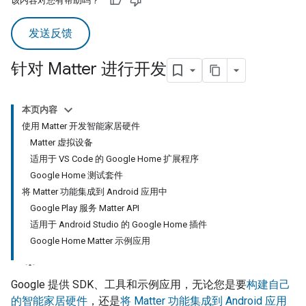
该内容对您有帮助吗？
发送反馈
针对 Matter 进行开发
本页内容
使用 Matter 开发智能家居硬件
Matter 虚拟设备
适用于 VS Code 的 Google Home 扩展程序
Google Home 测试套件
将 Matter 功能集成到 Android 应用中
Google Play 服务 Matter API
适用于 Android Studio 的 Google Home 插件
Google Home Matter 示例应用
Google 提供 SDK、工具和示例应用，无论您是要
构建自己
的智能家居硬件
，还是
将 Matter 功能集成到 Android 应用