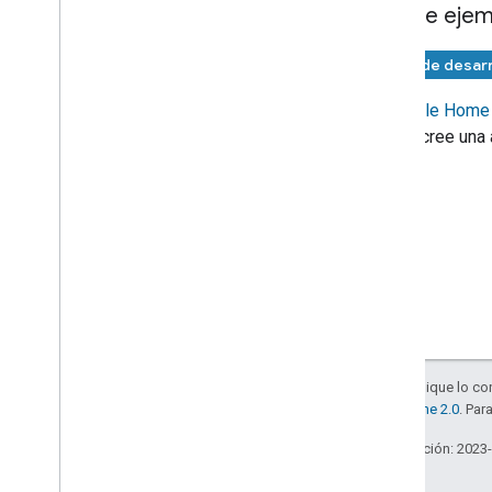
App de ejem
Fase de desarr
El
Google Home 
Matter
cree una 
Salvo que se indique lo con
la
licencia Apache 2.0
. Par
Última actualización: 2023