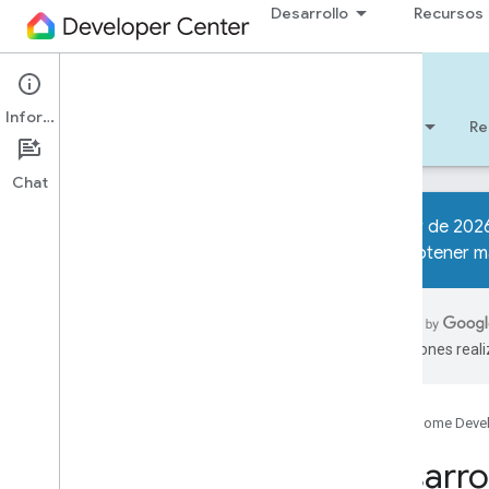
Desarrollo
Recursos
Matter
Información
Comenzar
Aprendizaje
Desarrollo
Re
Chat
A partir de 202
Para obtener má
Descripción general
Ejemplos
traducciones real
App de muestra de Google Home
para asuntos
Comisiones basadas en la intención
(IBC)
Google Home Deve
Todas las muestras
Desarro