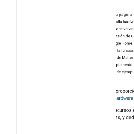
Guías de las API
API de Matter
En esta página
Comisión de Matter
Desarrolla hardwa
API de red de Thread
Dispositivo vir
Extensión de 
Herramientas
Google Home T
Estadísticas de Google Cloud Platform
Integra la funcio
Extensión de Google Home para
APIs de Matter
VS Code
Complemento d
Complemento de Google Home para
Android Studio
App de ejempl
UI Automator de Google Home
Importa el dispositivo virtual
Google proporci
ZCL Advanced Platform (ZAP)
propio hardware 
Todas las herramientas
Estos recursos e
Divulgaciones de datos
funciones, y ded
SDK para dispositivos móviles de la
página principal