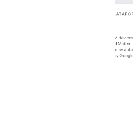
PARA DISPOSITIVOS
PARA APPS, PLATAFO
SERVICIOS
Matter
Home APIs
New IP-based smart home
connectivity protocol that enables
Access over 600M devices,
broad interoperability with many
Google Home and Matter
ecosystems
infrastructure, and an aut
engine powered by Googl
intelligence
Cloud-to-cloud
Conecta tu backend de nube con la
API de Smart Home
Descubre qué integración
compilar
We’ll recommend an integration