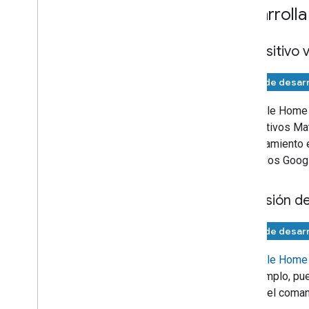
Desarrolla
Dispositivo 
Fase de desarr
El
Google Home
dispositivos
Mat
funcionamiento e
comandos
Googl
Extensión d
Fase de desarr
El
Google Home E
Por ejemplo, pu
enviará el coman