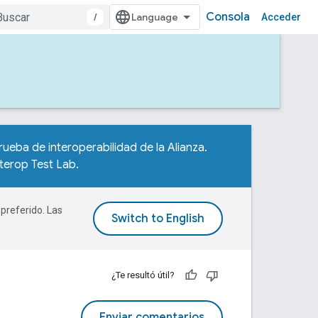
Consola
/
Acceder
rueba de interoperabilidad de la Alianza.
nterop Test Lab
.
 preferido. Las
¿Te resultó útil?
Enviar comentarios