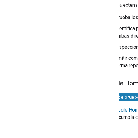
Usa esta extens
Prueba los
Identifica
ambas dire
Inspeccion
Emitir co
forma repe
Google Home
Fase de prueb
Usa
Google Hom
de que cumpla c