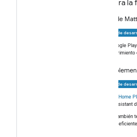
Integra la
APIs de Matt
Fase de desarr
Las
Google Play
descubrimiento 
Complement
Fase de desarr
Google Home Plu
para
Assistant
d
El IDE también t
manera eficiente