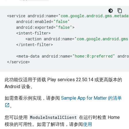
<
service
android
:
name
=
"com.google.android.gms.metada
android
:
enabled
=
"false"
android
:
exported
=
"false"
<
intent
-
filter
<
action
android
:
name
=
"com.google.android.gms
<
/
intent
-
filter
>

<
meta
-
data
android
:
name
=
"home:0:preferred"
andro
<
/
service
此功能仅适用于搭载
Play services
22.50.14 或更高版本的
Android
设备。
如需查看示例实现，请参阅
Sample App for Matter
的清单
。
您可以使用
ModuleInstallClient
在运行时检查 Home
模块的可用性。如需了解详情，请参阅
使用