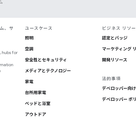
TC。
ム、サ
ユースケース
ビジネス リソ
照明
認定とバッジ
空調
マーケティング 
 hubs for
安全性とセキュリティ
開発リソース
omation
e
メディアとテクノロジー
法的事項
家電
デベロッパー向け
台所用家電
デベロッパー ポ
ベッドと浴室
アウトドア