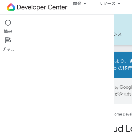
開発
リソース
Matter
情報
使ってみる
詳細
開発
リファレンス
チャット
2026 年より、す
Test Lab の
概要
サンプル
には誤りが含まれ
Google Home のサンプルアプリ
インテント ベースのコミッション
（IBC）
Google Home Deve
すべてのサンプル
Cloud 
API ガイド