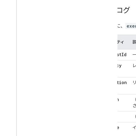
実行ログ
次の表に、
exe
プロパティ
request
Id
一
latency
Msec
execution
Type
action
Type
trait
device
Types