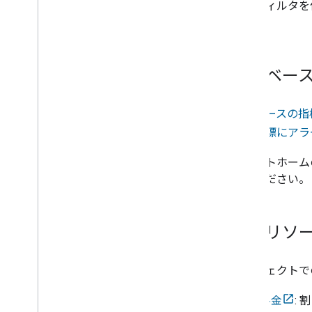
除外フィルタを
ます）。
ログベー
ログベースの指
スの指標にアラ
スマートホーム
してください。
関連リソ
プロジェクトでの 
料金
: