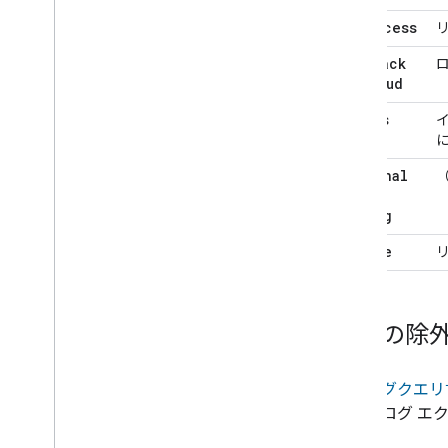
is
Success
fallback
To
Cloud
status
Type
external
Debug
String
locale
ログの除
ロギングクエリ
言語はログ エ