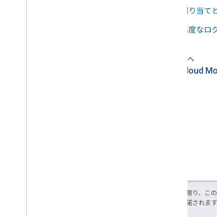
割り当て
高度なロ
前へ
arrow_back
Cloud M
特に記載のない限り、こ
ス
により使用許諾されま