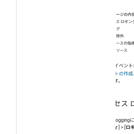
Matter API
案件のコミッショニング
このページの内
Thread ネットワーク API
アクセス ロギン
実行ログ
ツール
ログの除外
Google Cloud Platform 分析
ログベースの指
Cloud Monitoring が重要
関連リソース
Cloud Logging が重要
Matter 統合エラーのトラブルシュー
統合のイベント
ティング
アラートの作成、また
VS Code 用 Google Home 拡張機能
できます。
Android Studio 用 Google Home プラ
グイン
Google Home UI Automator
Matter 仮想デバイス
アクセス 
ZCL Advanced Platform（ZAP）
すべてのツール
Cloud Logging
ビリティ
] > [
ロ
データ開示