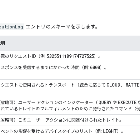
cutionLog
エントリのスキーマを示します。
説明
5325511189174727525
意のリクエスト ID（例:
）。
6000
レスポンスを受信するまでにかかった時間（例:
）。
CLOUD
MATTE
リクエストに使用されるトランスポート（統合に応じて
、
QUERY
EXECUTE
（省略可）ユーザー アクションのインジケーター（
や
されているトレイトのフルフィルメントのために発行されたコマンド（例
（省略可）このユーザー アクションに関連付けられたトレイト。
LIGHT
イベントの影響を受けるデバイスタイプのリスト（例:
）。