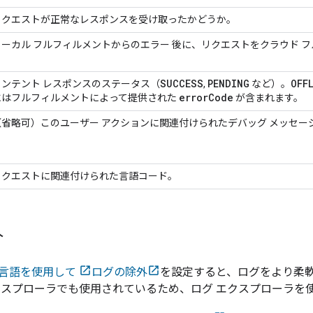
リクエストが正常なレスポンスを受け取ったかどうか。
ローカル フルフィルメントからのエラー 後に、リクエストをクラウド 
SUCCESS
PENDING
OFF
インテント レスポンスのステータス（
,
など）。
error
Code
にはフルフィルメントによって提供された
が含まれます。
（省略可）このユーザー アクションに関連付けられたデバッグ メッセー
リクエストに関連付けられた言語コード。
外
言語を使用して
ログの除外
を設定すると、ログをより柔
クスプローラでも使用されているため、ログ エクスプローラを