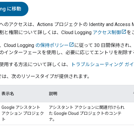
ing
に移動
クセスは、Actions プロジェクトの Identity and Acces
と権限について詳しくは、Cloud Logging
アクセス制御
を
oud Logging
の保持ポリシー
に従って 30 日間保持さ
のインターフェースを使用し、必要に応じてエントリを削除す
使用する方法について詳しくは、
トラブルシューティング ガ
では、次のリソースタイプが提供されます。
表示名
説明
Google アシスタント
アシスタント アクションに関連付けられ
アクション プロジェク
た Google Cloud プロジェクトのコンテ
ト
ナ。