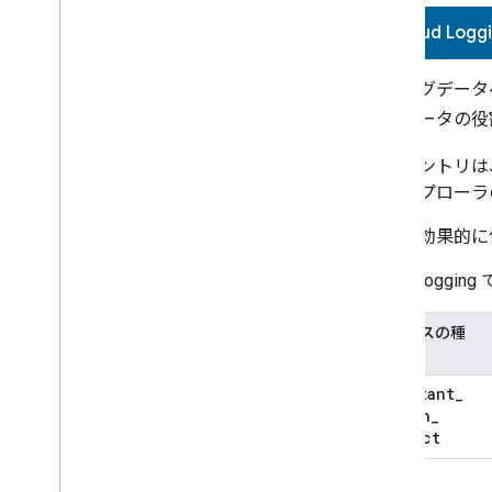
Home Mobile SDK
Cloud Logg
ロギングデータへのア
ングデータの役割
ログエントリは、Cl
エクスプローラ
ログを効果的に
Cloud Logging
リソースの種
類
assistant
_
action
_
project