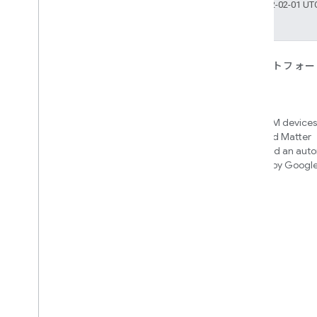
最終更新日 2022-02-01 U
デバイス
アプリ、プラットフォー
ービス
Matter
Home APIs
New IP-based smart home
connectivity protocol that enables
Access over 600M devices,
broad interoperability with many
Google Home and Matter
ecosystems
infrastructure, and an aut
engine powered by Googl
intelligence
Cloud-to-cloud
クラウド バックエンドと Smart
Home API を接続
構築する統合を見つける
We’ll recommend an integration