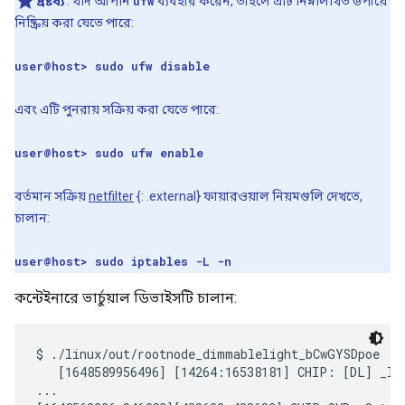
দ্রষ্টব্য
: যদি আপনি
ufw
ব্যবহার করেন, তাহলে এটি নিম্নলিখিত উপায়ে
নিষ্ক্রিয় করা যেতে পারে:
user@host> sudo ufw disable
এবং এটি পুনরায় সক্রিয় করা যেতে পারে:
user@host> sudo ufw enable
বর্তমান সক্রিয়
netfilter
{: .external} ফায়ারওয়াল নিয়মগুলি দেখতে,
চালান:
user@host> sudo iptables -L -n
কন্টেইনারে ভার্চুয়াল ডিভাইসটি চালান:
$ ./linux/out/rootnode_dimmablelight_bCwGYSDpoe

   [1648589956496] [14264:16538181] CHIP: [DL] _Ini
...
