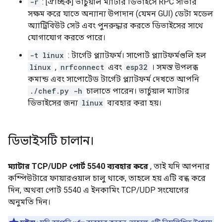
-r
: [ঐচ্ছিক] ভার্চুয়াল ম্যাটার ডিভাইসে RPC সার্ভার
সক্ষম করে যাতে অন্যান্য উপাদান (যেমন GUI) ডেটা মডেল
অ্যাট্রিবিউট সেট এবং পুনরুদ্ধার করতে ডিভাইসের সাথে
যোগাযোগ করতে পারে।
-t linux
: টার্গেট প্ল্যাটফর্ম। সাপোর্ট প্ল্যাটফর্মগুলি হল
linux
,
nrfconnect
এবং
esp32
। সমস্ত উপলব্ধ
কমান্ড এবং সাপোর্টেড টার্গেট প্ল্যাটফর্ম দেখতে আপনি
./chef.py -h
চালাতে পারেন। ভার্চুয়াল ম্যাটার
ডিভাইসের জন্য
linux
ব্যবহার করা হয়।
ডিভাইসটি চালান।
ম্যাটার TCP/UDP পোর্ট 5540 ব্যবহার করে
, তাই যদি আপনার
কম্পিউটারে ফায়ারওয়াল চালু থাকে, তাহলে হয় এটি বন্ধ করে
দিন, অথবা পোর্ট 5540 এ ইনকামিং TCP/UDP সংযোগের
অনুমতি দিন।