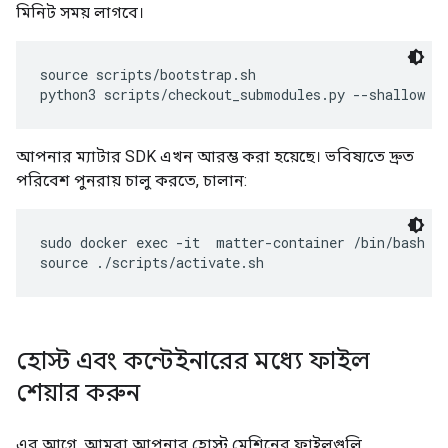
মিনিট সময় লাগবে।
source scripts/bootstrap.sh

আপনার ম্যাটার SDK এখন আরম্ভ করা হয়েছে। ভবিষ্যতে দ্রুত
পরিবেশ পুনরায় চালু করতে, চালান:
sudo docker exec -it  matter-container /bin/bash

হোস্ট এবং কন্টেইনারের মধ্যে ফাইল
শেয়ার করুন
এর আগে, আমরা আপনার হোস্ট মেশিনের ফাইলগুলি