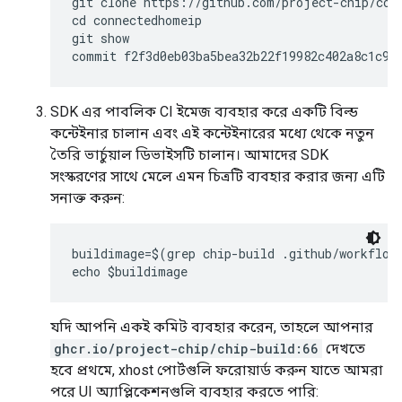
git clone https://github.com/project-chip/conn
cd connectedhomeip

git show

SDK এর পাবলিক CI ইমেজ ব্যবহার করে একটি বিল্ড
কন্টেইনার চালান এবং এই কন্টেইনারের মধ্যে থেকে নতুন
তৈরি ভার্চুয়াল ডিভাইসটি চালান। আমাদের SDK
সংস্করণের সাথে মেলে এমন চিত্রটি ব্যবহার করার জন্য এটি
সনাক্ত করুন:
buildimage=$(grep chip-build .github/workflows
যদি আপনি একই কমিট ব্যবহার করেন, তাহলে আপনার
ghcr.io/project-chip/chip-build:66
দেখতে
হবে প্রথমে, xhost পোর্টগুলি ফরোয়ার্ড করুন যাতে আমরা
পরে UI অ্যাপ্লিকেশনগুলি ব্যবহার করতে পারি: