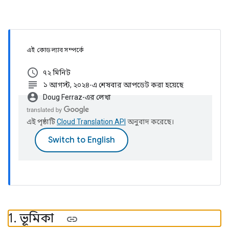
এই কোডল্যাব সম্পর্কে
schedule
৭২ মিনিট
subject
১ আগস্ট, ২০২৪-এ শেষবার আপডেট করা হয়েছে
account_circle
Doug Ferraz-এর লেখা
এই পৃষ্ঠাটি
Cloud Translation API
অনুবাদ করেছে।
1
.
ভূমিকা