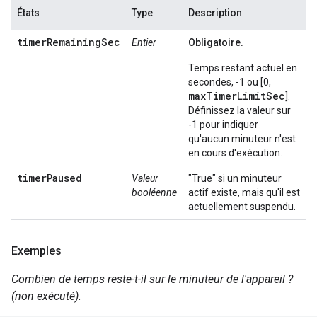
États
Type
Description
timerRemainingSec
Entier
Obligatoire.
Temps restant actuel en
secondes, -1 ou [0,
maxTimerLimitSec
].
Définissez la valeur sur
-1 pour indiquer
qu'aucun minuteur n'est
en cours d'exécution.
timerPaused
Valeur
"True" si un minuteur
booléenne
actif existe, mais qu'il est
actuellement suspendu.
Exemples
Combien de temps reste-t-il sur le minuteur de l'appareil ?
(non exécuté)
.