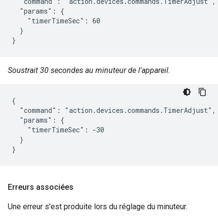
  "command": "action.devices.commands.TimerAdjust",

  "params": {

    "timerTimeSec": 60

  }

}
Soustrait 30 secondes au minuteur de l'appareil.
{

  "command": "action.devices.commands.TimerAdjust",

  "params": {

    "timerTimeSec": -30

  }

}
Erreurs associées
Une erreur s'est produite lors du réglage du minuteur.