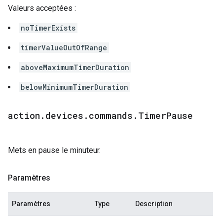
Valeurs acceptées :
noTimerExists
timerValueOutOfRange
aboveMaximumTimerDuration
belowMinimumTimerDuration
action
.
devices
.
commands
.
Timer
Pause
Mets en pause le minuteur.
Paramètres
Paramètres
Type
Description