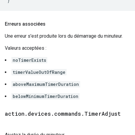
}
Erreurs associées
Une erreur s'est produite lors du démarrage du minuteur.
Valeurs acceptées :
noTimerExists
timerValueOutOfRange
aboveMaximumTimerDuration
belowMinimumTimerDuration
action
.
devices
.
commands
.
Timer
Adjust
Ajustez la durée du minuteur.