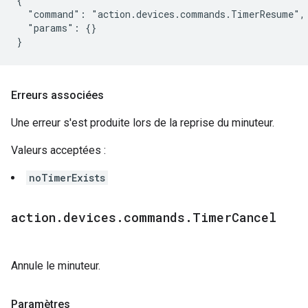
{

  "command": "action.devices.commands.TimerResume",

  "params": {}

}
Erreurs associées
Une erreur s'est produite lors de la reprise du minuteur.
Valeurs acceptées :
noTimerExists
action
.
devices
.
commands
.
Timer
Cancel
Annule le minuteur.
Paramètres