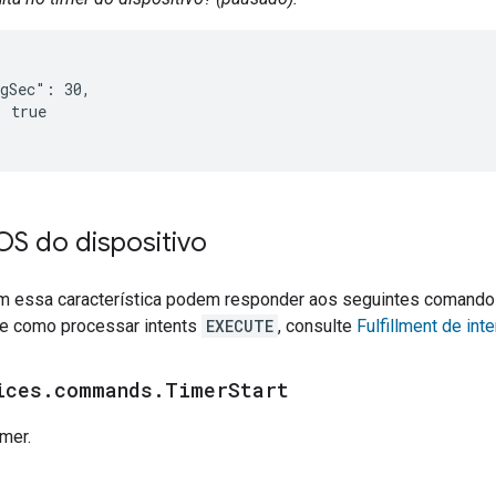
gSec": 30,

 true

 do dispositivo
m essa característica podem responder aos seguintes comand
e como processar intents
EXECUTE
, consulte
Fulfillment de inte
ices
.
commands
.
Timer
Start
imer.