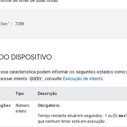
limite de timer de duas horas.
Sec": 7200

DO DISPOSITIVO
ssa característica podem informar os seguintes estados como
cessar intents
QUERY
, consulte
Execução de intents
.
Tipo
Descrição
ngSec
Número
Obrigatório.
inteiro
max
Tempo restante atual em segundos, -1 ou [0,
que nenhum timer está em execução.