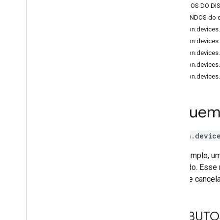
ESTADOS DO DIS
Brightness
COMANDOS do di
Camera
Stream
action.device
Channel
action.device
Color
Setting
action.device
Cook
action.devic
Dispense
action.device
Dock
Energy
Storage
Fan
Speed
Esquema
Fill
Humidity
Setting
action.device
Input
Selector
Light
Effects
Por exemplo, um 
Locator
integrado. Esse 
Lock
Unlock
pausar e cancel
Media
State
Modes
Network
Control
ATRIBUTOS