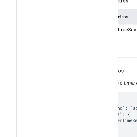
Parâmetros
Parâmetros
timerTimeSec
Exemplos
Execute o timer 
{

  "command": "ac
  "params": {

    "timerTimeSe
  }

}