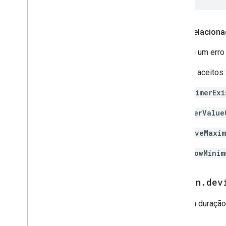
Erros relacion
Ocorreu um erro a
Valores aceitos:
noTimerExi
timerValue
aboveMaxim
belowMinim
action
.
dev
Ajuste a duração