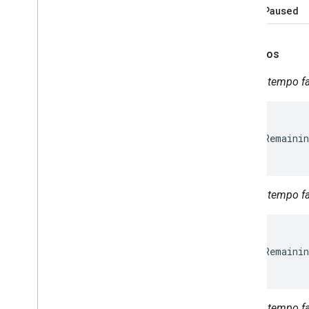
timerPaused
Exemplos
Quanto tempo fal
{

  "timerRemainin
}
Quanto tempo fal
{

  "timerRemainin
}
Quanto tempo fal