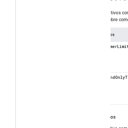
Object
Detection
Occupancy
Sensing
Dispositivos co
On
Off
mais sobre como
Open
Close
Reboot
Atributos
Rotation
Run
Cycle
maxTimerLimi
Scene
Sensor
State
Software
Update
Start
Stop
Status
Report
commandOnlyT
Temperature
Control
Temperature
Setting
Timer
Toggles
Transport
Control
Exemplos
Volume
Deprecated