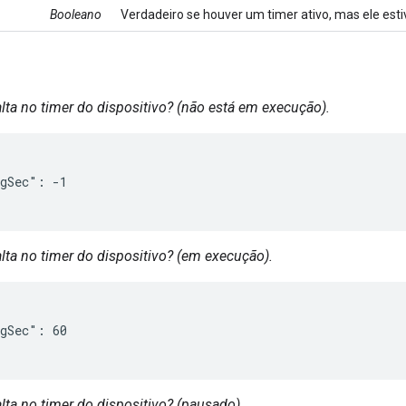
Booleano
Verdadeiro se houver um timer ativo, mas ele est
ta no timer do dispositivo? (não está em execução).
gSec": -1

ta no timer do dispositivo? (em execução).
gSec": 60

ta no timer do dispositivo? (pausado).