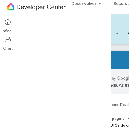
Desenvolver
Recurs
Cloud-to-cloud
Informações
Começar
Aprendizado
Desenvolver
Chat
Todos os tipos de dispositivo
Características de todos os
preferência. As t
dispositivos
Referências
Google Home Deve
Device types
Device traits
Nesta página
App
Selector
ATRIBUTOS do di
Arm
Disarm