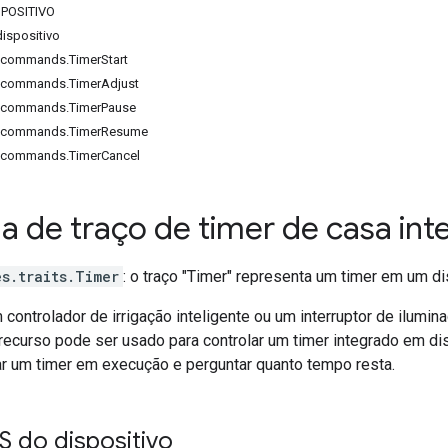
POSITIVO
spositivo
s.commands.TimerStart
s.commands.TimerAdjust
s.commands.TimerPause
es.commands.TimerResume
s.commands.TimerCancel
 de traço de timer de casa inte
s.traits.Timer
: o traço "Timer" representa um timer em um di
controlador de irrigação inteligente ou um interruptor de ilumin
recurso pode ser usado para controlar um timer integrado em dis
ar um timer em execução e perguntar quanto tempo resta.
 do dispositivo