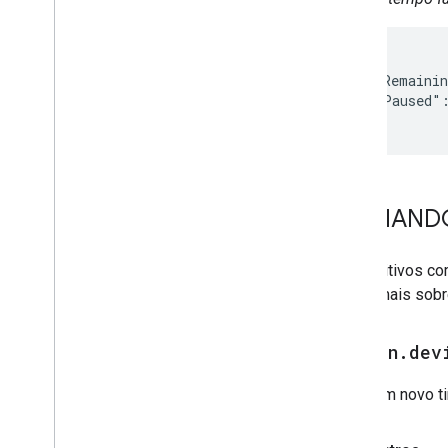
{

  "timerRemainin
  "timerPaused":
}
COMANDOS
Dispositivos co
saber mais sobr
action
.
dev
Inicie um novo t