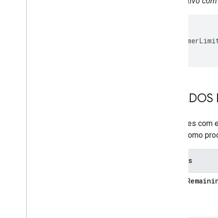
Dispositivo com 
Home Graph REST API
Home Graph RPC API
Intents
{

Local Home SDK
  "maxTimerLimit
}
ESTADOS 
Entidades com e
sobre como pro
Estados
timerRemaini