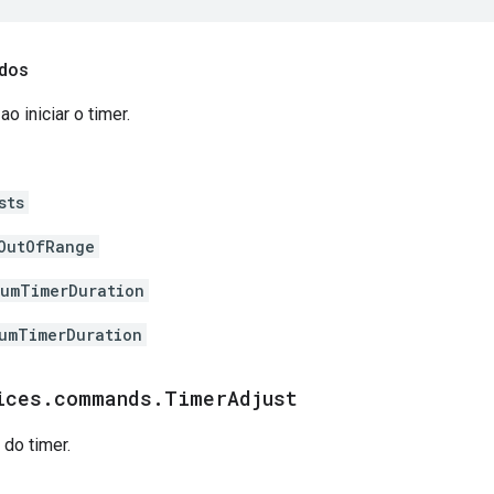
ados
o iniciar o timer.
sts
OutOfRange
umTimerDuration
umTimerDuration
ices
.
commands
.
Timer
Adjust
 do timer.