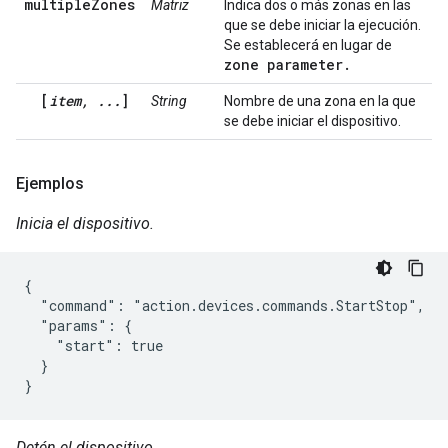
multipleZones
Matriz
Indica dos o más zonas en las
que se debe iniciar la ejecución.
Se establecerá en lugar de
zone
parameter.
[
item, ...
]
String
Nombre de una zona en la que
se debe iniciar el dispositivo.
Ejemplos
Inicia el dispositivo.
{

  "command": "action.devices.commands.StartStop",

  "params": {

    "start": true

  }

}
Detén el dispositivo.