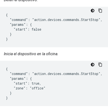
{

  "command": "action.devices.commands.StartStop",

  "params": {

    "start": false

  }

}
Inicia el dispositivo en la oficina.
{

  "command": "action.devices.commands.StartStop",

  "params": {

    "start": true,

    "zone": "office"

  }

}