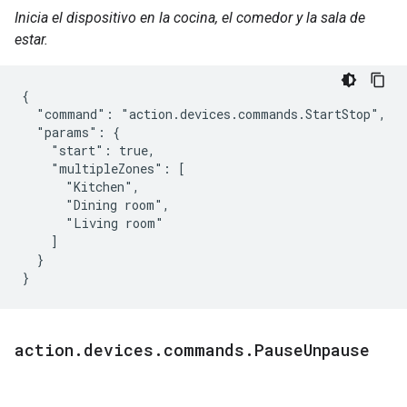
Inicia el dispositivo en la cocina, el comedor y la sala de
estar.
{

  "command": "action.devices.commands.StartStop",

  "params": {

    "start": true,

    "multipleZones": [

      "Kitchen",

      "Dining room",

      "Living room"

    ]

  }

}
action
.
devices
.
commands
.
Pause
Unpause