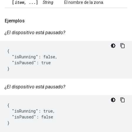
[
item, ...
]
String
El nombre de la zona.
Ejemplos
¿El dispositivo está pausado?
{

  "isRunning": false,

  "isPaused": true

}
¿El dispositivo está pausado?
{

  "isRunning": true,

  "isPaused": false

}