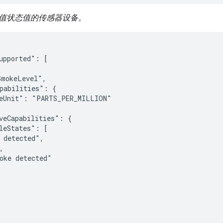
值状态值的传感器设备。
upported": [

mokeLevel",

pabilities": {

eUnit": "PARTS_PER_MILLION"

veCapabilities": {

leStates": [

 detected",



oke detected"
