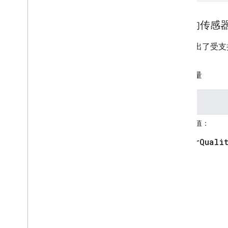
支持的传感
下表列出了受支
空气质量
名称
支持的值：
AirQuali