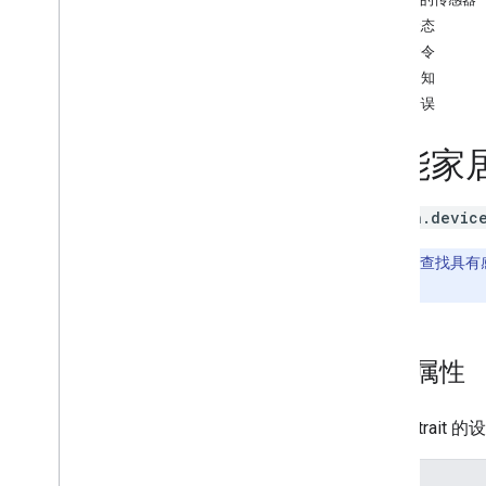
Brightness
设备状态
Camera
Stream
设备命令
Channel
设备通知
Color
Setting
设备错误
Cook
Dispense
智能家居 
Dock
Energy
Storage
Fan
Speed
action.device
Fill
Humidity
Setting
注意
：如需查找具有感
Input
Selector
求
。
Light
Effects
Locator
设备属性
Lock
Unlock
Media
State
Modes
具有此 trait
Network
Control
Object
Detection
属性