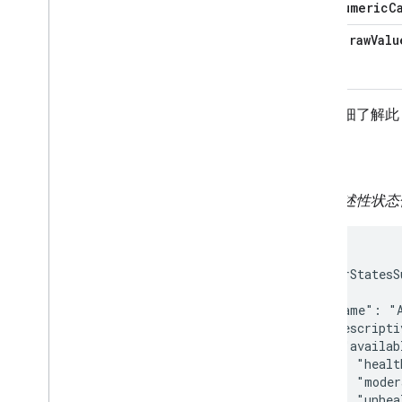
numericC
Home Graph RPC API
Intents
rawValu
Local Home SDK
如需详细了解此 
示例
报告描述性状态
{

  "sensorStatesS
    {

      "name": "A
      "descripti
        "availab
          "healt
          "moder
          "unhea