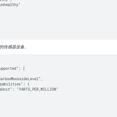
unhealthy"

的传感器设备。
upported": [

arbonMonoxideLevel",

pabilities": {

eUnit": "PARTS_PER_MILLION"
