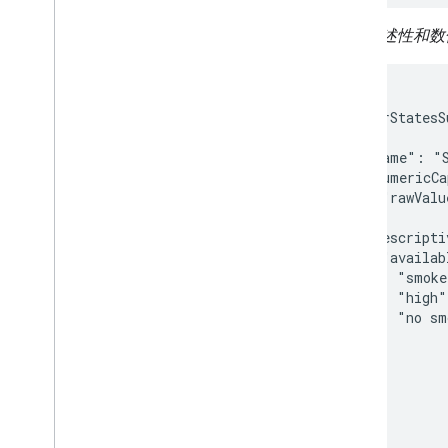
报告描述性和数
{

  "sensorStatesS
    {

      "name": "S
      "numericCa
        "rawValu
      },

      "descripti
        "availab
          "smoke
          "high",
          "no sm
        ]

      }

    }

  ]

}