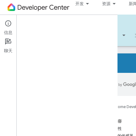
开发
资源
新
Cloud-to-cloud
信息
开始使用
学习
开发
参考文档
聊天
所有设备类型
所有设备特征
参考文件
Google Home Deve
Device types
Device traits
本页内容
App
Selector
设备属性
Arm
Disarm
支持的传感器