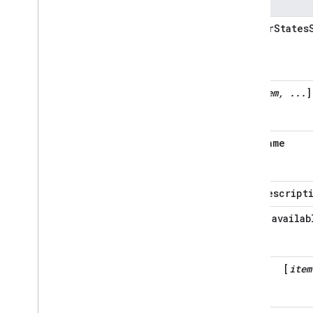
Occupancy
Sensing
On
Off
sensorStates
Open
Close
Reboot
Rotation
Run
Cycle
[
item, ...
]
Scene
Sensor
State
Software
Update
name
Start
Stop
Status
Report
Temperature
Control
descript
Temperature
Setting
availab
Timer
Toggles
Transport
Control
[
item
Volume
Deprecated
Home Graph REST API