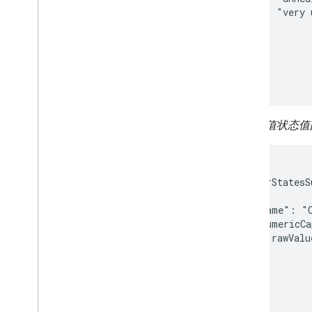
          "very 
        ]

      }

    }

  ]

}
报告数值状态值
{

  "sensorStatesS
    {

      "name": "C
      "numericCa
        "rawValu
      }

    }

  ]

}