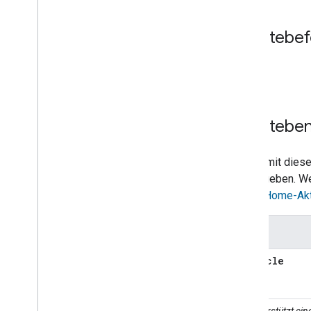
Gerätebef
Keine.
Geräteben
Geräte mit dies
zurückgeben. We
Smart-Home-Akt
Felder
RunCycle
Unterstützt ei