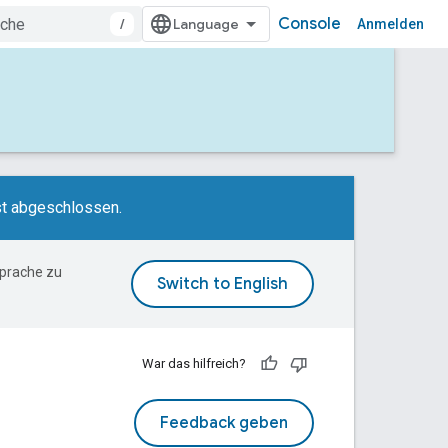
Console
/
Anmelden
st abgeschlossen.
Sprache zu
War das hilfreich?
Feedback geben