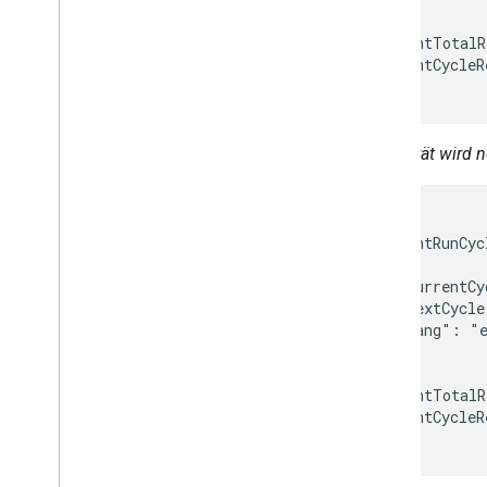
  ],

  "currentTotalR
  "currentCycleR
}
Das Gerät wird 
{

  "currentRunCyc
    {

      "currentCy
      "nextCycle
      "lang": "e
    }

  ],

  "currentTotalR
  "currentCycleR
}