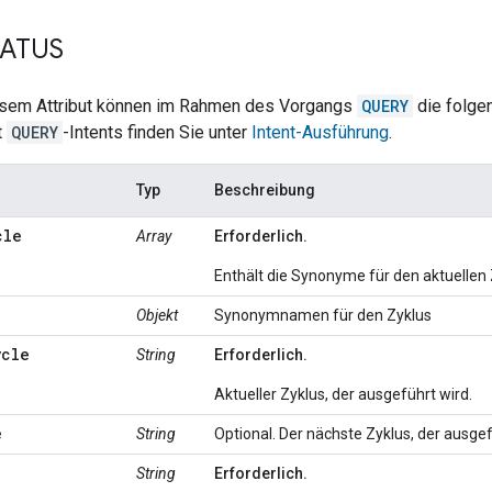
TATUS
iesem Attribut können im Rahmen des Vorgangs
QUERY
die folge
t
QUERY
-Intents finden Sie unter
Intent-Ausführung
.
Typ
Beschreibung
cle
Array
Erforderlich.
Enthält die Synonyme für den aktuellen 
Objekt
Synonymnamen für den Zyklus
ycle
String
Erforderlich.
Aktueller Zyklus, der ausgeführt wird.
e
String
Optional. Der nächste Zyklus, der ausgef
String
Erforderlich.