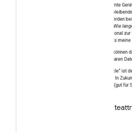
Occupancy
Sensing
Bestimmte Geräte
On
Off
die verbleibende
Open
Close
(z. B. werden be
Reboot
fragen:
Wie lang
Rotation
proportional zur
Run
Cycle
noch, bis meine
Scene
Geräte können d
Sensor
State
verfügbaren Date
Software
Update
Start
Stop
„RunCycle“ ist d
Status
Report
können. In Zuku
Temperature
Control
können (gut für 
Temperature
Setting
Timer
Toggles
Geräteattr
Transport
Control
Volume
Keine.
Deprecated
Home Graph REST API