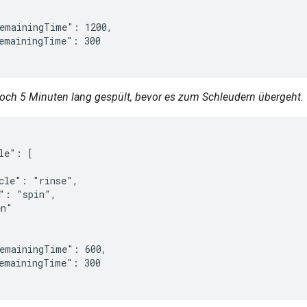
emainingTime": 1200,

emainingTime": 300

noch 5 Minuten lang gespült, bevor es zum Schleudern übergeht.
le": [

cle": "rinse",

": "spin",

n"

emainingTime": 600,

emainingTime": 300
