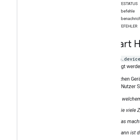
Brightness
GERÄTESTATUS
Camera
Stream
Gerätebefehle
Channel
Gerätebenachric
Color
Setting
GERÄTEFEHLER
Cook
Dispense
Smart 
Dock
Energy
Storage
action.devic
Fan
Speed
abgefragt werde
Fill
Humidity
Setting
Bei solchen Gerä
Input
Selector
können Nutzer S
Light
Effects
Locator
In welche
Lock
Unlock
Wie viele 
Media
State
Modes
Was macht
Network
Control
Wann ist d
Object
Detection