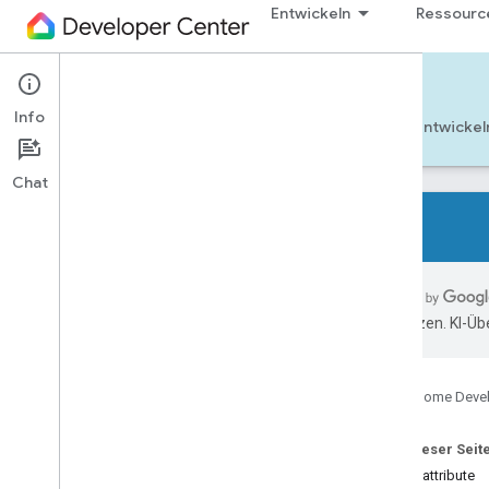
Entwickeln
Ressourc
Cloud-to-cloud
Info
Jetzt starten
Weitere Informationen
Entwickel
Chat
Alle Gerätetypen
Alle Gerätemerkmale
übersetzen. KI-Üb
Verweise
Device types
Google Home Deve
Device traits
App
Selector
Auf dieser Seit
Arm
Disarm
Geräteattribute