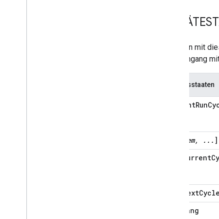
Home Graph RPC API
GERÄTES
Intents
Local Home SDK
Entitäten mit d
zum Umgang mi
Bundesstaaten
currentRunCy
[
item, ...
]
currentC
nextCycl
lang