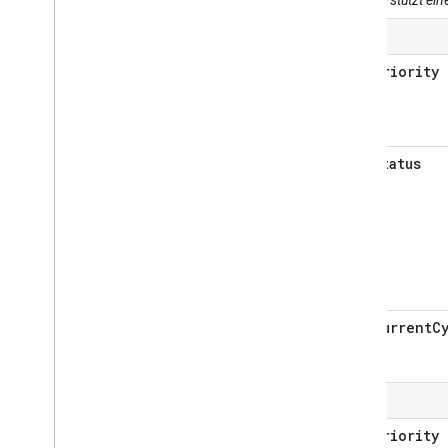
0
priority
status
currentC
1
priority