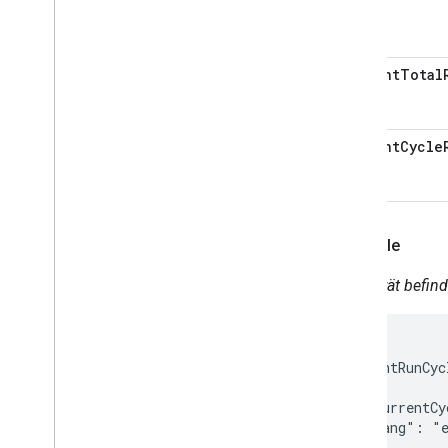
currentTotal
currentCycle
Beispiele
Das Gerät befind
{

  "currentRunCyc
    {

      "currentCy
      "lang": "e
    }
