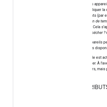
Occupancy
Sensing
Certains apparei
On
Off
peut indiquer la
Open
Close
cohérents (par e
Reboot
Combien de temps
Rotation
restant. Cela s'
Run
Cycle
encore sécher ?
Scene
Les appareils pe
Sensor
State
données disponi
Software
Update
Start
Stop
RunCycle est act
Status
Report
interroger. À l'
Temperature
Control
arroseurs, mais 
Temperature
Setting
Timer
Toggles
ATTRIBUTS 
Transport
Control
Volume
Aucune.
Deprecated
Home Graph REST API