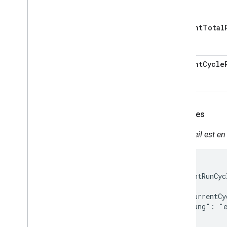
currentTotal
currentCycle
Exemples
L'appareil est e
{

  "currentRunCyc
    {

      "currentCy
      "lang": "e
    }

  ],
