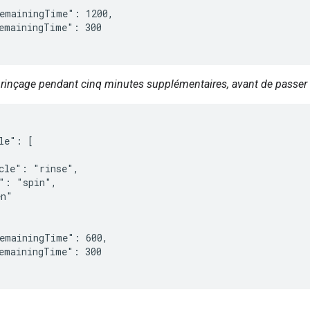
emainingTime": 1200,

emainingTime": 300

n rinçage pendant cinq minutes supplémentaires, avant de passer 
le": [

cle": "rinse",

": "spin",

n"

emainingTime": 600,

emainingTime": 300
