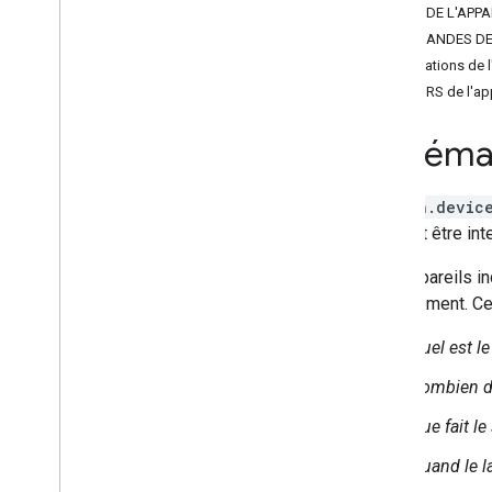
Brightness
ÉTATS DE L'APPA
Camera
Stream
COMMANDES DE 
Channel
Notifications de l
Color
Setting
ERREURS de l'app
Cook
Dispense
Schéma 
Dock
Energy
Storage
action.devic
Fan
Speed
qui peut être int
Fill
Humidity
Setting
Ces appareils in
Input
Selector
actuellement. Ce
Light
Effects
Locator
Quel est l
Lock
Unlock
Combien de 
Media
State
Modes
Que fait le
Network
Control
Quand le la
Object
Detection