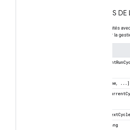
Home Graph RPC API
ÉTATS DE 
Intents
Local Home SDK
Les entités avec
plus sur la gest
États
currentRunCy
[
item, ...
]
currentC
nextCycl
lang