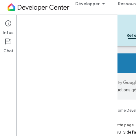
Développer
Ressour
Cloud-to-cloud
Infos
Débuter
Apprendre
Développer
Réf
Chat
Tous les types d'appareils
Toutes les caractéristiques de l'appareil
Les traductions gé
Références
Device types
Google Home Deve
Device traits
App
Selector
Sur cette page
Arm
Disarm
ATTRIBUTS de l'a