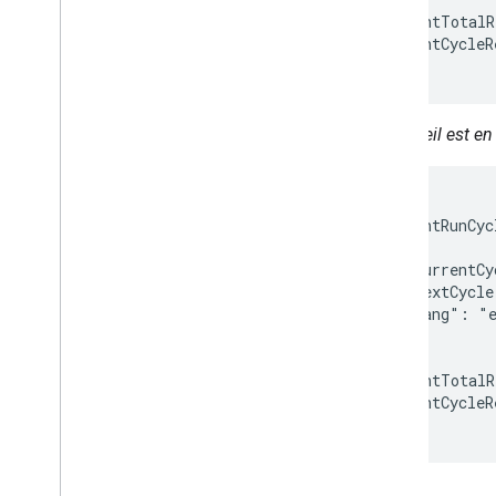
  "currentTotalR
  "currentCycleR
}
L'appareil est e
{

  "currentRunCyc
    {

      "currentCy
      "nextCycle
      "lang": "e
    }

  ],

  "currentTotalR
  "currentCycleR
}