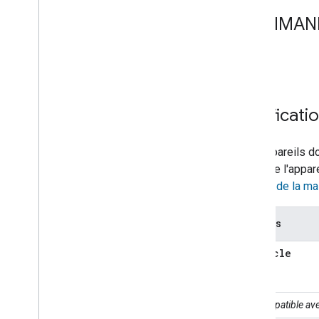
COMMANDE
Aucune.
Notificatio
Les appareils do
d'état de l'appar
actions de la m
Champs
RunCycle
Compatible ave