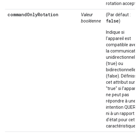
rotation acceptée
commandOnlyRotation
Valeur
(Par défaut :
false
booléenne
)
Indique si
l'appareil est
compatible avec
la communicatio
unidirectionnelle
(true) ou
bidirectionnelle
(false). Définisse
cet attribut sur
"true" si l'appareil
ne peut pas
répondre à une
intention QUERY
ni à un rapport
d'état pour cette
caractéristique.