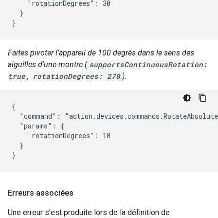
    "rotationDegrees": 30

  }

}
Faites pivoter l'appareil de 100 degrés dans le sens des
aiguilles d'une montre (
supportsContinuousRotation:
true
,
rotationDegrees: 270
).
{

  "command": "action.devices.commands.RotateAbsolute
  "params": {

    "rotationDegrees": 10

  }

}
Erreurs associées
Une erreur s'est produite lors de la définition de