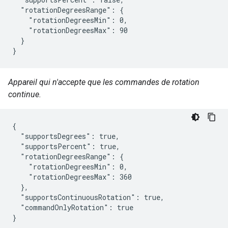
  "rotationDegreesRange": {

    "rotationDegreesMin": 0,

    "rotationDegreesMax": 90

  }

}
Appareil qui n'accepte que les commandes de rotation
continue.
{

  "supportsDegrees": true,

  "supportsPercent": true,

  "rotationDegreesRange": {

    "rotationDegreesMin": 0,

    "rotationDegreesMax": 360

  },

  "supportsContinuousRotation": true,

  "commandOnlyRotation": true

}