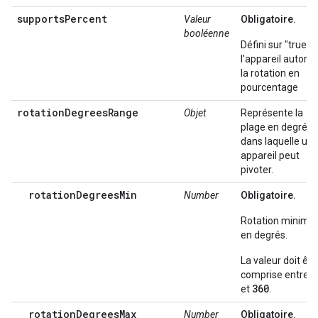
supportsPercent
Valeur
Obligatoire.
booléenne
Défini sur "true" s
l'appareil autoris
la rotation en
pourcentage
rotationDegreesRange
Objet
Représente la
plage en degrés
dans laquelle un
appareil peut
pivoter.
rotationDegreesMin
Number
Obligatoire.
Rotation minima
en degrés.
La valeur doit êtr
0
comprise entre
360
et
.
rotationDegreesMax
Number
Obligatoire.