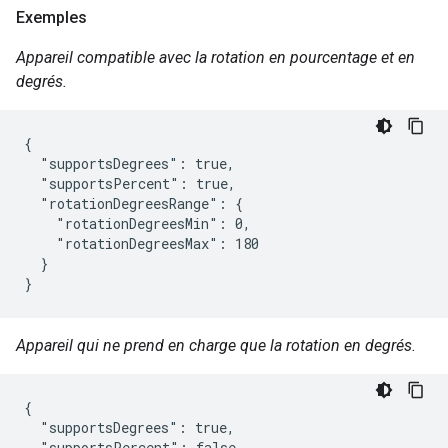
Exemples
Appareil compatible avec la rotation en pourcentage et en
degrés.
{

  "supportsDegrees": true,

  "supportsPercent": true,

  "rotationDegreesRange": {

    "rotationDegreesMin": 0,

    "rotationDegreesMax": 180

  }

}
Appareil qui ne prend en charge que la rotation en degrés.
{

  "supportsDegrees": true,

  "supportsPercent": false,
