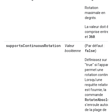
Rotation
maximale en
degrés.
La valeur doit êtr
0
comprise entre
360
et
.
supportsContinuousRotation
Valeur
(Par défaut :
false
booléenne
)
Définissez sur
"true" si l'appareil
permet une
rotation continue
Lorsqu'une
requête relative
est fournie, la
commande
RotateAbsolut
s'enroule autour
de la plage de