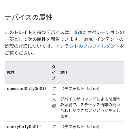
デバイスの属性
このトレイトを持つデバイスは、
SYNC
オペレーションの
一部として次の属性を報告できます。
SYNC
インテントの
処理の詳細については、
インテントのフルフィルメント
を
ご覧ください。
タ
属性
イ
説明
プ
commandOnlyOnOff
false
ブ
（デフォルト:
）
ー
デバイスがコマンドによる制御の
ル
み可能で、ステータス情報の問い
値
合わせができないかどうかを示し
ます。
queryOnlyOnOff
false
ブ
（デフォルト:
）