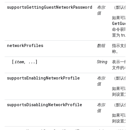
supportsGettingGuestNetworkPassword
布尔
（默认值
值
如果可以
GetGues
命令获取
置为 tru
networkProfiles
数组
指示支持
称。
[
item, ...
]
String
表示一组
文件的名
supportsEnablingNetworkProfile
布尔
（默认值
值
如果可以
则设置为 t
supportsDisablingNetworkProfile
布尔
（默认值
值
如果可以
则设置为 t