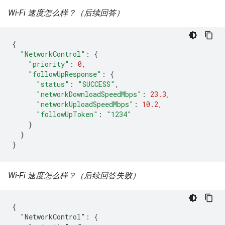
Wi-Fi 速度怎么样？（后续回答）
{
"NetworkControl"
:
{
"priority"
:
0
,
"followUpResponse"
:
{
"status"
:
"SUCCESS"
,
"networkDownloadSpeedMbps"
:
23.3
,
"networkUploadSpeedMbps"
:
10.2
,
"followUpToken"
:
"1234"
}
}
}
Wi-Fi 速度怎么样？（后续回答失败）
{

  "NetworkControl": {
