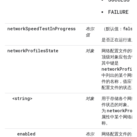
FAILURE
networkSpeedTestInProgress
false
布尔
（默认值：
值
是否正在运行速度
networkProfilesState
对象
网络配置文件的状
顶级对象应包含键
其中键是
networkProfil
中列出的某个网络
件的名称，值应该
配置文件的状态。
<string>
对象
用于存储各个网络
件状态的对象。
键
networkProf
为
属性中某个网络配
称。
enabled
布尔
网络配置文件的当