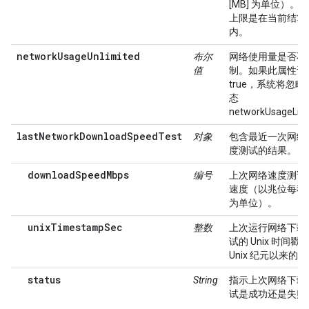
[MB] 为单位）。
上限是在当前结算
内。
networkUsageUnlimited
布尔
网络使用量是否不
值
制。如果此属性设
true，系统将忽
态
networkUsageLi
lastNetworkDownloadSpeedTest
对象
包含最近一次网络
度测试的结果。
downloadSpeedMbps
编号
上次网络速度测试
速度（以兆位每秒 [M
为单位）。
unixTimestampSec
整数
上次运行网络下载
试的 Unix 时间戳
Unix 纪元以来的
status
String
指示上次网络下载
试是成功还是失败