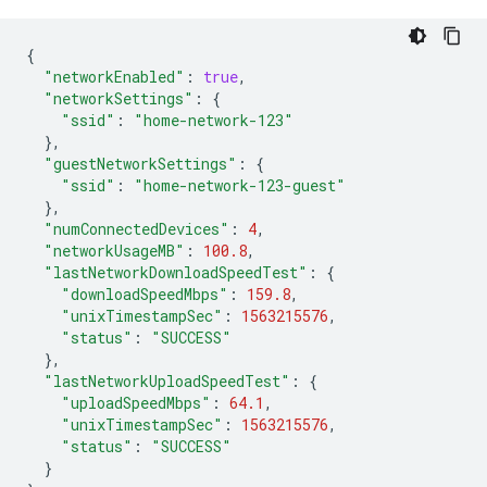
{
"networkEnabled"
:
true
,
"networkSettings"
:
{
"ssid"
:
"home-network-123"
},
"guestNetworkSettings"
:
{
"ssid"
:
"home-network-123-guest"
},
"numConnectedDevices"
:
4
,
"networkUsageMB"
:
100.8
,
"lastNetworkDownloadSpeedTest"
:
{
"downloadSpeedMbps"
:
159.8
,
"unixTimestampSec"
:
1563215576
,
"status"
:
"SUCCESS"
},
"lastNetworkUploadSpeedTest"
:
{
"uploadSpeedMbps"
:
64.1
,
"unixTimestampSec"
:
1563215576
,
"status"
:
"SUCCESS"
}