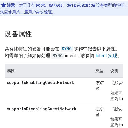
注意
：对于具有
DOOR
、
GARAGE
、
GATE
或
WINDOW
设备类型的特征，
您应使用
第二层用户身份验证
。
设备属性
具有此特征的设备可能会在
SYNC
操作中报告以下属性。
如需详细了解如何处理
SYNC
intent，请参阅
Intent 实现
。
属性
类型
说明
supportsEnablingGuestNetwork
布尔
（默认值
值
如果可以
置为 tru
supportsDisablingGuestNetwork
布尔
（默认值
值
如果可以
置为 tru