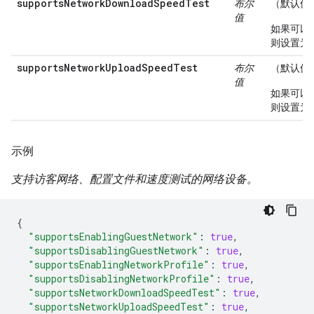
supportsNetworkDownloadSpeedTest
布尔
（默认值
值
如果可以
则设置为 t
supportsNetworkUploadSpeedTest
布尔
（默认值
值
如果可以
则设置为 t
示例
支持访客网络、配置文件和速度测试的网络设备。
{
"supportsEnablingGuestNetwork"
:
true
,
"supportsDisablingGuestNetwork"
:
true
,
"supportsEnablingNetworkProfile"
:
true
,
"supportsDisablingNetworkProfile"
:
true
,
"supportsNetworkDownloadSpeedTest"
:
true
,
"supportsNetworkUploadSpeedTest"
:
true
,