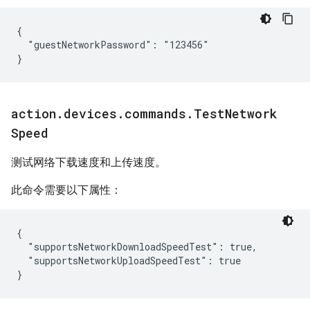
{

  "guestNetworkPassword": "123456"

}
action
.
devices
.
commands
.
Test
Network
Speed
测试网络下载速度和上传速度。
此命令需要以下属性：
{

  "supportsNetworkDownloadSpeedTest": true,

  "supportsNetworkUploadSpeedTest": true
