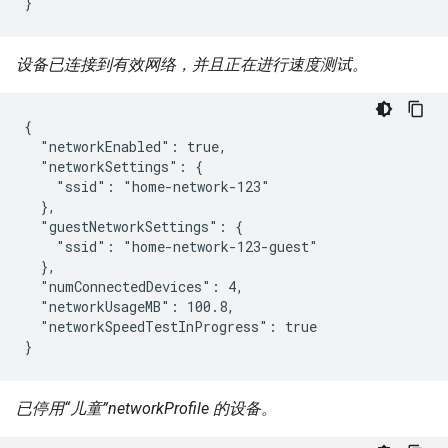
}
设备已连接到有效网络，并且正在进行速度测试。
{

  "networkEnabled": true,

  "networkSettings": {

    "ssid": "home-network-123"

  },

  "guestNetworkSettings": {

    "ssid": "home-network-123-guest"

  },

  "numConnectedDevices": 4,

  "networkUsageMB": 100.8,

  "networkSpeedTestInProgress": true

}
已停用“儿童”networkProfile 的设备。