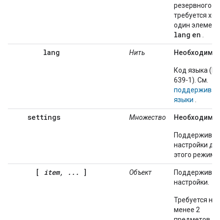
резервного я
требуется хот
один элемент
lang
en
.
lang
Нить
Необходимы
Код языка (IS
639-1). См.
поддержива
языки
.
settings
Множество
Необходимы
Поддержива
настройки дл
этого режима
[
item, ...
]
Объект
Поддержива
настройки.
Требуется не
менее 2
предметов.