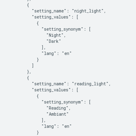
        {

          "setting_name": "night_light",

          "setting_values": [

            {

              "setting_synonym": [

                "Night",

                "Dark"

              ],

              "lang": "en"

            }

          ]

        },

        {

          "setting_name": "reading_light",

          "setting_values": [

            {

              "setting_synonym": [

                "Reading",

                "Ambiant"

              ],

              "lang": "en"

            }
