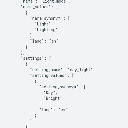
      "name": "light_mode",

      "name_values": [

        {

          "name_synonym": [

            "Light",

            "Lighting"

          ],

          "lang": "en"

        }

      ],

      "settings": [

        {

          "setting_name": "day_light",

          "setting_values": [

            {

              "setting_synonym": [

                "Day",

                "Bright"

              ],

              "lang": "en"

            }

          ]

        },
