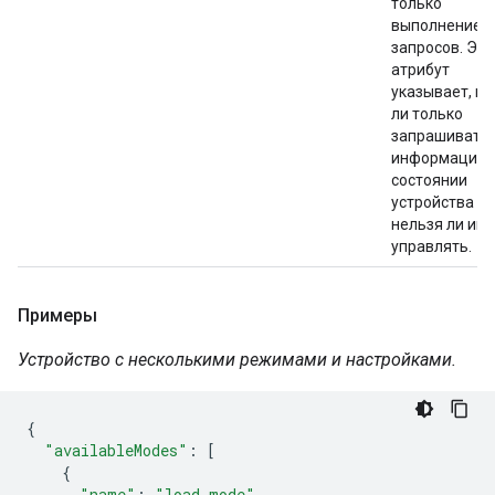
только
выполнение
запросов. Это
атрибут
указывает, м
ли только
запрашивать
информацию 
состоянии
устройства и
нельзя ли им
управлять.
Примеры
Устройство с несколькими режимами и настройками.
{
"availableModes"
:
[
{
"name"
:
"load_mode"
,