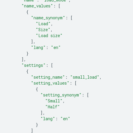
"name_values"
:
[
{
"name_synonym"
:
[
"Load"
,
"Size"
,
"Load size"
],
"lang"
:
"en"
}
],
"settings"
:
[
{
"setting_name"
:
"small_load"
,
"setting_values"
:
[
{
"setting_synonym"
:
[
"Small"
,
"Half"
],
"lang"
:
"en"
}
]