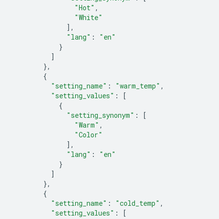
"Hot"
,
"White"
],
"lang"
:
"en"
}
]
},
{
"setting_name"
:
"warm_temp"
,
"setting_values"
:
[
{
"setting_synonym"
:
[
"Warm"
,
"Color"
],
"lang"
:
"en"
}
]
},
{
"setting_name"
:
"cold_temp"
,
"setting_values"
:
[