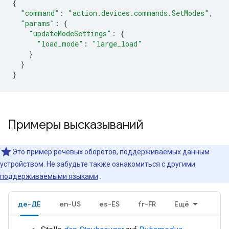
{
"command"
:
"action.devices.commands.SetModes"
,
"params"
:
{
"updateModeSettings"
:
{
"load_mode"
:
"large_load"
}
}
}
Примеры высказываний
Это пример речевых оборотов, поддерживаемых данным
устройством. Не забудьте также ознакомиться с другими
поддерживаемыми языками
.
де-ДЕ
en-US
es-ES
fr-FR
Ещё