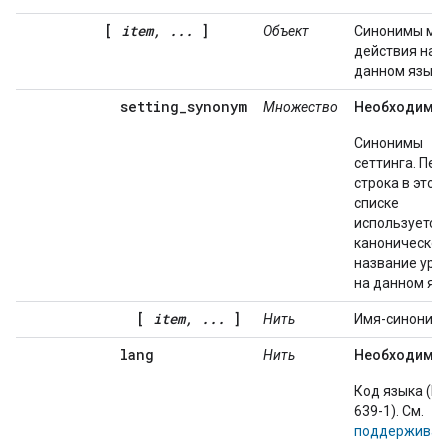
[
item, ...
]
Объект
Синонимы ме
действия на
данном языке
setting_synonym
Множество
Необходимы
Синонимы
сеттинга. Пер
строка в этом
списке
используется 
каноническое
название уро
на данном яз
[
item, ...
]
Нить
Имя-синоним.
lang
Нить
Необходимы
Код языка (IS
639-1). См.
поддержива