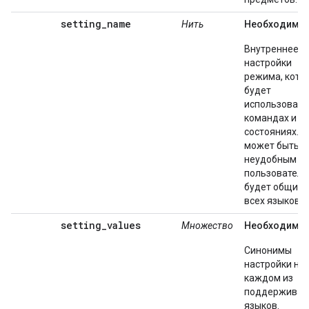
setting_name
Нить
Необходимы
Внутреннее и
настройки
режима, кото
будет
использовать
командах и
состояниях. О
может быть
неудобным д
пользователя
будет общим 
всех языков.
setting_values
Множество
Необходимы
Синонимы
настройки на
каждом из
поддержива
языков.