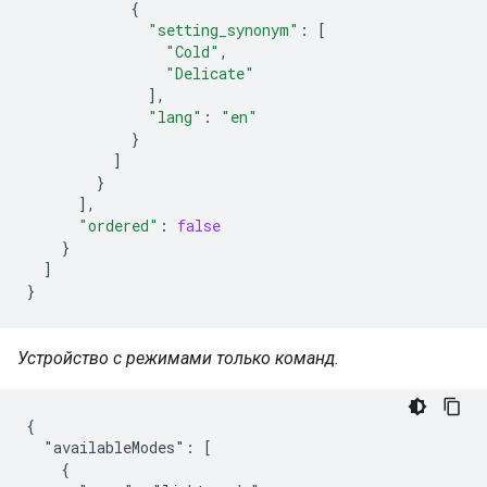
{
"setting_synonym"
:
[
"Cold"
,
"Delicate"
],
"lang"
:
"en"
}
]
}
],
"ordered"
:
false
}
]
}
Устройство с режимами только команд.
{

  "availableModes": [

    {
