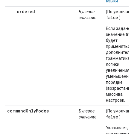
языки
.
ordered
Булевое
(По умолчани
false
значение
)
Если задано
значение true
будет
применяться
дополнитель
грамматика д
логики
увеличения/
уменьшения 
порядке
(возрастания
массива
настроек.
commandOnlyModes
Булевое
(По умолчани
false
значение
)
Указывает,
поддерживае