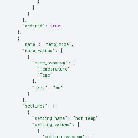
}
]
}
],
"ordered"
:
true
},
{
"name"
:
"temp_mode"
,
"name_values"
:
[
{
"name_synonym"
:
[
"Temperature"
,
"Temp"
],
"lang"
:
"en"
}
],
"settings"
:
[
{
"setting_name"
:
"hot_temp"
,
"setting_values"
:
[
{
"setting_synonym"
:
[