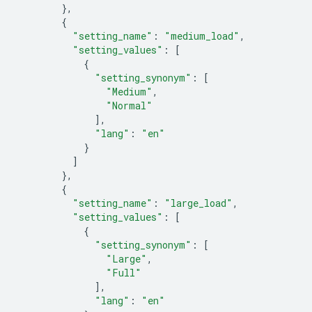
},
{
"setting_name"
:
"medium_load"
,
"setting_values"
:
[
{
"setting_synonym"
:
[
"Medium"
,
"Normal"
],
"lang"
:
"en"
}
]
},
{
"setting_name"
:
"large_load"
,
"setting_values"
:
[
{
"setting_synonym"
:
[
"Large"
,
"Full"
],
"lang"
:
"en"