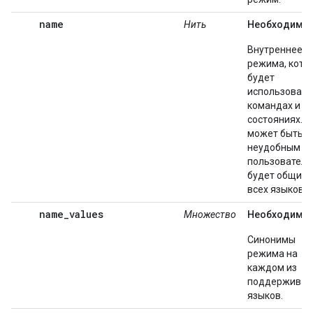
name
Нить
Необходимы
Внутреннее и
режима, кото
будет
использовать
командах и
состояниях. О
может быть
неудобным д
пользователя
будет общим 
всех языков.
name_values
Множество
Необходимы
Синонимы
режима на
каждом из
поддержива
языков.