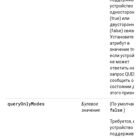
устройство
односторонн
(true) или
двусторонню
(false) связь.
Установите э
атрибут в
значение true
если устройс
не может
ответить на
запрос QUERY
сообщить о
состоянии дл
этого признак
queryOnlyModes
Булевое
(По умолчани
false
значение
)
Требуется, ес
устройство
поддерживае