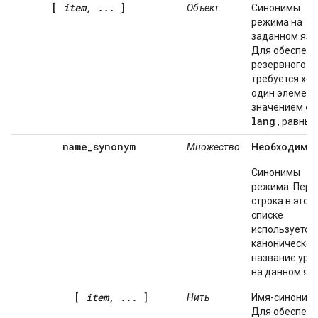
[
item, ...
]
Объект
Синонимы
режима на
заданном язы
Для обеспеч
резервного я
требуется хот
один элемент
en
значением
lang
, равным
name_synonym
Множество
Необходимы
Синонимы
режима. Перв
строка в этом
списке
используется 
каноническое
название уро
на данном яз
[
item, ...
]
Нить
Имя-синоним.
Для обеспеч