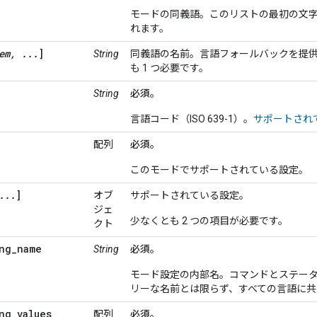
モードの同義語。このリストの最初の文
れます。
em, ...
]
String
同義語の名前。言語フォールバックを提
も 1 つ必要です。
String
必須。
言語コード（ISO 639-1）。
サポートされ
配列
必須。
このモードでサポートされている設定。
...
]
オブ
サポートされている設定。
ジェ
少なくとも 2 つの項目が必要です。
クト
ng_name
String
必須。
モード設定の内部名。コマンドとステータ
リーな名前とは限らず、すべての言語に共
ng_values
配列
必須。