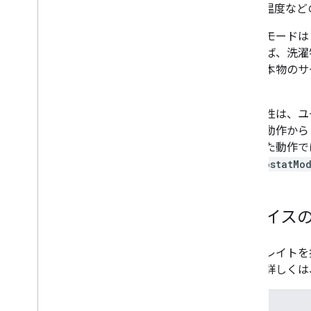
Occupancy
Sensing
って、温度など
On
Off
一部のモードは
Open
Close
たとえば、洗濯
Reboot
がある本物のサ
Rotation
せん。
Run
Cycle
Scene
この特性は、ユ
Sensor
State
の他の動作から
Software
Update
クされた動作で
Start
Stop
thermostatMo
Status
Report
Temperature
Control
Temperature
Setting
デバイス
Timer
Toggles
このトレイトを
Transport
Control
ついて詳しくは
Volume
Deprecated
Home Graph REST API
属性