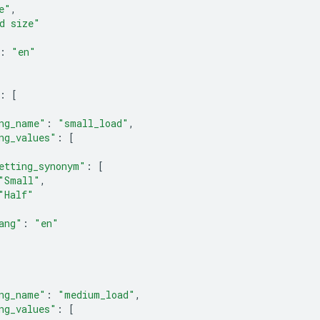
e"
,
d size"
:
"en"
:
[
ng_name"
:
"small_load"
,
ng_values"
:
[
etting_synonym"
:
[
"Small"
,
"Half"
ang"
:
"en"
ng_name"
:
"medium_load"
,
ng_values"
:
[