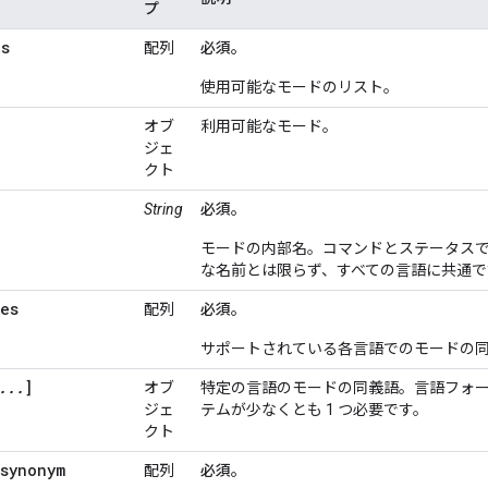
プ
es
配列
必須。
使用可能なモードのリスト。
オブ
利用可能なモード。
ジェ
クト
String
必須。
モードの内部名。コマンドとステータスで
な名前とは限らず、すべての言語に共通で
ues
配列
必須。
サポートされている各言語でのモードの
...
]
オブ
特定の言語のモードの同義語。言語フォ
ジェ
テムが少なくとも 1 つ必要です。
クト
synonym
配列
必須。