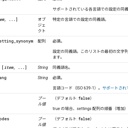
サポートされている各言語での設定の同
em, ...
]
オブ
特定の言語での設定の同義語。
ジェ
クト
etting_synonym
配列
必須。
設定の同義語。このリストの最初の文字
ます。
[
item, ...
]
String
同義語名。
ang
String
必須。
言語コード（ISO 639-1）。
サポートされ
false
ブー
（デフォルト:
）
ル値
true の場合、settings 配列の順
odes
false
ブー
（デフォルト:
）
ル値