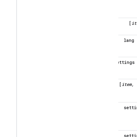
[
it
lang
settings
[
item, 
setti
setti