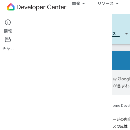
開発
リソース
Cloud-to-cloud
情報
開始する
詳細
開発
リファレンス
チャット
すべてのデバイスタイプ
すべてのデバイスの特性
には誤りが含まれ
参照
Device types
Google Home Deve
Device traits
App
Selector
このページの内
Arm
Disarm
デバイスの属性