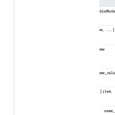
Home Graph RPC API
Intents
availableMod
Local Home SDK
[
item, ...
]
name
name_val
[
item, 
name_