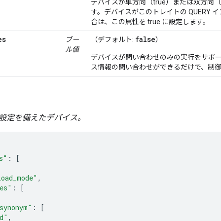
デバイスが単方向（true）または双方向（
す。デバイスがこのトレイトの QUERY インテ
合は、この属性を true に設定します。
es
false
ブー
（デフォルト:
）
ル値
デバイスが問い合わせのみの実行をサポ
ス情報の問い合わせができるだけで、制
設定を備えたデバイス。
s"
:
[
load_mode"
,
es"
:
[
synonym"
:
[
d"
,