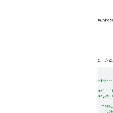
queryOnlyMod
例
複数のモードと
{
"availableMode
{
"name"
:
"
"name_valu
{
"name_
"Loa