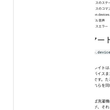
Brightness
デバイスのステ
Camera
Stream
デバイスのコマ
Channel
action.devic
Color
Setting
サンプル音声
Cook
デバイスエラー
Dispense
Dock
スマート
Energy
Storage
Fan
Speed
action.device
Fill
います。
Humidity
Setting
Input
Selector
このトレイトは
Light
Effects
で、デバイスま
Locator
つだけです。た
Lock
Unlock
が、これらを同
Media
State
す。
Modes
Network
Control
たとえば洗濯機
Object
Detection
りますが、それ