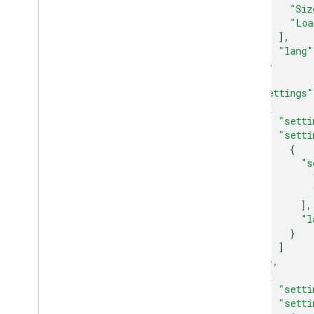
"Siz
"Loa
],
"lang"
}
],
"settings"
{
"setti
"setti
{
"s
],
"l
}
]
},
{
"setti
"setti