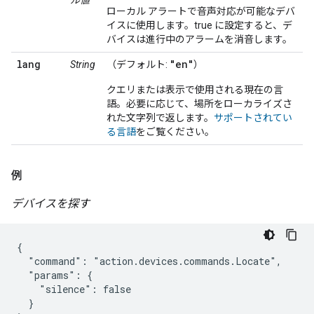
ル値
ローカル アラートで音声対応が可能なデバ
イスに使用します。true に設定すると、デ
バイスは進行中のアラームを消音します。
lang
"en"
String
（デフォルト:
）
クエリまたは表示で使用される現在の言
語。必要に応じて、場所をローカライズさ
れた文字列で返します。
サポートされてい
る言語
をご覧ください。
例
デバイスを探す
{

  "command": "action.devices.commands.Locate",

  "params": {

    "silence": false

  }
