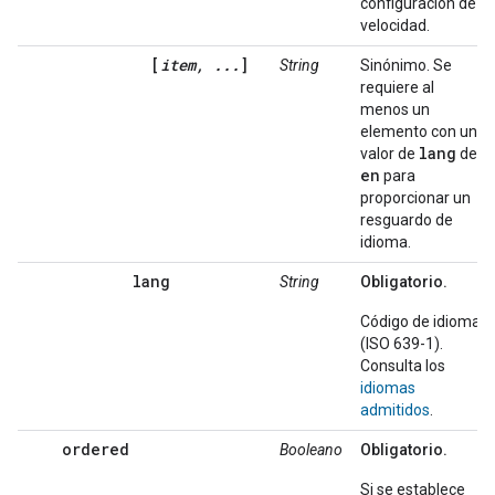
configuración de
velocidad.
[
item, ...
]
String
Sinónimo. Se
requiere al
menos un
elemento con un
lang
valor de
de
en
para
proporcionar un
resguardo de
idioma.
lang
String
Obligatorio.
Código de idioma
(ISO 639-1).
Consulta los
idiomas
admitidos
.
ordered
Booleano
Obligatorio.
Si se establece