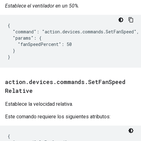
Establece el ventilador en un 50%.
{

  "command": "action.devices.commands.SetFanSpeed",

  "params": {

    "fanSpeedPercent": 50

  }

}
action
.
devices
.
commands
.
Set
Fan
Speed
Relative
Establece la velocidad relativa.
Este comando requiere los siguientes atributos:
{
