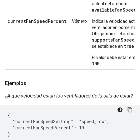
actual del atributo
availableFanSpeeds
.
currentFanSpeedPercent
Número
Indica la velocidad actua
ventilador en porcentaje
Obligatorio si el atributo
supportsFanSpeedP
true
se establece en
El valor debe estar entr
100
.
Ejemplos
¿A qué velocidad están los ventiladores de la sala de estar?
{

  "currentFanSpeedSetting": "speed_low",

  "currentFanSpeedPercent": 10

}