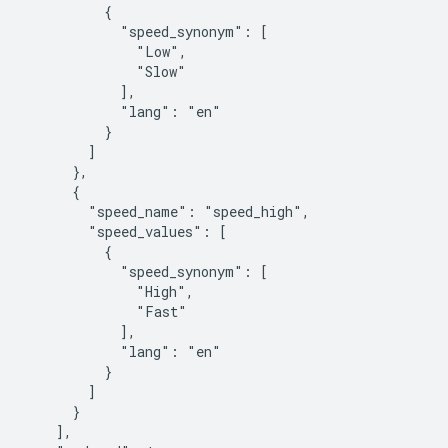
          {

            "speed_synonym": [

              "Low",

              "Slow"

            ],

            "lang": "en"

          }

        ]

      },

      {

        "speed_name": "speed_high",

        "speed_values": [

          {

            "speed_synonym": [

              "High",

              "Fast"

            ],

            "lang": "en"

          }

        ]

      }

    ],
