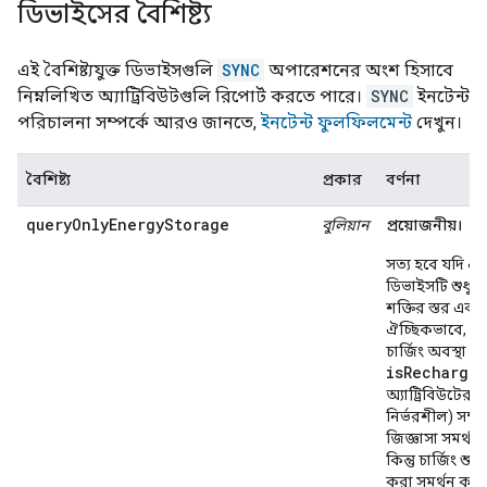
ডিভাইসের বৈশিষ্ট্য
এই বৈশিষ্ট্যযুক্ত ডিভাইসগুলি
SYNC
অপারেশনের অংশ হিসাবে
নিম্নলিখিত অ্যাট্রিবিউটগুলি রিপোর্ট করতে পারে।
SYNC
ইনটেন্ট
পরিচালনা সম্পর্কে আরও জানতে,
ইনটেন্ট ফুলফিলমেন্ট
দেখুন।
বৈশিষ্ট্য
প্রকার
বর্ণনা
queryOnlyEnergyStorage
বুলিয়ান
প্রয়োজনীয়।
সত্য হবে যদি এই
ডিভাইসটি শুধুমাত
শক্তির স্তর এবং
ঐচ্ছিকভাবে, সক্
চার্জিং অবস্থা (
isRechargea
অ্যাট্রিবিউটের 
নির্ভরশীল) সম্পর
জিজ্ঞাসা সমর্থন
কিন্তু চার্জিং শুর
করা সমর্থন করে