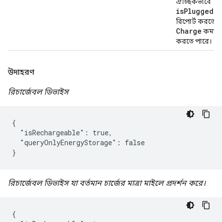
ঐচ্ছিকভাবে
isPluggedIn
রিপোর্ট করতে প
Charge
কমান্ড 
করতে পারে।
উদাহরণ
রিচার্জেবল ডিভাইস
{

  "isRechargeable": true,

  "queryOnlyEnergyStorage": false

}
রিচার্জেবল ডিভাইস যা বর্তমান চার্জের মাত্রা মাইলে প্রদর্শন করে।
{
