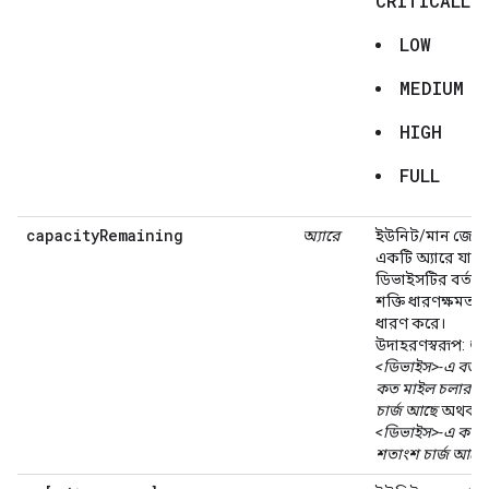
CRITICALLY
LOW
MEDIUM
HIGH
FULL
capacityRemaining
অ্যারে
ইউনিট/মান জোড়
একটি অ্যারে যা
ডিভাইসটির বর্তমা
শক্তি ধারণক্ষমতার
ধারণ করে।
উদাহরণস্বরূপ:
আম
<ডিভাইস>-এ বর্তম
কত মাইল চলার ম
চার্জ আছে
অথবা
<ডিভাইস>-এ কত
শতাংশ চার্জ আছে