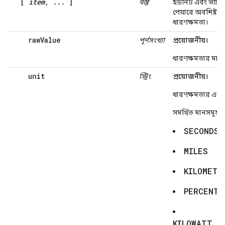
[
item, ...
]
বস্তু
ইউনিট এবং ভ্যালু
পেয়ারে অবশিষ্ট
ধারণক্ষমতা।
rawValue
পূর্ণসংখ্যা
প্রয়োজনীয়।
ধারণক্ষমতার মান।
unit
স্ট্রিং
প্রয়োজনীয়।
ধারণক্ষমতার এক
সমর্থিত মানসমূহ:
SECONDS
MILES
KILOMETE
PERCENTA
KILOWATT_H