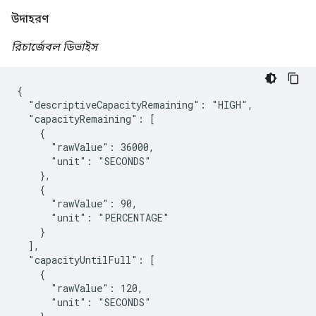
উদাহরণ
রিচার্জেবল ডিভাইস
{

  "descriptiveCapacityRemaining": "HIGH",

  "capacityRemaining": [

    {

      "rawValue": 36000,

      "unit": "SECONDS"

    },

    {

      "rawValue": 90,

      "unit": "PERCENTAGE"

    }

  ],

  "capacityUntilFull": [

    {

      "rawValue": 120,

      "unit": "SECONDS"
