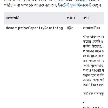
পরিচালনা সম্পর্কে আরও জানতে,
ইনটেন্ট ফুলফিলমেন্ট
দেখুন।
রাজ্যগুলি
প্রকার
বর্ণনা
descriptiveCapacityRemaining
স্ট্রিং
প্রয়োজনীয়।
শক্তি ধারণক্ষমতার
স্তরের একটি গুণ
বর্ণনা। উল্লেখ্য, এ
প্রযোজ্য যখন ক
সংখ্যাসূচক ধারণক
তথ্য থাকে না। যদি
সংখ্যাসূচক ধারণক
তথ্যও পাওয়া যায়
সম্ভব হলে বর্ণনাম
তথ্যের চেয়ে সেটি
অগ্রাধিকার দেওয়া
সমর্থিত মানসমূহ: