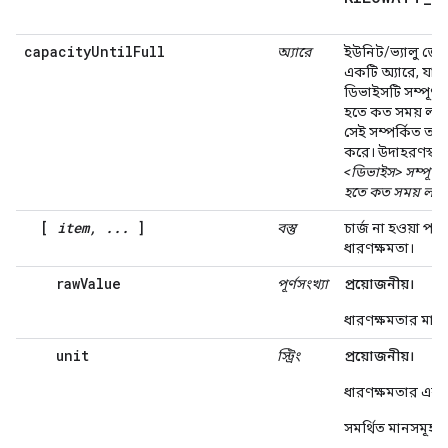
capacityUntilFull
অ্যারে
ইউনিট/ভ্যালু জো
একটি অ্যারে, যা
ডিভাইসটি সম্পূর্ণ চ
হতে কত সময় লা
সেই সম্পর্কিত তথ্
করে। উদাহরণস্বরূ
<ডিভাইস> সম্পূর্ণ চ
হতে কত সময় লাগ
[
item, ...
]
বস্তু
চার্জ না হওয়া পর্যন
ধারণক্ষমতা।
rawValue
পূর্ণসংখ্যা
প্রয়োজনীয়।
ধারণক্ষমতার মান।
unit
স্ট্রিং
প্রয়োজনীয়।
ধারণক্ষমতার এক
সমর্থিত মানসমূহ: