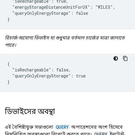
  "isRechargeable": true,

  "energyStorageDistanceUnitForUX": "MILES",

  "queryOnlyEnergyStorage": false

}
রিচার্জ-অযোগ্য ডিভাইস যা শুধুমাত্র বর্তমান চার্জের মাত্রা জানাতে
পারে।
{

  "isRechargeable": false,

  "queryOnlyEnergyStorage": true

}
ডিভাইসের অবস্থা
এই বৈশিষ্ট্যযুক্ত সত্তাগুলো
QUERY
অপারেশনের অংশ হিসেবে
নিম্নলিখিত অবস্থাগুলো রিপোর্ট করতে পারে।
QUERY
ইনটেন্ট