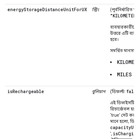
energyStorageDistanceUnitForUX
স্ট্রিং
(পূর্বনির্ধারিত মা
"KILOMETERS
ব্যবহারকারীকে 
উত্তরে এটি ব্যব
হবে।
সমর্থিত মানসমূহ
KILOMET
MILES
isRechargeable
false
বুলিয়ান
(ডিফল্ট:
এই ডিভাইসটি
রিচার্জেবল হলে
'true' সেট করু
মানে হলো, ডিভ
capacityUnt
isChargin
',