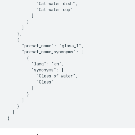
            "Cat water dish",

            "Cat water cup"

          ]

        }

      ]

    },

    {

      "preset_name": "glass_1",

      "preset_name_synonyms": [

        {

          "lang": "en",

          "synonyms": [

            "Glass of water",

            "Glass"

          ]

        }

      ]

    }

  ]

}