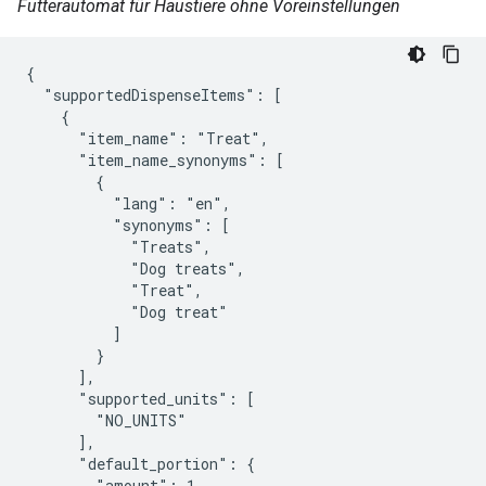
Futterautomat für Haustiere ohne Voreinstellungen
{

  "supportedDispenseItems": [

    {

      "item_name": "Treat",

      "item_name_synonyms": [

        {

          "lang": "en",

          "synonyms": [

            "Treats",

            "Dog treats",

            "Treat",

            "Dog treat"

          ]

        }

      ],

      "supported_units": [

        "NO_UNITS"

      ],

      "default_portion": {

        "amount": 1,
