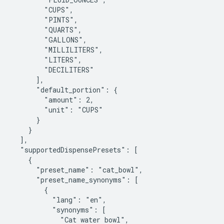
        "CUPS",

        "PINTS",

        "QUARTS",

        "GALLONS",

        "MILLILITERS",

        "LITERS",

        "DECILITERS"

      ],

      "default_portion": {

        "amount": 2,

        "unit": "CUPS"

      }

    }

  ],

  "supportedDispensePresets": [

    {

      "preset_name": "cat_bowl",

      "preset_name_synonyms": [

        {

          "lang": "en",

          "synonyms": [

            "Cat water bowl",
