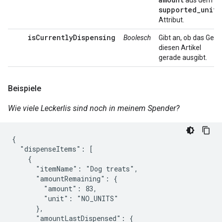
aus dem
supported_units
Attribut.
isCurrentlyDispensing
Boolesch
Gibt an, ob das Gerä
diesen Artikel
gerade ausgibt.
Beispiele
Wie viele Leckerlis sind noch in meinem Spender?
{

  "dispenseItems": [

    {

      "itemName": "Dog treats",

      "amountRemaining": {

        "amount": 83,

        "unit": "NO_UNITS"

      },

      "amountLastDispensed": {
