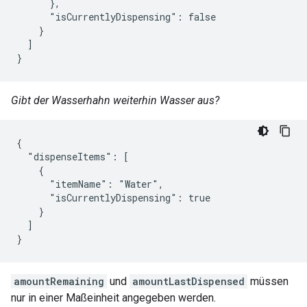
      },

      "isCurrentlyDispensing": false

    }

  ]

}
Gibt der Wasserhahn weiterhin Wasser aus?
{

  "dispenseItems": [

    {

      "itemName": "Water",

      "isCurrentlyDispensing": true

    }

  ]

}
amountRemaining
und
amountLastDispensed
müssen
nur in einer Maßeinheit angegeben werden.