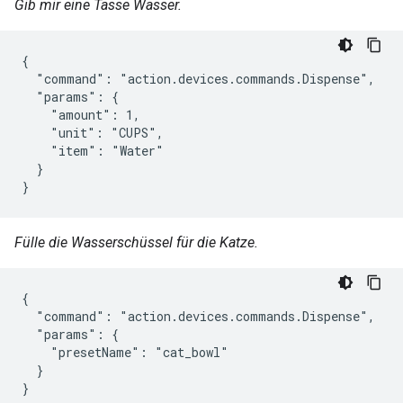
Gib mir eine Tasse Wasser.
{

  "command": "action.devices.commands.Dispense",

  "params": {

    "amount": 1,

    "unit": "CUPS",

    "item": "Water"

  }

}
Fülle die Wasserschüssel für die Katze.
{

  "command": "action.devices.commands.Dispense",

  "params": {

    "presetName": "cat_bowl"

  }

}