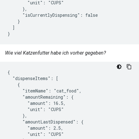
        "unit": "CUPS"

      },

      "isCurrentlyDispensing": false

    }

  ]

}
Wie viel Katzenfutter habe ich vorher gegeben?
{

  "dispenseItems": [

    {

      "itemName": "cat_food",

      "amountRemaining": {

        "amount": 16.5,

        "unit": "CUPS"

      },

      "amountLastDispensed": {

        "amount": 2.5,

        "unit": "CUPS"
