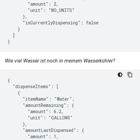
        "amount": 2,

        "unit": "NO_UNITS"

      },

      "isCurrentlyDispensing": false

    }

  ]

}
Wie viel Wasser ist noch in meinem Wasserkühler?
{

  "dispenseItems": [

    {

      "itemName": "Water",

      "amountRemaining": {

        "amount": 6.2,

        "unit": "GALLONS"

      },

      "amountLastDispensed": {

        "amount": 1,
