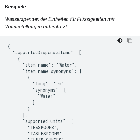
Beispiele
Wasserspender, der Einheiten für Flüssigkeiten mit
Voreinstellungen unterstützt
{

  "supportedDispenseItems": [

    {

      "item_name": "Water",

      "item_name_synonyms": [

        {

          "lang": "en",

          "synonyms": [

            "Water"

          ]

        }

      ],

      "supported_units": [

        "TEASPOONS",

        "TABLESPOONS",

        "FLUID_OUNCES",
