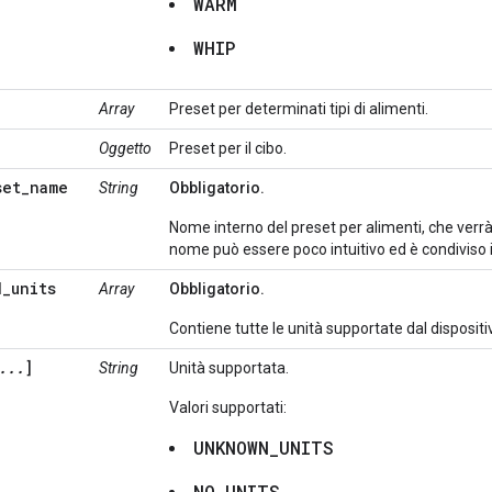
WARM
WHIP
Array
Preset per determinati tipi di alimenti.
Oggetto
Preset per il cibo.
set_name
String
Obbligatorio.
Nome interno del preset per alimenti, che verrà
nome può essere poco intuitivo ed è condiviso in
d_units
Array
Obbligatorio.
Contiene tutte le unità supportate dal dispositi
...
]
String
Unità supportata.
Valori supportati:
UNKNOWN_UNITS
NO_UNITS