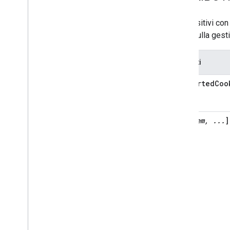
Occupancy
Sensing
On
Off
I dispositivi co
Open
Close
di più sulla gest
Reboot
Rotation
Attributi
Run
Cycle
Scene
supportedCoo
Sensor
State
Software
Update
Start
Stop
[
item, ...
]
Status
Report
Temperature
Control
Temperature
Setting
Timer
Toggles
Transport
Control
Volume
Deprecated
Home Graph REST API