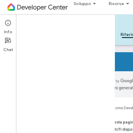
Sviluppo
Risorse
Cloud-to-cloud
Info
Inizia
Apprendimento
Sviluppo
Rifer
Chat
Tutti i tipi di dispositivi
Caratteristiche di tutti i dispositivi
traduzioni generat
Riferimenti
Device types
Google Home Deve
Device traits
App
Selector
Su questa pagi
Arm
Disarm
ATTRIBUTI dispos