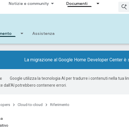
Notizie e community
Documenti
imento
Assistenza
La migrazione al Google Home Developer Center è s
Google utilizza la tecnologia AI per tradurre i contenuti nella tua li
e dall'AI potrebbero contenere errori.
lopers
Cloud-to-cloud
Riferimento
na
itivo