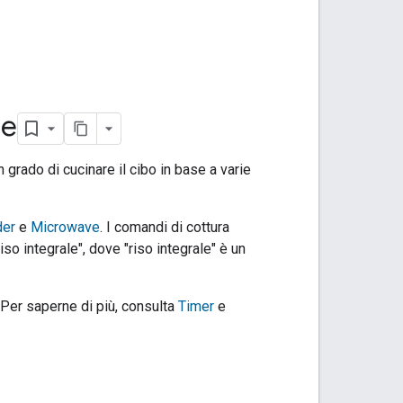
me
n grado di cucinare il cibo in base a varie
der
e
Microwave
. I comandi di cottura
so integrale", dove "riso integrale" è un
. Per saperne di più, consulta
Timer
e