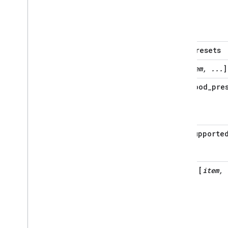
foodPresets
[
item, ...
]
food_pre
supporte
[
item, 