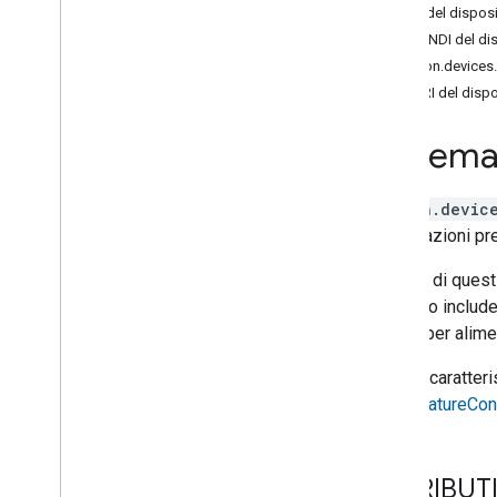
Brightness
STATI del disposi
Camera
Stream
COMANDI del dis
Channel
action.device
Color
Setting
ERRORI del dispo
Cook
Dispense
Schema 
Dock
Energy
Storage
action.device
Fan
Speed
impostazioni pre
Fill
Humidity
Setting
Esempi di questi
Input
Selector
possono includer
Light
Effects
preset per alime
Locator
Lock
Unlock
Questa caratteri
Media
State
TemperatureCont
Modes
Network
Control
Object
Detection
ATTRIBUTI 