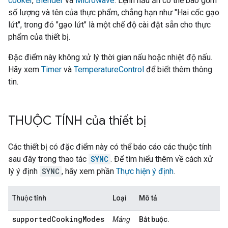
cooker
,
Blender
và
Microwave
. Lệnh nấu ăn có thể bao gồm
số lượng và tên của thực phẩm, chẳng hạn như "Hai cốc gạo
lứt", trong đó "gạo lứt" là một chế độ cài đặt sẵn cho thực
phẩm của thiết bị.
Đặc điểm này không xử lý thời gian nấu hoặc nhiệt độ nấu.
Hãy xem
Timer
và
TemperatureControl
để biết thêm thông
tin.
THUỘC TÍNH của thiết bị
Các thiết bị có đặc điểm này có thể báo cáo các thuộc tính
sau đây trong thao tác
SYNC
. Để tìm hiểu thêm về cách xử
lý ý định
SYNC
, hãy xem phần
Thực hiện ý định
.
Thuộc tính
Loại
Mô tả
supportedCookingModes
Mảng
Bắt buộc.