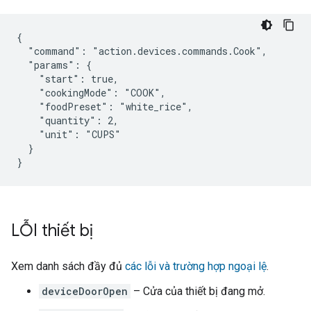
{

  "command": "action.devices.commands.Cook",

  "params": {

    "start": true,

    "cookingMode": "COOK",

    "foodPreset": "white_rice",

    "quantity": 2,

    "unit": "CUPS"

  }

}
LỖI thiết bị
Xem danh sách đầy đủ
các lỗi và trường hợp ngoại lệ
.
deviceDoorOpen
– Cửa của thiết bị đang mở.