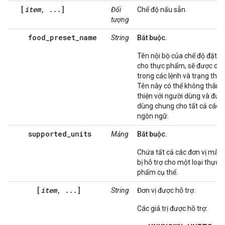
[
item, ...
]
Đối
Chế độ nấu sẵn.
tượng
food_preset_name
String
Bắt buộc.
Tên nội bộ của chế độ đặt s
cho thực phẩm, sẽ được dù
trong các lệnh và trạng thái.
Tên này có thể không thân
thiện với người dùng và đượ
dùng chung cho tất cả các
ngôn ngữ.
supported_units
Mảng
Bắt buộc.
Chứa tất cả các đơn vị mà th
bị hỗ trợ cho một loại thực
phẩm cụ thể.
[
item, ...
]
String
Đơn vị được hỗ trợ.
Các giá trị được hỗ trợ: