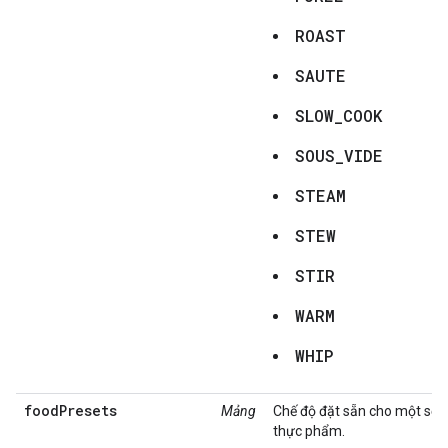
ROAST
SAUTE
SLOW_COOK
SOUS_VIDE
STEAM
STEW
STIR
WARM
WHIP
foodPresets
Mảng
Chế độ đặt sẵn cho một số l
thực phẩm.