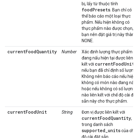
bị, lấy từ thuộc tính
foodPresets
. Bạn chỉ có
thể báo cáo một loại thực
phẩm. Nếu hiện không có
thực phẩm nào được chọn,
bạn nên đặt giá trị này thành
NONE.
currentFoodQuantity
Number
Xác định lượng thực phẩm
đang nấu hiện tại được liên
currentFoodUnit
kết với
,
nếu bạn đã chỉ định số lượng.
Không nên báo cáo nếu hiện
không có món nào đang nấu
hoặc nếu không có số lượng
nào liên kết với chế độ cài đặt
sẵn này cho thực phẩm.
currentFoodUnit
String
Đơn vị được liên kết với
currentFoodQuantity
,
trong danh sách
supported_units
của chế
độ cài đặt sẵn.