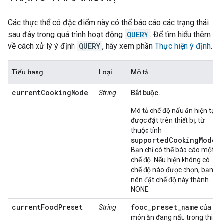
Các thực thể có đặc điểm này có thể báo cáo các trạng thái
sau đây trong quá trình hoạt động
QUERY
. Để tìm hiểu thêm
về cách xử lý ý định
QUERY
, hãy xem phần
Thực hiện ý định
.
Tiểu bang
Loại
Mô tả
currentCookingMode
String
Bắt buộc.
Mô tả chế độ nấu ăn hiện tại
được đặt trên thiết bị, từ
thuộc tính
supportedCookingModes
Bạn chỉ có thể báo cáo một
chế độ. Nếu hiện không có
chế độ nào được chọn, bạn
nên đặt chế độ này thành
NONE.
currentFoodPreset
food_preset_name
String
của
món ăn đang nấu trong thiết