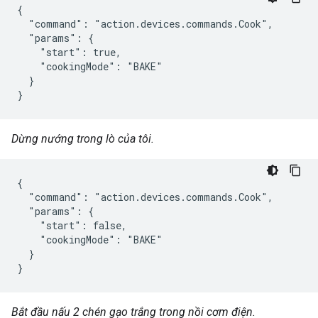
{

  "command": "action.devices.commands.Cook",

  "params": {

    "start": true,

    "cookingMode": "BAKE"

  }

}
Dừng nướng trong lò của tôi.
{

  "command": "action.devices.commands.Cook",

  "params": {

    "start": false,

    "cookingMode": "BAKE"

  }

}
Bắt đầu nấu 2 chén gạo trắng trong nồi cơm điện.