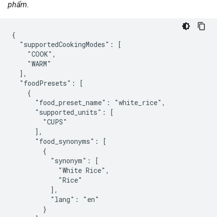
phẩm.
{

  "supportedCookingModes": [

    "COOK",

    "WARM"

  ],

  "foodPresets": [

    {

      "food_preset_name": "white_rice",

      "supported_units": [

        "CUPS"

      ],

      "food_synonyms": [

        {

          "synonym": [

            "White Rice",

            "Rice"

          ],

          "lang": "en"

        }
