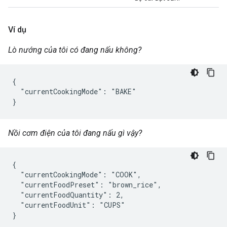
Ví dụ
Lò nướng của tôi có đang nấu không?
{

  "currentCookingMode": "BAKE"

}
Nồi cơm điện của tôi đang nấu gì vậy?
{

  "currentCookingMode": "COOK",

  "currentFoodPreset": "brown_rice",

  "currentFoodQuantity": 2,

  "currentFoodUnit": "CUPS"

}