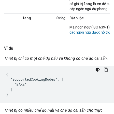
lang
en
có giá trị
là
để cun
cấp ngôn ngữ dự phòng.
lang
String
Bắt buộc.
Mã ngôn ngữ (ISO 639-1). 
các ngôn ngữ được hỗ trợ
.
Ví dụ
Thiết bị chỉ có một chế độ nấu và không có chế độ cài sẵn.
{

  "supportedCookingModes": [

    "BAKE"

  ]

}
Thiết bị có nhiều chế độ nấu và chế độ cài sẵn cho thực