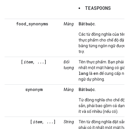
TEASPOONS
food_synonyms
Mảng
Bắt buộc.
Các từ đồng nghĩa của tên
thực phẩm cho chế độ đặt 
bằng từng ngôn ngữ được h
trợ.
[
item, ...
]
Đối
Tên thực phẩm. Bạn phải có 
tượng
nhất một mặt hàng có giá tr
lang
en
là
để cung cấp ngô
ngữ dự phòng.
synonym
Mảng
Bắt buộc.
Từ đồng nghĩa cho chế độ đ
sẵn, phải bao gồm cả dạng 
ít và số nhiều (nếu có).
[
item, ...
]
String
Tên từ đồng nghĩa đặt sẵn.
phải có ít nhất một mặt hàn