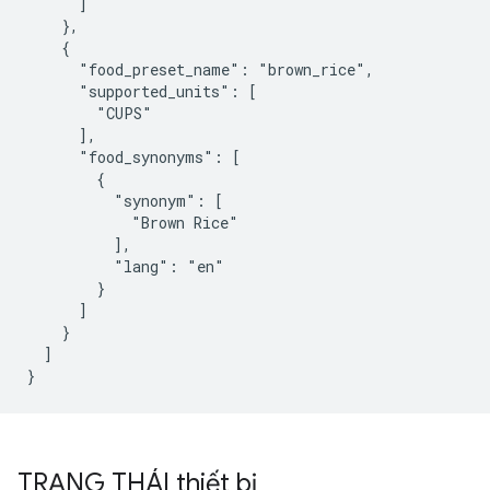
      ]

    },

    {

      "food_preset_name": "brown_rice",

      "supported_units": [

        "CUPS"

      ],

      "food_synonyms": [

        {

          "synonym": [

            "Brown Rice"

          ],

          "lang": "en"

        }

      ]

    }

  ]

}
TRẠNG THÁI thiết bị