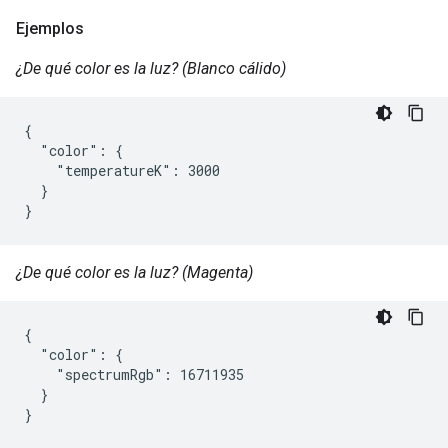
Ejemplos
¿De qué color es la luz? (Blanco cálido)
{

  "color": {

    "temperatureK": 3000

  }

}
¿De qué color es la luz? (Magenta)
{

  "color": {

    "spectrumRgb": 16711935

  }

}