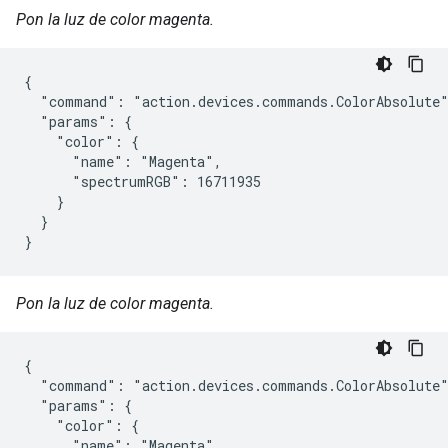
Pon la luz de color magenta.
{

  "command": "action.devices.commands.ColorAbsolute"
  "params": {

    "color": {

      "name": "Magenta",

      "spectrumRGB": 16711935

    }

  }

}
Pon la luz de color magenta.
{

  "command": "action.devices.commands.ColorAbsolute"
  "params": {

    "color": {

      "name": "Magenta",
