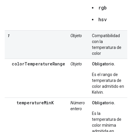
rgb
hsv
1
Objeto
Compatibilidad
con la
temperatura de
color
colorTemperatureRange
Objeto
Obligatorio.
Es el rango de
temperatura de
color admitido en
Kelvin.
temperatureMinK
Número
Obligatorio.
entero
Es la
temperatura de
color mínima
admitida en