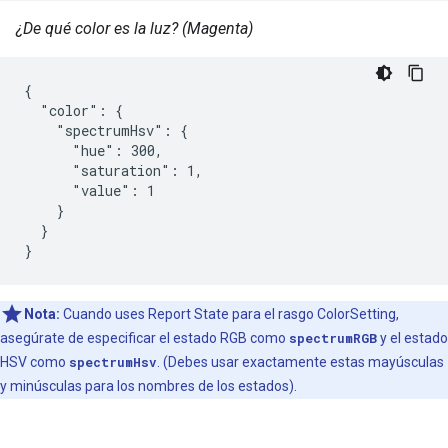
¿De qué color es la luz? (Magenta)
{

  "color": {

    "spectrumHsv": {

      "hue": 300,

      "saturation": 1,

      "value": 1

    }

  }

}
Nota:
Cuando uses Report State para el rasgo ColorSetting,
asegúrate de especificar el estado RGB como
spectrumRGB
y el estado
HSV como
spectrumHsv
. (Debes usar exactamente estas mayúsculas
y minúsculas para los nombres de los estados).