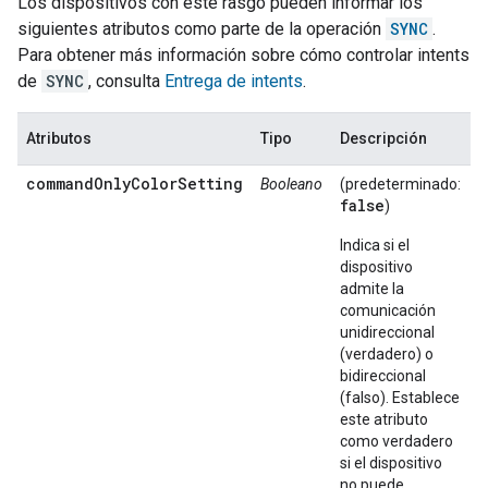
Los dispositivos con este rasgo pueden informar los
siguientes atributos como parte de la operación
SYNC
.
Para obtener más información sobre cómo controlar intents
de
SYNC
, consulta
Entrega de intents
.
Atributos
Tipo
Descripción
commandOnlyColorSetting
Booleano
(predeterminado:
false
)
Indica si el
dispositivo
admite la
comunicación
unidireccional
(verdadero) o
bidireccional
(falso). Establece
este atributo
como verdadero
si el dispositivo
no puede