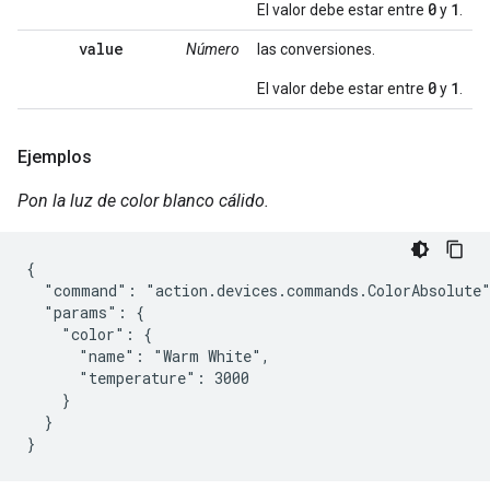
0
1
El valor debe estar entre
y
.
value
Número
las conversiones.
0
1
El valor debe estar entre
y
.
Ejemplos
Pon la luz de color blanco cálido.
{

  "command": "action.devices.commands.ColorAbsolute"
  "params": {

    "color": {

      "name": "Warm White",

      "temperature": 3000

    }

  }

}