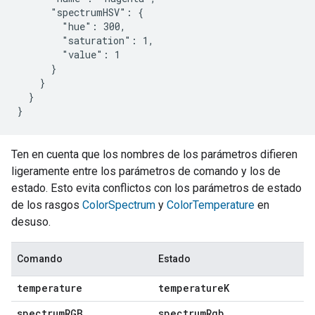
      "spectrumHSV": {

        "hue": 300,

        "saturation": 1,

        "value": 1

      }

    }

  }

}
Ten en cuenta que los nombres de los parámetros difieren
ligeramente entre los parámetros de comando y los de
estado. Esto evita conflictos con los parámetros de estado
de los rasgos
ColorSpectrum
y
ColorTemperature
en
desuso.
Comando
Estado
temperature
temperature
K
spectrum
RGB
spectrum
Rgb