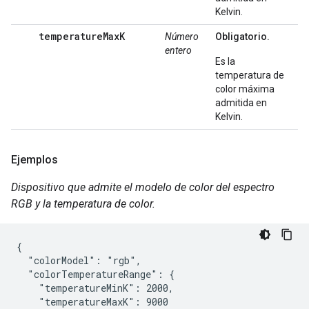
Kelvin.
temperatureMaxK
Número
Obligatorio.
entero
Es la
temperatura de
color máxima
admitida en
Kelvin.
Ejemplos
Dispositivo que admite el modelo de color del espectro
RGB y la temperatura de color.
{

  "colorModel": "rgb",

  "colorTemperatureRange": {

    "temperatureMinK": 2000,

    "temperatureMaxK": 9000
