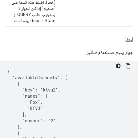
(خطأ). اضبط هذه السمة على
"صحيح" إذا كان الجهاز لا
يستجيب لطلب QUERY أو
Report State لهذه السمة.
أمثلة
جهاز يتيح استخدام قناتَين
{

  "availableChannels": [

    {

      "key": "ktvu2",

      "names": [

        "Fox",

        "KTVU"

      ],

      "number": "2"

    },

    {
