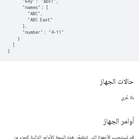
      "key": "abc1",

      "names": [

        "ABC",

        "ABC East"

      ],

      "number": "4-11"

    }

  ]

}
حالات الجهاز
بلا عُري
أوامر الجهاز
قد تستجيب الأجهزة التي تتضمّن هذه السمة للأوامر التالية كجزء من