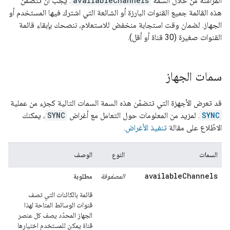
المزامنة من خلال السمة
availableChannels
. يجب أن تتضمّن
هذه القائمة جميع القنوات البارزة أو الشائعة التي اشترك فيها المستخدم أو
الجهاز. لضمان وقت استجابة منخفض للاستعلام، ننصحك بإبقاء قائمة
القنوات صغيرة (30 قناة أو أقل).
سمات الجهاز
قد تعرض الأجهزة التي تتضمّن هذه السمة السمات التالية كجزء من عملية
SYNC
. لمزيد من المعلومات حول التعامل مع أغراض
SYNC
، يمكنك
الاطّلاع على مقالة
تنفيذ الأغراض
.
السمات
النوع
الوصف
availableChannels
المصفوفة
مطلوبة
قائمة بالكائنات التي تصف
قنوات الوسائط المتاحة لهذا
الجهاز المحدّد يصف كل عنصر
قناة يمكن للمستخدم اختيارها