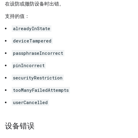
在设防或撤防设备时出错。
支持的值：
alreadyInState
deviceTampered
passphraseIncorrect
pinIncorrect
securityRestriction
tooManyFailedAttempts
userCancelled
设备错误