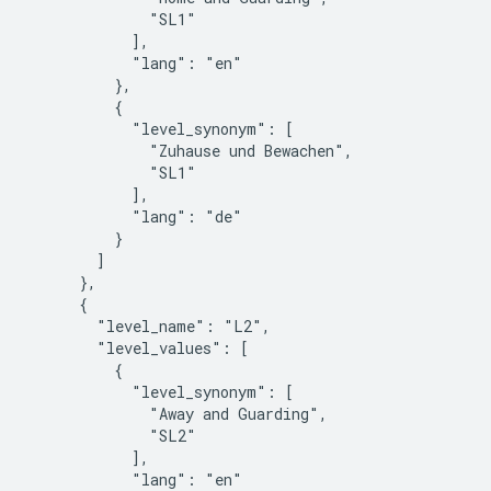
              "SL1"

            ],

            "lang": "en"

          },

          {

            "level_synonym": [

              "Zuhause und Bewachen",

              "SL1"

            ],

            "lang": "de"

          }

        ]

      },

      {

        "level_name": "L2",

        "level_values": [

          {

            "level_synonym": [

              "Away and Guarding",

              "SL2"

            ],

            "lang": "en"
