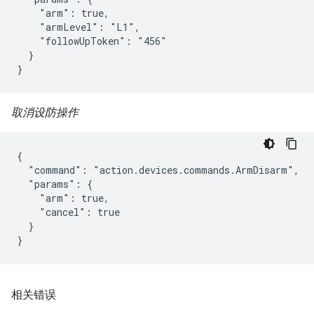
    "arm": true,

    "armLevel": "L1",

    "followUpToken": "456"

  }

}
取消设防操作
{

  "command": "action.devices.commands.ArmDisarm",

  "params": {

    "arm": true,

    "cancel": true

  }

}
相关错误