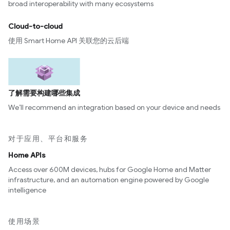
broad interoperability with many ecosystems
Cloud-to-cloud
使用 Smart Home API 关联您的云后端
了解需要构建哪些集成
We’ll recommend an integration based on your device and needs
对于应用、平台和服务
Home APIs
Access over 600M devices, hubs for Google Home and Matter
infrastructure, and an automation engine powered by Google
intelligence
使用场景