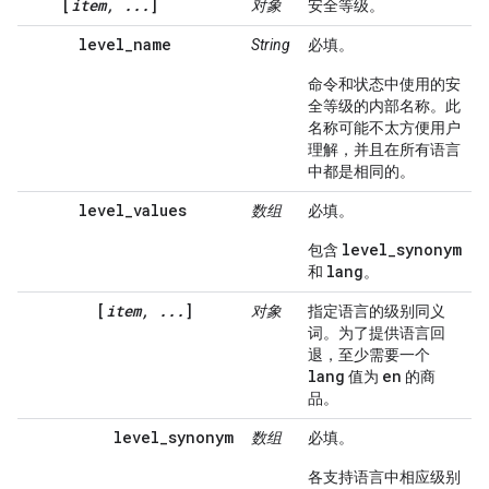
[
item, ...
]
对象
安全等级。
level_name
String
必填。
命令和状态中使用的安
全等级的内部名称。此
名称可能不太方便用户
理解，并且在所有语言
中都是相同的。
level_values
数组
必填。
level_synonym
包含
lang
和
。
[
item, ...
]
对象
指定语言的级别同义
词。为了提供语言回
退，至少需要一个
lang
en
值为
的商
品。
level_synonym
数组
必填。
各支持语言中相应级别