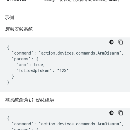
示例
启动安防系统
{

  "command": "action.devices.commands.ArmDisarm",

  "params": {

    "arm": true,

    "followUpToken": "123"

  }

}
将系统设为 L1 设防级别
{

  "command": "action.devices.commands.ArmDisarm",

  "params": {
