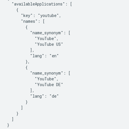
  "availableApplications": [

    {

      "key": "youtube",

      "names": [

        {

          "name_synonym": [

            "YouTube",

            "YouTube US"

          ],

          "lang": "en"

        },

        {

          "name_synonym": [

            "YouTube",

            "YouTube DE"

          ],

          "lang": "de"

        }

      ]

    }

  ]

}