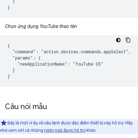
  }

}
Chọn ứng dụng YouTube theo tên
{

  "command": "action.devices.commands.appSelect",

  "params": {

    "newApplicationName": "YouTube US"

  }

}
Câu nói mẫu
Đây là một ví dụ về câu lệnh được đặc điểm thiết bị này hỗ trợ. Hãy
nhớ xem xét cả những
ngôn ngữ được hỗ trợ
khác.