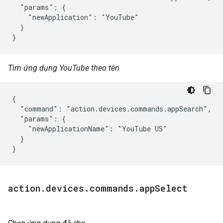
  "params": {

    "newApplication": "YouTube"

  }

}
Tìm ứng dụng YouTube theo tên
{

  "command": "action.devices.commands.appSearch",

  "params": {

    "newApplicationName": "YouTube US"

  }

}
action
.
devices
.
commands
.
app
Select