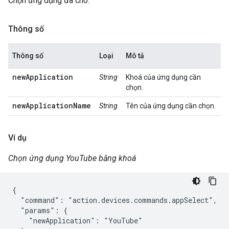
Chọn ứng dụng đã cho.
Thông số
Thông số
Loại
Mô tả
newApplication
String
Khoá của ứng dụng cần
chọn.
newApplicationName
String
Tên của ứng dụng cần chọn.
Ví dụ
Chọn ứng dụng YouTube bằng khoá
{

  "command": "action.devices.commands.appSelect",

  "params": {

    "newApplication": "YouTube"
