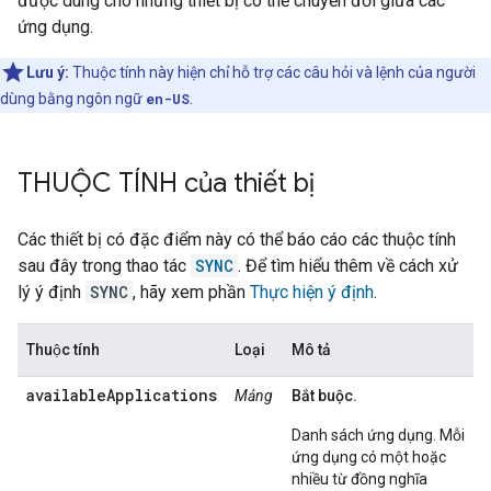
được dùng cho những thiết bị có thể chuyển đổi giữa các
ứng dụng.
Lưu ý:
Thuộc tính này hiện chỉ hỗ trợ các câu hỏi và lệnh của người
dùng bằng ngôn ngữ
en-US
.
THUỘC TÍNH của thiết bị
Các thiết bị có đặc điểm này có thể báo cáo các thuộc tính
sau đây trong thao tác
SYNC
. Để tìm hiểu thêm về cách xử
lý ý định
SYNC
, hãy xem phần
Thực hiện ý định
.
Thuộc tính
Loại
Mô tả
availableApplications
Mảng
Bắt buộc.
Danh sách ứng dụng. Mỗi
ứng dụng có một hoặc
nhiều từ đồng nghĩa