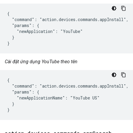
{

  "command": "action.devices.commands.appInstall",

  "params": {

    "newApplication": "YouTube"

  }

}
Cài đặt ứng dụng YouTube theo tên
{

  "command": "action.devices.commands.appInstall",

  "params": {

    "newApplicationName": "YouTube US"

  }

}