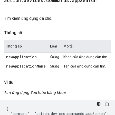
action
.
devices
.
commands
.
app
Search
Tìm kiếm ứng dụng đã cho.
Thông số
Thông số
Loại
Mô tả
newApplication
String
Khoá của ứng dụng cần tìm.
newApplicationName
String
Tên của ứng dụng cần tìm.
Ví dụ
Tìm ứng dụng YouTube bằng khoá
{

  "command": "action.devices.commands.appSearch",
