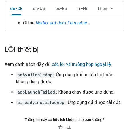
de-DE
en-US
es-ES
fr-FR
Thêm
Öffne
Netflix
auf dem Fernseher
.
LỖI thiết bị
Xem danh sách đầy đủ
các lỗi và trường hợp ngoại lệ
.
noAvailableApp
: Ứng dụng không tồn tại hoặc
không dùng được.
appLaunchFailed
: Không chạy được ứng dụng.
alreadyInstalledApp
: Ứng dụng đã được cài đặt.
Thông tin này có hữu ích không cho bạn không?