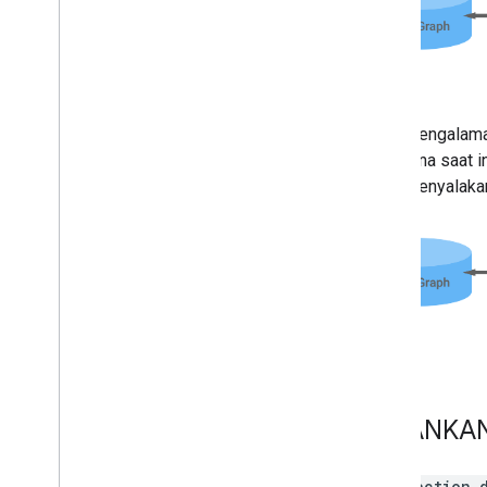
Untuk pengalama
pengguna saat i
Anda menyalakan
JALANKA
Intent
action.