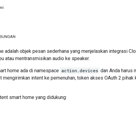
ni
MBUNGAN
me adalah objek pesan sederhana yang menjelaskan integrasi
Clo
u atau mentransmisikan audio ke speaker.
art home
ada di namespace
action.devices
dan Anda harus 
t
mengirimkan intent ke pemenuhan, token akses OAuth 2 pihak k
ntent
smart home
yang didukung: