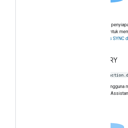
Selama penyiap
Anda. Untuk mem
respons SYNC di 
QUERY
Intent
action.
Saat pengguna m
dapur?
,
Assistan