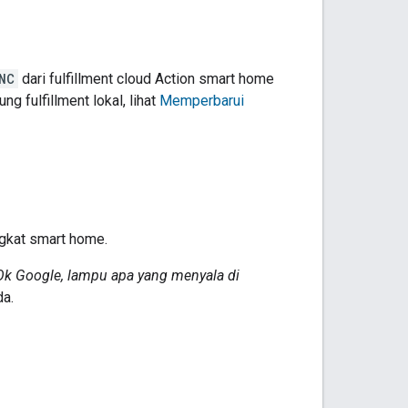
NC
dari fulfillment cloud Action
smart home
g fulfillment lokal, lihat
Memperbarui
ngkat
smart home
.
Ok Google, lampu apa yang menyala di
da.