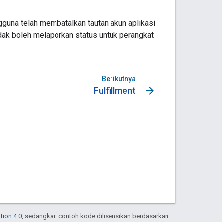
guna telah membatalkan tautan akun aplikasi
idak boleh melaporkan status untuk perangkat
Berikutnya
arrow_forward
Fulfillment
tion 4.0
, sedangkan contoh kode dilisensikan berdasarkan