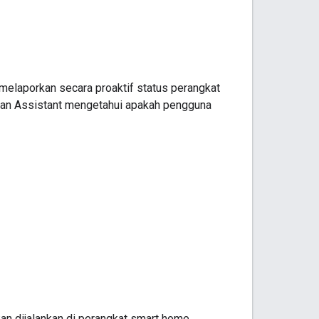
melaporkan secara proaktif status perangkat
kan
Assistant
mengetahui apakah pengguna
an dijalankan di perangkat
smart home
.