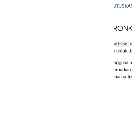
PUTUSKA
SINKRON
Intent
action.
tersedia untuk d
Saat pengguna 
Anda. Kemudian
pemenuhan untuk