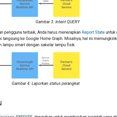
Gambar 3: Intent QUERY
n pengguna terbaik, Anda harus menerapkan
Report State
untuk 
ni langsung ke
Google Home Graph
. Misalnya, hal ini memungkin
 lampu smart dengan sakelar lampu fisik.
Gambar 4: Laporkan status perangkat
N
devices.EXECUTE
digunakan untuk memberikan perintah yang ak