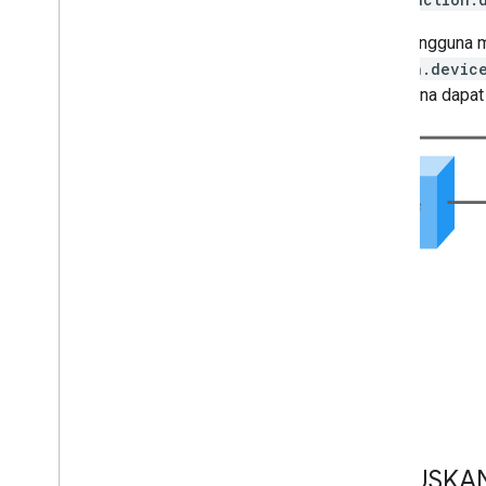
Saat pengguna m
action.devic
Pengguna dapat 
PUTUSKA