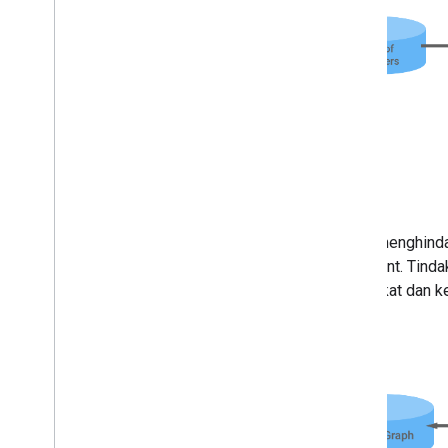
Untuk menghinda
Assistant
. Tind
perangkat dan 