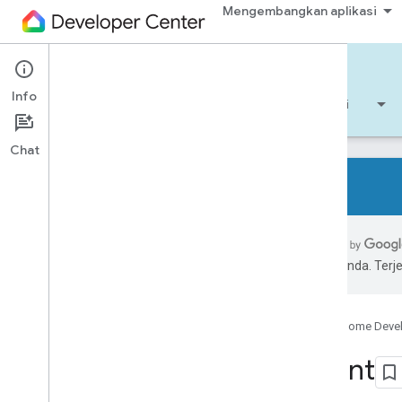
Mengembangkan aplikasi
Cloud-to-cloud
Info
Mulai
Pelajari
Mengembangkan aplikasi
Chat
Primer cloud ke cloud
Grafik Beranda
pilihan Anda. Te
Jenis dan karakteristik perangkat
Intent
Fulfillment
Google Home Deve
Penautan akun
Intent
Codelab