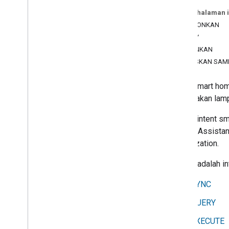
Menghubungkan perangkat smart
home ke Asisten Google
Pada halaman i
Meningkatkan dan mengamankan
SINKRONKAN
Action smart home Anda
QUERY
Men-debug smart home
JALANKAN
Metrik berbasis log untuk smart home
PUTUSKAN SA
Pemantauan pemadaman smart home
Dasbor Google Home Vitals
Intent smart ho
Local Home SDK
menyalakan lamp
Semua codelab
Semua intent
sm
Fitur pengguna
Google Assistan
Kontrol Sentuh
Authorization.
Penjadwalan
Berikut adalah i
Konsep konsol
SYNC
Status konsol
QUERY
EXECUTE