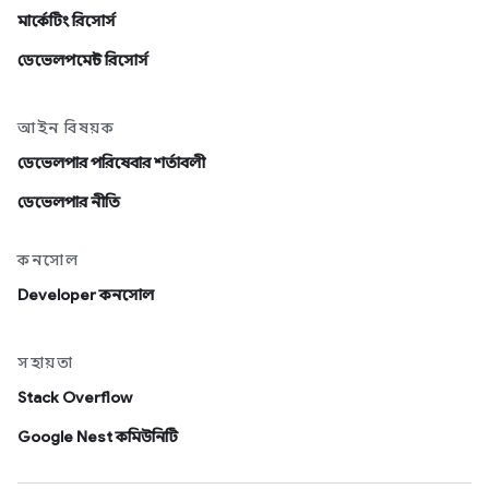
মার্কেটিং রিসোর্স
ডেভেলপমেন্ট রিসোর্স
আইন বিষয়ক
ডেভেলপার পরিষেবার শর্তাবলী
ডেভেলপার নীতি
কনসোল
Developer কনসোল
সহায়তা
Stack Overflow
Google Nest কমিউনিটি