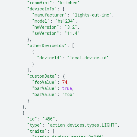
"roomHint"
:
"kitchen"
,
"deviceInfo"
:
{
"manufacturer"
:
"lights-out-inc"
,
"model"
:
"hs1234"
,
"hwVersion"
:
"3.2"
,
"swVersion"
:
"11.4"
},
"otherDeviceIds"
:
[
{
"deviceId"
:
"local-device-id"
}
],
"customData"
:
{
"fooValue"
:
74
,
"barValue"
:
true
,
"bazValue"
:
"foo"
}
},
{
"id"
:
"456"
,
"type"
:
"action.devices.types.LIGHT"
,
"traits"
:
[