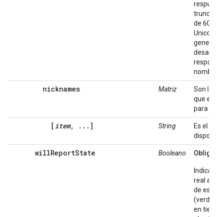
respues
truncar
de 60 p
Unicode
generar
desarro
respons
nombres
nicknames
Matriz
Son los
que el 
para el 
[
item, ...
]
String
Es el s
disposit
willReportState
Booleano
Obligat
Indica 
real ac
de este 
(verdad
en tiem