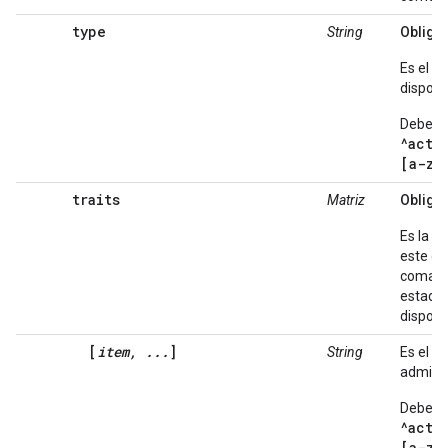
type
String
Obligat
Es el t
disposit
Debe co
^acti
[a-zA
traits
Matriz
Obligat
Es la li
este dis
comando
estados
disposit
[
item, ...
]
String
Es el n
admitid
Debe co
^acti
[a-zA