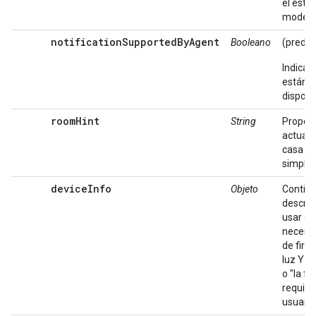
el estad
modelo
notificationSupportedByAgent
Booleano
(prede
Indica s
están h
disposit
roomHint
String
Proporc
actual d
casa de
simplifi
deviceInfo
Objeto
Contie
describ
usar en 
necesari
de firm
luz Y re
o "la fa
requiere
usuario