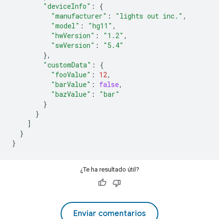
"deviceInfo"
:
{
"manufacturer"
:
"lights out inc."
,
"model"
:
"hg11"
,
"hwVersion"
:
"1.2"
,
"swVersion"
:
"5.4"
},
"customData"
:
{
"fooValue"
:
12
,
"barValue"
:
false
,
"bazValue"
:
"bar"
}
}
]
}
}
¿Te ha resultado útil?
Enviar comentarios