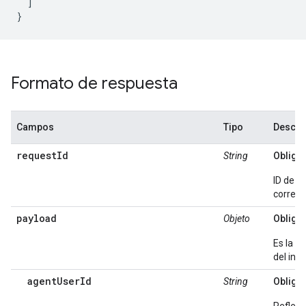
  ]

}
Formato de respuesta
Campos
Tipo
Descri
requestId
String
Obligat
ID de la
corresp
payload
Objeto
Obligat
Es la ca
del inte
agentUserId
String
Obligat