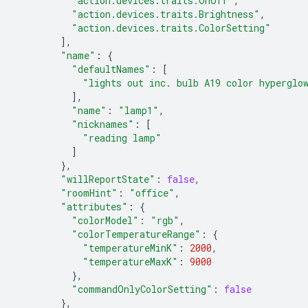
"action.devices.traits.OnOff"
,
"action.devices.traits.Brightness"
,
"action.devices.traits.ColorSetting"
],
"name"
:
{
"defaultNames"
:
[
"lights out inc. bulb A19 color hyperglo
],
"name"
:
"lamp1"
,
"nicknames"
:
[
"reading lamp"
]
},
"willReportState"
:
false
,
"roomHint"
:
"office"
,
"attributes"
:
{
"colorModel"
:
"rgb"
,
"colorTemperatureRange"
:
{
"temperatureMinK"
:
2000
,
"temperatureMaxK"
:
9000
},
"commandOnlyColorSetting"
:
false
},