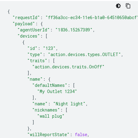
{
"requestId"
:
"ff36a3cc-ec34-11e6-b1a0-64510650abcf
"payload"
:
{
"agentUserId"
:
"1836.15267389"
,
"devices"
:
[
{
"id"
:
"123"
,
"type"
:
"action.devices.types.OUTLET"
,
"traits"
:
[
"action.devices.traits.OnOff"
],
"name"
:
{
"defaultNames"
:
[
"My Outlet 1234"
],
"name"
:
"Night light"
,
"nicknames"
:
[
"wall plug"
]
},
"willReportState"
:
false
,