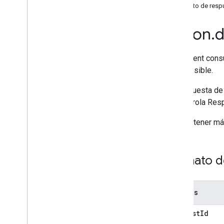
Formato de resp
Intents
action
.
devices
.
SYNC
action
.
d
action
.
devices
.
QUERY
action
.
devices
.
EXECUTE
action
.
devices
.
DISCONNECT
Este intent cons
Errors and exceptions
es accesible.
Local Home SDK
Tu respuesta d
se controla Re
Para obtener má
Formato de
Campos
requestId