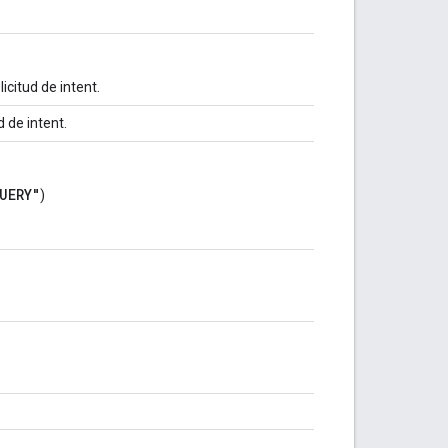
icitud de intent.
d de intent.
UERY"
)