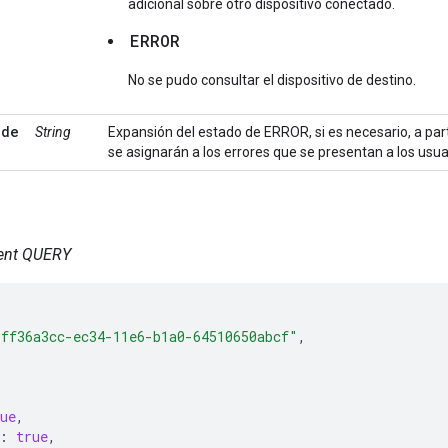
adicional sobre otro dispositivo conectado.
ERROR
No se pudo consultar el dispositivo de destino.
ode
String
Expansión del estado de ERROR, si es necesario, a par
se asignarán a los errores que se presentan a los usua
tent QUERY
"ff36a3cc-ec34-11e6-b1a0-64510650abcf"
,
ue
,
:
true
,