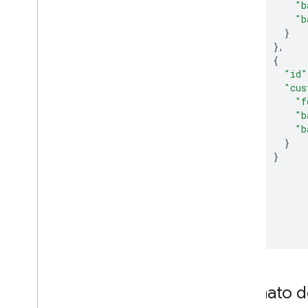
"b
"b
}
},
{
"id"
"cus
"f
"b
"b
}
}
]
}
}
]
}
Formato d