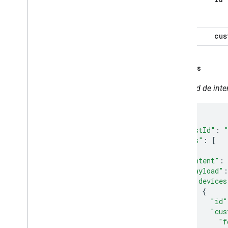
cus
Ejemplos
Solicitud de int
{
"requestId"
:
"inputs"
:
[
{
"intent"
:
"payload"
:
"devices
{
"id"
"cus
"f