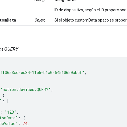
ID de dispositivo, según el ID proporcio
tomData
Objeto
Si el objeto customData opaco se propor
ent QUERY
"ff36a3cc-ec34-11e6-b1a0-64510650abcf"
,
"action.devices.QUERY"
,
{
"
:
[
:
"123"
,
tomData"
:
{
ooValue"
:
74
,