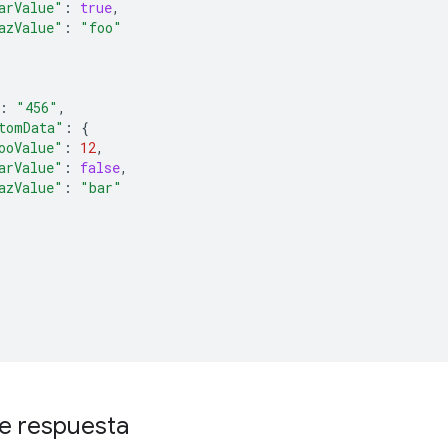
arValue"
:
true
,
azValue"
:
"foo"
:
"456"
,
tomData"
:
{
ooValue"
:
12
,
arValue"
:
false
,
azValue"
:
"bar"
e respuesta