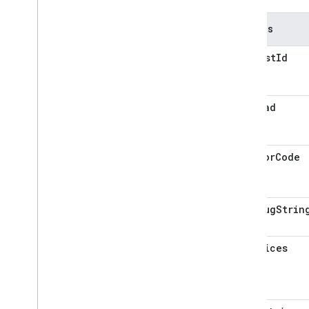
Campos
requestId
payload
errorCode
debugStrin
devices