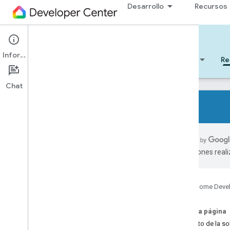
Desarrollo
Recursos
Cloud-to-cloud
Información
Comenzar
Aprendizaje
Desarrollo
Re
Chat
Todos los tipos de dispositivos
Todas las características del
traducciones real
dispositivo
Referencias
Google Home Deve
Device types
Device traits
En esta página
Home Graph REST API
Formato de la sol
Home Graph RPC API