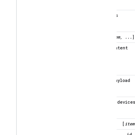
inputs
[
item, ...
]
intent
payload
device
[
item
id