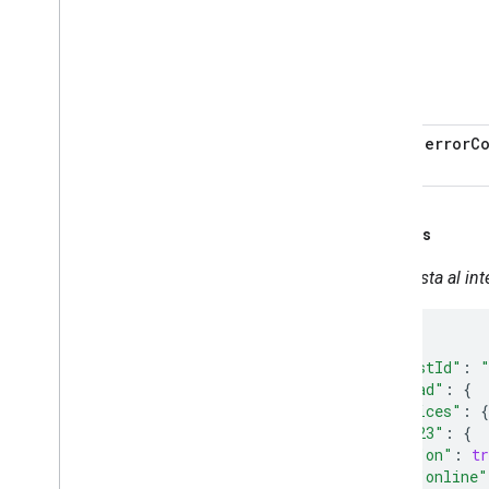
errorC
Ejemplos
Respuesta al in
{
"requestId"
:
"payload"
:
{
"devices"
:
{
"123"
:
{
"on"
:
tr
"online"