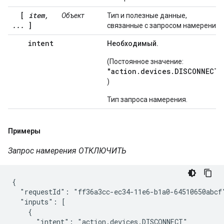
[
item,
Объект
Тип и полезные данные,
...
]
связанные с запросом намерения.
intent
Необходимый.
(Постоянное значение:
"action.devices.DISCONNECT"
)
Тип запроса намерения.
Примеры
Запрос намерения ОТКЛЮЧИТЬ
{

  "requestId": "ff36a3cc-ec34-11e6-b1a0-64510650abcf"
  "inputs": [

    {

      "intent": "action.devices.DISCONNECT"
