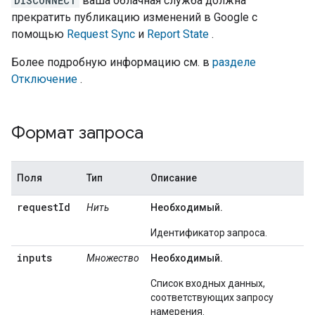
DISCONNECT
ваша облачная служба должна
прекратить публикацию изменений в Google с
помощью
Request Sync
и
Report State
.
Более подробную информацию см. в
разделе
Отключение
.
Формат запроса
Поля
Тип
Описание
requestId
Нить
Необходимый.
Идентификатор запроса.
inputs
Множество
Необходимый.
Список входных данных,
соответствующих запросу
намерения.