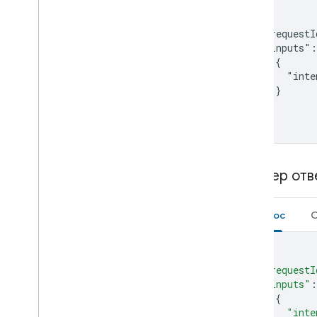
Set-top box
Shower
{

  "requestI
Shutter
  "inputs":
Smoke detector
    {

Speaker
      "inte
Soundbar
    }

Sous vide
  ]

}
Sprinkler
Stand mixer
Streaming box
Streaming soundbar
Пример отв
Streaming stick
Switch
Запрос
О
Television
Thermostat
{
Vacuum
"requestI
Valve
"inputs"
:
Washer
{
Water heater
"inte