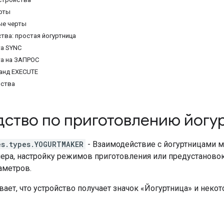
рты
ые черты
тва: простая йогуртница
а SYNC
а на ЗАПРОС
анд EXECUTE
ства
дство по приготовлению йогу
es.types.YOGURTMAKER
- Взаимодействие с йогуртницами м
ера, настройку режимов приготовления или предустановок
аметров.
вает, что устройство получает значок «Йогуртница» и нек