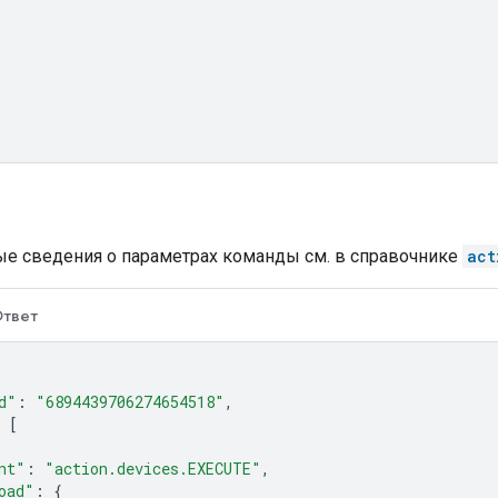
е сведения о параметрах команды см. в справочнике
act
твет
d"
:
"6894439706274654518"
,
[
nt"
:
"action.devices.EXECUTE"
,
oad"
:
{