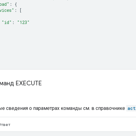
oad"
:
{
vices"
:
[
"id"
:
"123"
манд EXECUTE
е сведения о параметрах команды см. в справочнике
act
твет