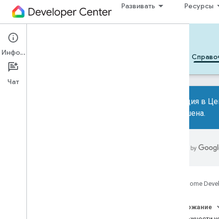
Развивать
Ресурсы
Cloud-to-cloud
Информация
Начать
Обучение
Развивать
Справо
Чат
Миграция в Це
завершена.
Все типы устройств
Все характеристики устройства
Рекомендации
Device types
Google Home Deve
Air conditioning unit
Air cooler
Содержание
Air freshener
Возможности у