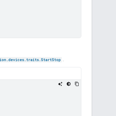
ion.devices.traits.StartStop
.