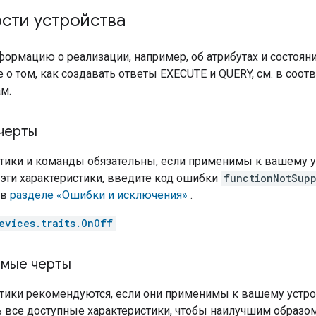
сти устройства
ормацию о реализации, например, об атрибутах и ​​состоя
е о том, как создавать ответы EXECUTE и QUERY, см. в со
м.
черты
стики и команды обязательны, если применимы к вашему ус
эти характеристики, введите код ошибки
functionNotSup
 в
разделе «Ошибки и исключения»
.
evices.traits.OnOff
мые черты
стики рекомендуются, если они применимы к вашему устр
 все доступные характеристики, чтобы наилучшим образо