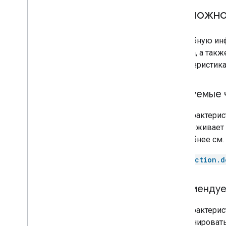
Door
Возможно
Doorbell
Drawer
Подробную инф
Dryer
служба, а такж
Fan
характеристика
Faucet
Fireplace
Freezer
Требуемые 
Fryer
Game console
Эти характери
Garage door
поддерживает 
Gate
Подробнее см.
Grill
action.d
Heater
Hood
Humidifier
Рекомендуе
Kettle
Эти характери
Light
комбинировать
Lock