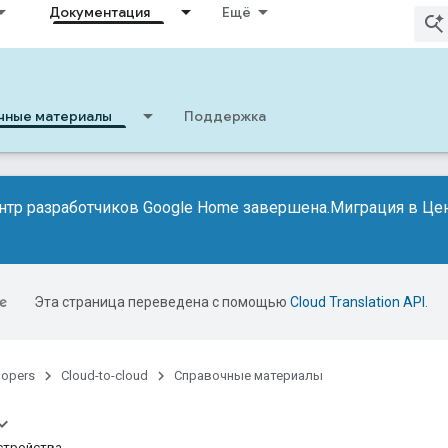
Документация
Ещё
чные материалы
Поддержка
нтр разработчиков Google Home завершена.
Миграция в Цен
Эта страница переведена с помощью
Cloud Translation API
.
lopers
Cloud-to-cloud
Справочные материалы
стройства