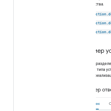
устройства.
Media remote
Microwave
action.d
Mop
Mower
action.d
Multicooker
action.d
Network
Outlet
Oven
Пример ус
Pergola
Pet Feeder
В этом раздел
Pressure cooker
основе типа ус
Pump
своей реализа
Radiator
Refrigerator
Router
Пример отв
Scene
Sensor
Запрос
О
Security system