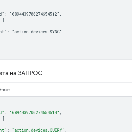
d": "6894439706274654512",

 [

nt": "action.devices.SYNC"

ета на ЗАПРОС
твет
d"
:
"6894439706274654514"
,
[
nt"
:
"action.devices.QUERY"
,