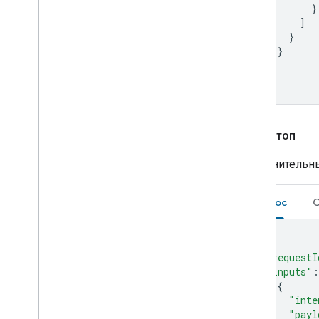
}
]
}
}
]
}
СтартСтоп
Дополнительны
Запрос
О
{
"requestI
"inputs"
:
{
"inte
"payl