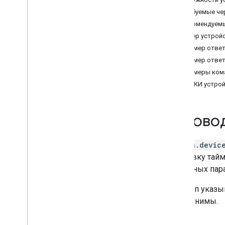
Air purifier
Требуемые че
Audio-Video Receiver
Рекомендуем
Awning
Пример устройс
Bathtub
Пример ответ
Bed
Пример ответ
Blanket
Примеры ком
Blinds
ОШИБКИ устрой
Blender
Boiler
Camera
Руково
Carbon monoxide detector
Charger
action.devic
Closet
установку тайм
Coffee maker
различных пар
Cooktop
Curtain
Этот тип указы
Dehumidifier
псевдонимы.
Dehydrator
Dishwasher