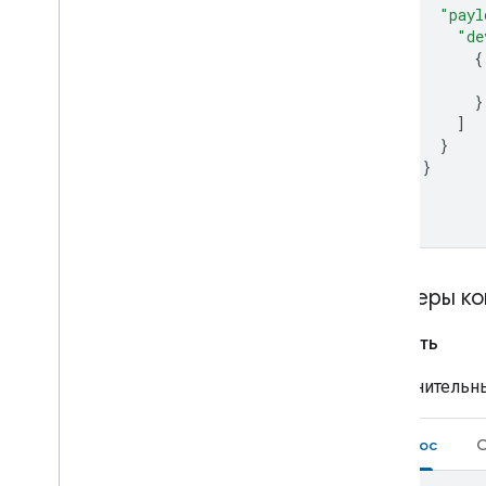
Water purifier
"payl
"de
Water softener
{
Window
Yogurt maker
}
Device traits
]
Home Graph REST API
}
}
Home Graph RPC API
]
Intents
}
Local Home SDK
Примеры ко
Готовить
Дополнительны
Запрос
О