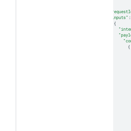
{
"requestI
"inputs"
:
{
"inte
"payl
"co
{