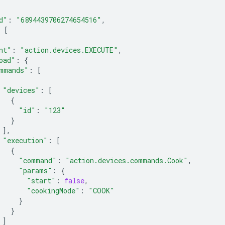
d"
:
"6894439706274654516"
,
[
nt"
:
"action.devices.EXECUTE"
,
oad"
:
{
mmands"
:
[
"devices"
:
[
{
"id"
:
"123"
}
],
"execution"
:
[
{
"command"
:
"action.devices.commands.Cook"
,
"params"
:
{
"start"
:
false
,
"cookingMode"
:
"COOK"
}
}
]