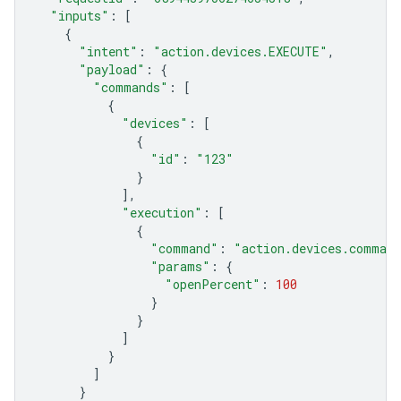
"inputs"
:
[
{
"intent"
:
"action.devices.EXECUTE"
,
"payload"
:
{
"commands"
:
[
{
"devices"
:
[
{
"id"
:
"123"
}
],
"execution"
:
[
{
"command"
:
"action.devices.comman
"params"
:
{
"openPercent"
:
100
}
}
]
}
]
}