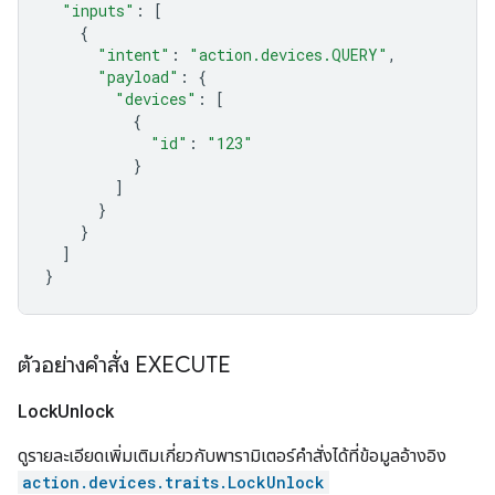
"inputs"
:
[
{
"intent"
:
"action.devices.QUERY"
,
"payload"
:
{
"devices"
:
[
{
"id"
:
"123"
}
]
}
}
]
}
ตัวอย่างคำสั่ง EXECUTE
Lock
Unlock
ดูรายละเอียดเพิ่มเติมเกี่ยวกับพารามิเตอร์คำสั่งได้ที่ข้อมูลอ้างอิง
action.devices.traits.LockUnlock