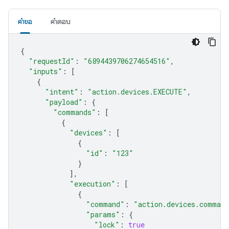
คำขอ
คำตอบ
{
"requestId"
:
"6894439706274654516"
,
"inputs"
:
[
{
"intent"
:
"action.devices.EXECUTE"
,
"payload"
:
{
"commands"
:
[
{
"devices"
:
[
{
"id"
:
"123"
}
],
"execution"
:
[
{
"command"
:
"action.devices.comman
"params"
:
{
"lock"
:
true