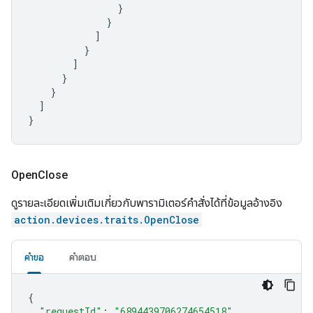
}
}
]
}
]
}
}
]
}
Open
Close
ดูรายละเอียดเพิ่มเติมเกี่ยวกับพารามิเตอร์คำสั่งได้ที่ข้อมูลอ้างอิง
action.devices.traits.OpenClose
คำขอ
คำตอบ
{
"requestId"
:
"6894439706274654518"
,