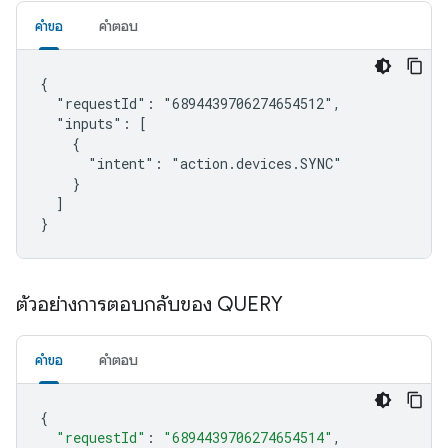
คำขอ
คำตอบ
{

  "requestId": "6894439706274654512",

  "inputs": [

    {

      "intent": "action.devices.SYNC"

    }

  ]

}
ตัวอย่างการตอบกลับของ QUERY
คำขอ
คำตอบ
{
"requestId"
:
"6894439706274654514"
,