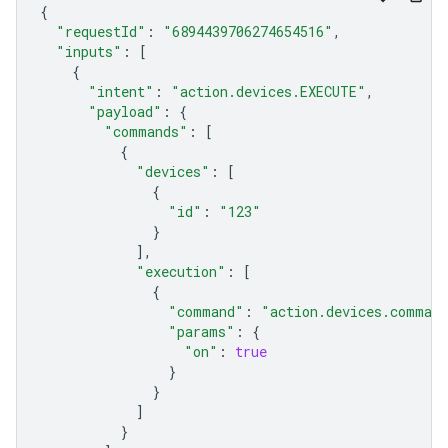
{
"requestId"
:
"6894439706274654516"
,
"inputs"
:
[
{
"intent"
:
"action.devices.EXECUTE"
,
"payload"
:
{
"commands"
:
[
{
"devices"
:
[
{
"id"
:
"123"
}
],
"execution"
:
[
{
"command"
:
"action.devices.comman
"params"
:
{
"on"
:
true
}
}
]
}