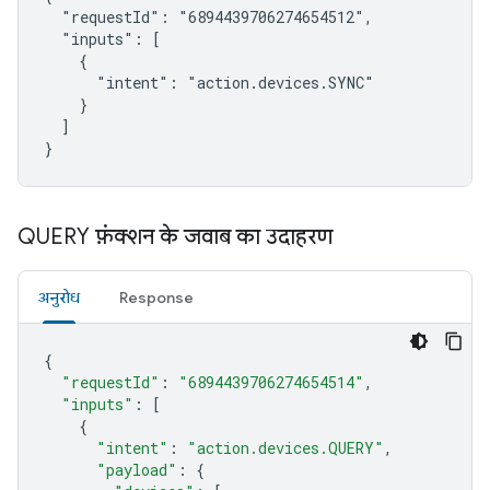
  "requestId": "6894439706274654512",

  "inputs": [

    {

      "intent": "action.devices.SYNC"

    }

  ]

}
QUERY फ़ंक्शन के जवाब का उदाहरण
अनुरोध
Response
{
"requestId"
:
"6894439706274654514"
,
"inputs"
:
[
{
"intent"
:
"action.devices.QUERY"
,
"payload"
:
{