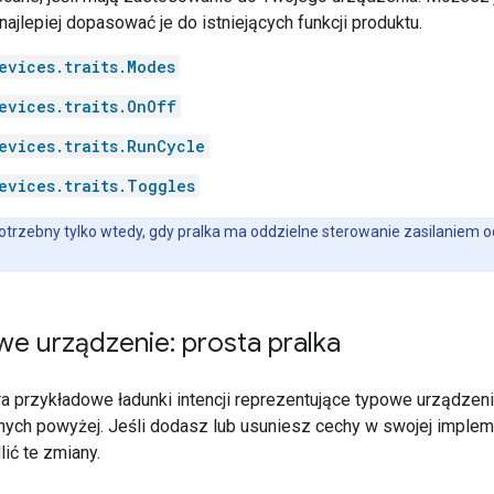
 najlepiej dopasować je do istniejących funkcji produktu.
evices.traits.Modes
evices.traits.OnOff
evices.traits.RunCycle
evices.traits.Toggles
potrzebny tylko wtedy, gdy pralka ma oddzielne sterowanie zasilaniem
e urządzenie: prosta pralka
ra przykładowe ładunki intencji reprezentujące typowe urządzeni
nych powyżej. Jeśli dodasz lub usuniesz cechy w swojej implem
ić te zmiany.