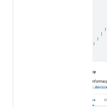
}
]
}
}
]
}
Start
Stop
Więcej informac
action.device
Prośba
O