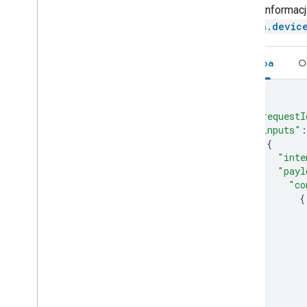
Więcej informac
action.devic
Prośba
O
{
"requestI
"inputs"
:
{
"inte
"payl
"co
{