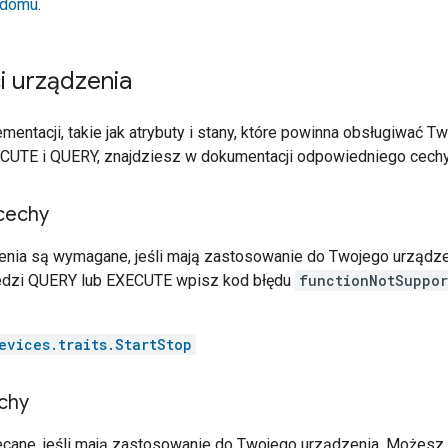
 domu
.
i urządzenia
entacji, takie jak atrybuty i stany, które powinna obsługiwać T
CUTE i QUERY, znajdziesz w dokumentacji odpowiedniego cechy
cechy
cenia są wymagane, jeśli mają zastosowanie do Twojego urządzen
edzi QUERY lub EXECUTE wpisz kod błędu
functionNotSuppor
evices.traits.StartStop
chy
ecane, jeśli mają zastosowanie do Twojego urządzenia. Możesz