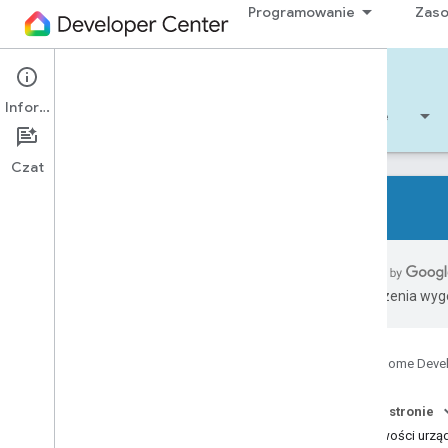
Programowanie
Zas
Cloud-to-cloud
Informacje
Rozpocznij
Informacje
Programowanie
Czat
Wszystkie typy urządzeń
Wszystkie cechy urządzenia
Tłumaczenia wyge
Referencje
Device types
Google Home Deve
Air conditioning unit
Air cooler
Na tej stronie
Air freshener
Możliwości urzą