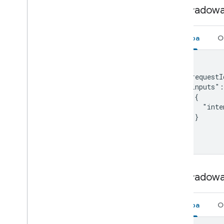
Set-top box
Przykładow
Shower
Shutter
Smoke detector
Prośba
O
Speaker
Soundbar
{

Sous vide
  "requestI
Sprinkler
  "inputs":
    {

Stand mixer
      "inte
Streaming box
    }

Streaming soundbar
  ]

Streaming stick
}
Switch
Television
Thermostat
Przykładow
Vacuum
Valve
Prośba
O
Washer
Water heater