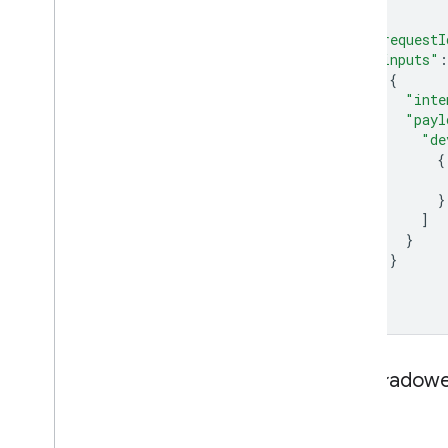
Water purifier
{
Water softener
"requestI
Window
"inputs"
:
{
Yogurt maker
"inte
Device traits
"payl
Home Graph REST API
"de
Home Graph RPC API
{
Intents
}
Local Home SDK
]
}
}
]
}
Przykładow
On
Off