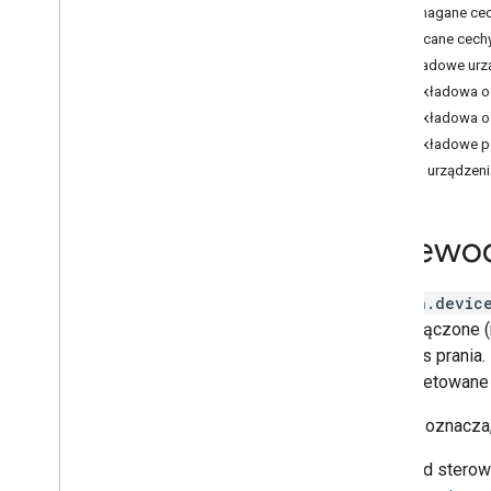
Air purifier
Wymagane ce
Audio-Video Receiver
Zalecane cech
Awning
Przykładowe urzą
Bathtub
Przykładowa 
Bed
Przykładowa 
Blanket
Przykładowe p
Blinds
BŁĘDY urządzeni
Blender
Boiler
Przewod
Camera
Carbon monoxide detector
Charger
action.devic
Closet
czy wyłączone (n
Coffee maker
podczas prania. 
Cooktop
i interpretowane
Curtain
Dehumidifier
Ten typ oznacza,
Dehydrator
Przykład sterow
Dishwasher