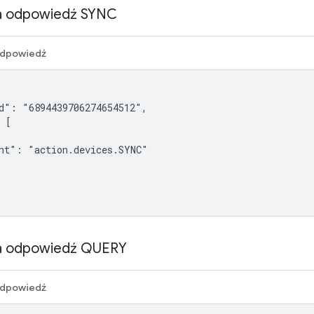
a odpowiedź SYNC
dpowiedź
d": "6894439706274654512",

 [

nt": "action.devices.SYNC"

a odpowiedź QUERY
dpowiedź