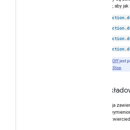
Media remote
atrybuty, aby jak
Microwave
action.d
Mop
Mower
action.d
Multicooker
action.d
Network
Outlet
action.d
Oven
Pergola
Uwaga:
OnOff
jest 
Pet Feeder
razie użyj
StartStop
.
Pressure cooker
Pump
Przykładow
Radiator
Refrigerator
Router
Ta sekcja zawie
Scene
i cech wymienio
Sensor
aby odzwierciedl
Security system