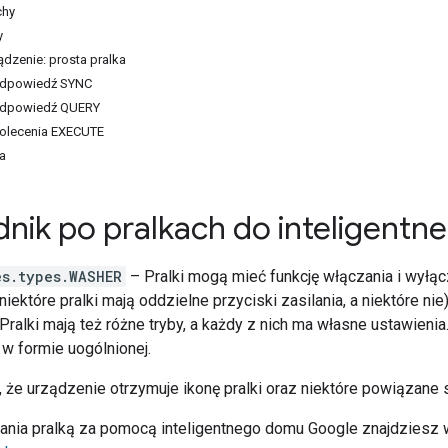
chy
y
dzenie: prosta pralka
odpowiedź SYNC
odpowiedź QUERY
olecenia EXECUTE
a
nik po pralkach do inteligent
es.types.WASHER
– Pralki mogą mieć funkcję włączania i wyłąc
iektóre pralki mają oddzielne przyciski zasilania, a niektóre n
Pralki mają też różne tryby, a każdy z nich ma własne ustawienia
 w formie uogólnionej.
 że urządzenie otrzymuje ikonę pralki oraz niektóre powiązane s
ania pralką za pomocą inteligentnego domu Google znajdziesz