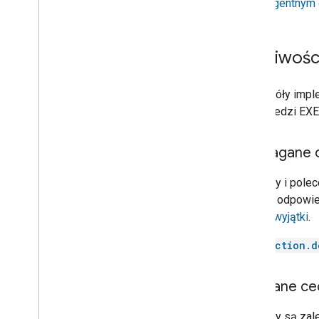
w inteligentnym
Door
Doorbell
Drawer
Możliwośc
Dryer
Fan
Faucet
Szczegóły implem
Fireplace
odpowiedzi EXE
Freezer
Fryer
Wymagane 
Game console
Garage door
Te cechy i pole
Gate
cech, w odpowi
Grill
Błędy i wyjątki
.
Heater
action.d
Hood
Humidifier
Kettle
Zalecane ce
Light
Lock
Te cechy są zal