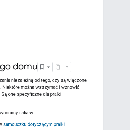
nego domu
zania niezależną od tego, czy są włączone
ie). Niektóre można wstrzymać i wznowić
. Są one specyficzne dla pralki
ynonimy i aliasy.
 w
samouczku dotyczącym pralki