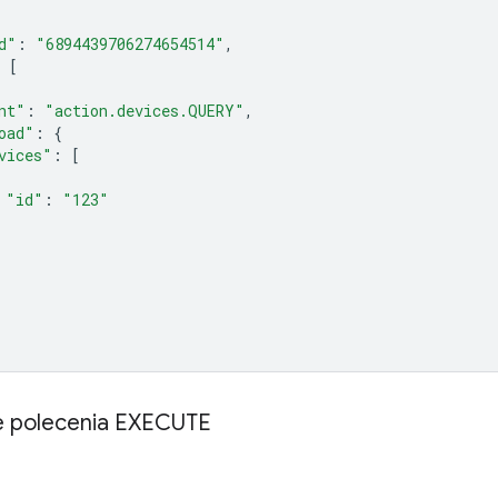
d"
:
"6894439706274654514"
,
[
nt"
:
"action.devices.QUERY"
,
oad"
:
{
vices"
:
[
"id"
:
"123"
e polecenia EXECUTE