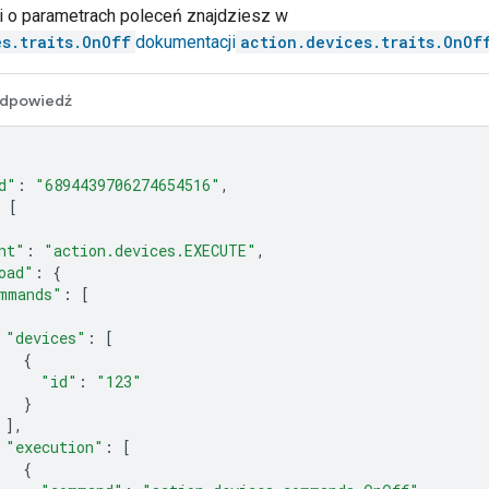
ji o parametrach poleceń znajdziesz w
es.traits.OnOff
dokumentacji
action.devices.traits.OnOf
dpowiedź
d"
:
"6894439706274654516"
,
[
nt"
:
"action.devices.EXECUTE"
,
oad"
:
{
mmands"
:
[
"devices"
:
[
{
"id"
:
"123"
}
],
"execution"
:
[
{