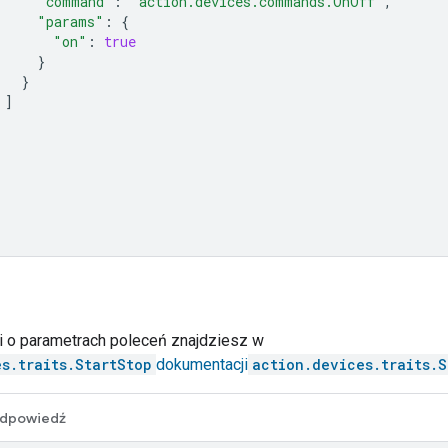
"command"
:
"action.devices.commands.OnOff"
,
"params"
:
{
"on"
:
true
}
}
]
ji o parametrach poleceń znajdziesz w
s.traits.StartStop
dokumentacji
action.devices.traits.S
dpowiedź