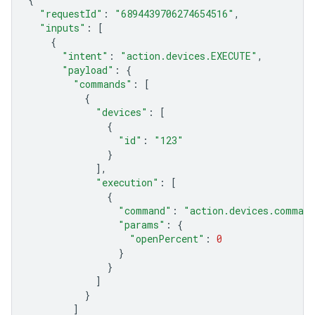
"requestId"
:
"6894439706274654516"
,
"inputs"
:
[
{
"intent"
:
"action.devices.EXECUTE"
,
"payload"
:
{
"commands"
:
[
{
"devices"
:
[
{
"id"
:
"123"
}
],
"execution"
:
[
{
"command"
:
"action.devices.comman
"params"
:
{
"openPercent"
:
0
}
}
]
}
]