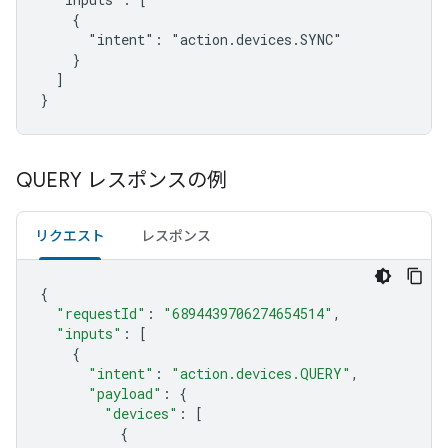
    {

      "intent": "action.devices.SYNC"

    }

  ]

}
QUERY レスポンスの例
リクエスト
レスポンス
{
"requestId"
:
"6894439706274654514"
,
"inputs"
:
[
{
"intent"
:
"action.devices.QUERY"
,
"payload"
:
{
"devices"
:
[
{