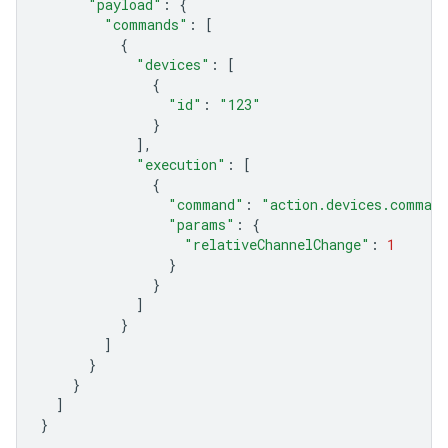
"payload"
:
{
"commands"
:
[
{
"devices"
:
[
{
"id"
:
"123"
}
],
"execution"
:
[
{
"command"
:
"action.devices.command
"params"
:
{
"relativeChannelChange"
:
1
}
}
]
}
]
}
}
]
}