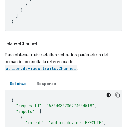
}
}
]
}
relative
Channel
Para obtener más detalles sobre los parámetros del
comando, consulta la referencia de
action.devices.traits.Channel
.
Solicitud
Response
{
"requestId"
:
"6894439706274654518"
,
"inputs"
:
[
{
"intent"
:
"action.devices.EXECUTE"
,