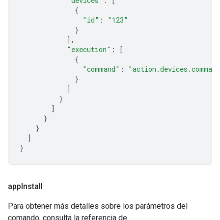
"devices"
:
[
{
"id"
:
"123"
}
],
"execution"
:
[
{
"command"
:
"action.devices.command
}
]
}
]
}
}
]
}
app
Install
Para obtener más detalles sobre los parámetros del
comando, consulta la referencia de