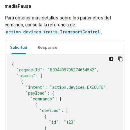
media
Pause
Para obtener más detalles sobre los parámetros del
comando, consulta la referencia de
action.devices.traits.TransportControl
.
Solicitud
Response
{
"requestId"
:
"6894439706274654542"
,
"inputs"
:
[
{
"intent"
:
"action.devices.EXECUTE"
,
"payload"
:
{
"commands"
:
[
{
"devices"
:
[
{
"id"
:
"123"
}