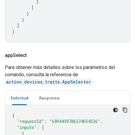
}
]
}
}
]
}
app
Select
Para obtener más detalles sobre los parámetros del
comando, consulta la referencia de
action.devices.traits.AppSelector
.
Solicitud
Response
{
"requestId"
:
"6894439706274654526"
,
"inputs"
:
[
{