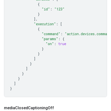
{
"id"
:
"123"
}
],
"execution"
:
[
{
"command"
:
"action.devices.comman
"params"
:
{
"on"
:
true
}
}
]
}
]
}
}
]
}
media
Closed
Captioning
Off