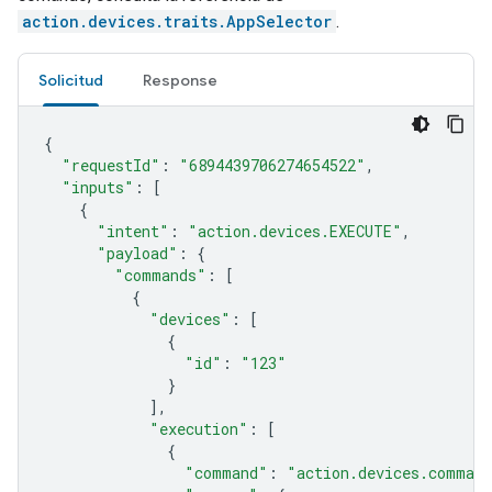
action.devices.traits.AppSelector
.
Solicitud
Response
{
"requestId"
:
"6894439706274654522"
,
"inputs"
:
[
{
"intent"
:
"action.devices.EXECUTE"
,
"payload"
:
{
"commands"
:
[
{
"devices"
:
[
{
"id"
:
"123"
}
],
"execution"
:
[
{
"command"
:
"action.devices.command