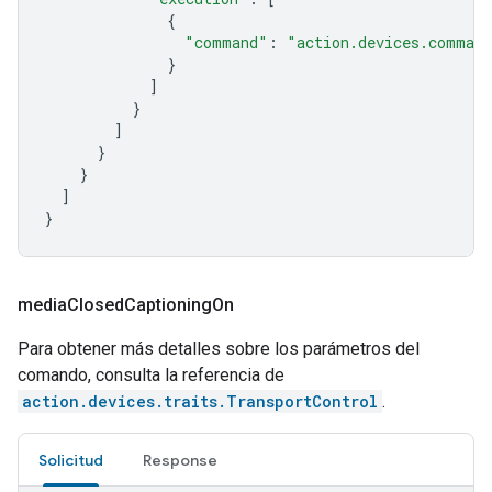
{
"command"
:
"action.devices.command
}
]
}
]
}
}
]
}
media
Closed
Captioning
On
Para obtener más detalles sobre los parámetros del
comando, consulta la referencia de
action.devices.traits.TransportControl
.
Solicitud
Response