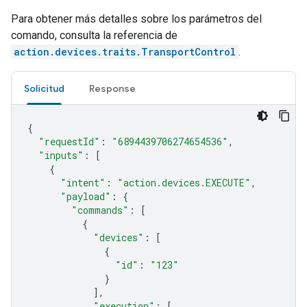
Para obtener más detalles sobre los parámetros del
comando, consulta la referencia de
action.devices.traits.TransportControl
.
Solicitud
Response
{
"requestId"
:
"6894439706274654536"
,
"inputs"
:
[
{
"intent"
:
"action.devices.EXECUTE"
,
"payload"
:
{
"commands"
:
[
{
"devices"
:
[
{
"id"
:
"123"
}
],
"execution"
:
[