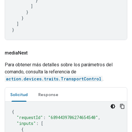
}
]
}
}
]
}
media
Next
Para obtener más detalles sobre los parámetros del
comando, consulta la referencia de
action.devices.traits.TransportControl
.
Solicitud
Response
{
"requestId"
:
"6894439706274654540"
,
"inputs"
:
[
{