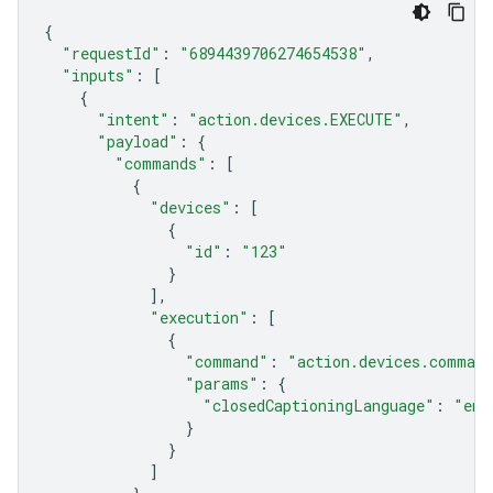
{
"requestId"
:
"6894439706274654538"
,
"inputs"
:
[
{
"intent"
:
"action.devices.EXECUTE"
,
"payload"
:
{
"commands"
:
[
{
"devices"
:
[
{
"id"
:
"123"
}
],
"execution"
:
[
{
"command"
:
"action.devices.command
"params"
:
{
"closedCaptioningLanguage"
:
"en"
}
}
]