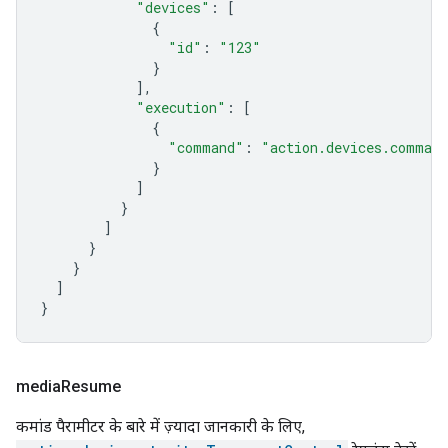
"devices"
:
[
{
"id"
:
"123"
}
],
"execution"
:
[
{
"command"
:
"action.devices.comman
}
]
}
]
}
}
]
}
media
Resume
कमांड पैरामीटर के बारे में ज़्यादा जानकारी के लिए,