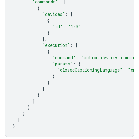
"commands"
:
[
{
"devices"
:
[
{
"id"
:
"123"
}
],
"execution"
:
[
{
"command"
:
"action.devices.command
"params"
:
{
"closedCaptioningLanguage"
:
"en"
}
}
]
}
]
}
}
]
}