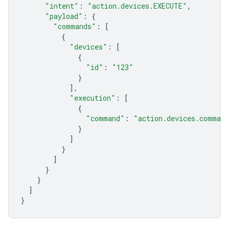
"intent"
:
"action.devices.EXECUTE"
,
"payload"
:
{
"commands"
:
[
{
"devices"
:
[
{
"id"
:
"123"
}
],
"execution"
:
[
{
"command"
:
"action.devices.comman
}
]
}
]
}
}
]
}