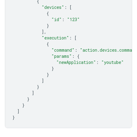
{
"devices"
:
[
{
"id"
:
"123"
}
],
"execution"
:
[
{
"command"
:
"action.devices.command
"params"
:
{
"newApplication"
:
"youtube"
}
}
]
}
]
}
}
]
}