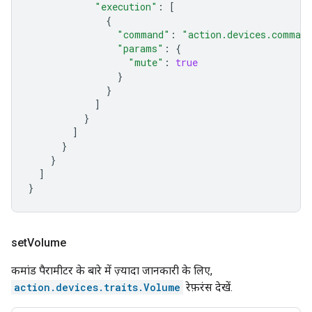
"execution"
:
[
{
"command"
:
"action.devices.comman
"params"
:
{
"mute"
:
true
}
}
]
}
]
}
}
]
}
set
Volume
कमांड पैरामीटर के बारे में ज़्यादा जानकारी के लिए,
action.devices.traits.Volume
रेफ़रंस देखें.