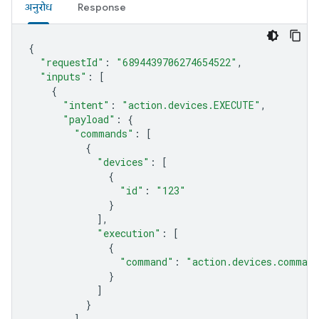
अनुरोध
Response
{
"requestId"
:
"6894439706274654522"
,
"inputs"
:
[
{
"intent"
:
"action.devices.EXECUTE"
,
"payload"
:
{
"commands"
:
[
{
"devices"
:
[
{
"id"
:
"123"
}
],
"execution"
:
[
{
"command"
:
"action.devices.command
}
]
}
]