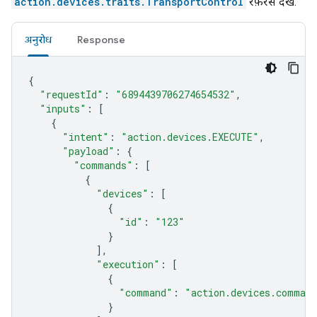
action.devices.traits.TransportControl
रेफ़रंस देखें.
अनुरोध
Response
{
"requestId"
:
"6894439706274654532"
,
"inputs"
:
[
{
"intent"
:
"action.devices.EXECUTE"
,
"payload"
:
{
"commands"
:
[
{
"devices"
:
[
{
"id"
:
"123"
}
],
"execution"
:
[
{
"command"
:
"action.devices.comman
}