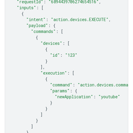
"requestId"
:
"6894439706274654516"
,
"inputs"
:
[
{
"intent"
:
"action.devices.EXECUTE"
,
"payload"
:
{
"commands"
:
[
{
"devices"
:
[
{
"id"
:
"123"
}
],
"execution"
:
[
{
"command"
:
"action.devices.command
"params"
:
{
"newApplication"
:
"youtube"
}
}
]
}
]
}