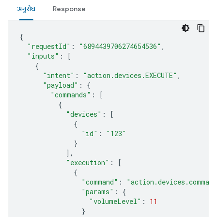
अनुरोध
Response
{
"requestId"
:
"6894439706274654536"
,
"inputs"
:
[
{
"intent"
:
"action.devices.EXECUTE"
,
"payload"
:
{
"commands"
:
[
{
"devices"
:
[
{
"id"
:
"123"
}
],
"execution"
:
[
{
"command"
:
"action.devices.comman
"params"
:
{
"volumeLevel"
:
11
}