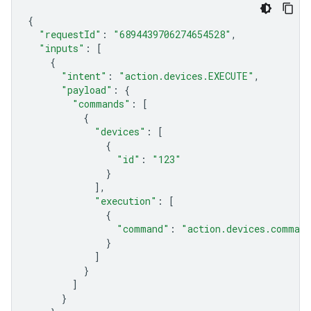
{
"requestId"
:
"6894439706274654528"
,
"inputs"
:
[
{
"intent"
:
"action.devices.EXECUTE"
,
"payload"
:
{
"commands"
:
[
{
"devices"
:
[
{
"id"
:
"123"
}
],
"execution"
:
[
{
"command"
:
"action.devices.comman
}
]
}
]
}