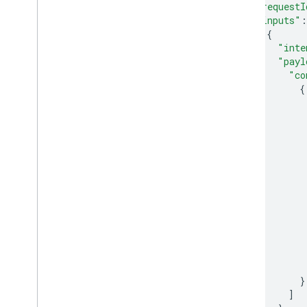
"requestI
"inputs"
:
{
"inte
"payl
"co
{
}
]