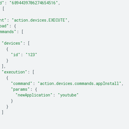
d"
:
"6894439706274654516"
,
[
nt"
:
"action.devices.EXECUTE"
,
oad"
:
{
mmands"
:
[
"devices"
:
[
{
"id"
:
"123"
}
],
"execution"
:
[
{
"command"
:
"action.devices.commands.appInstall"
,
"params"
:
{
"newApplication"
:
"youtube"
}
}
]