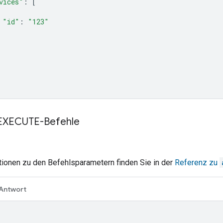
vices"
:
[
"id"
:
"123"
r EXECUTE-Befehle
tionen zu den Befehlsparametern finden Sie in der
Referenz zu
Antwort