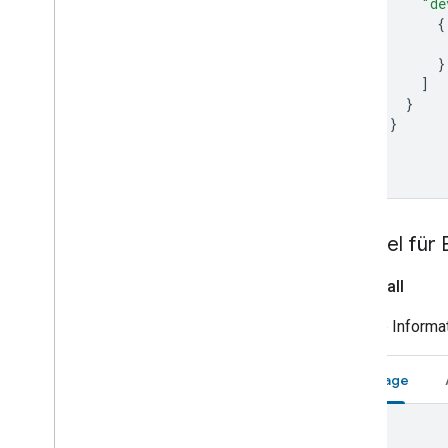
"de
Water purifier
{
Water softener
Window
}
Yogurt maker
]
}
Device traits
}
Home Graph REST API
]
Home Graph RPC API
}
Intents
Local Home SDK
Beispiel fü
app
Install
Weitere Informa
Anfrage
{