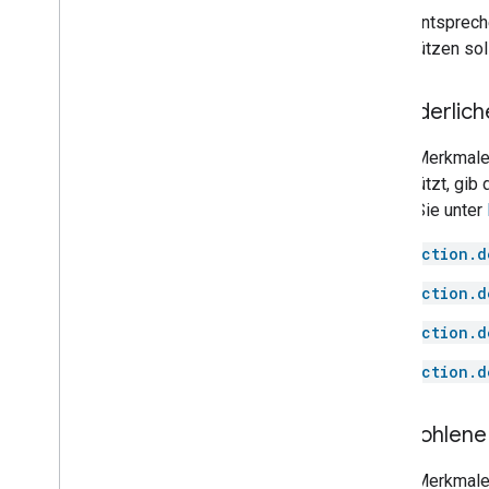
Door
In der entsprech
Doorbell
unterstützen so
Drawer
Dryer
Erforderlic
Fan
Faucet
Diese Merkmale u
Fireplace
unterstützt, gib
Freezer
finden Sie unter
Fryer
Game console
action.d
Garage door
action.d
Gate
Grill
action.d
Heater
action.d
Hood
Humidifier
Kettle
Empfohlene 
Light
Diese Merkmale w
Lock