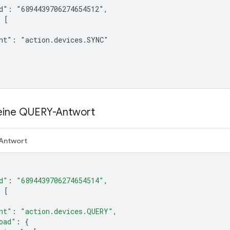
d": "6894439706274654512",

 [

nt": "action.devices.SYNC"

r eine QUERY-Antwort
Antwort
d"
:
"6894439706274654514"
,
[
nt"
:
"action.devices.QUERY"
,
oad"
:
{