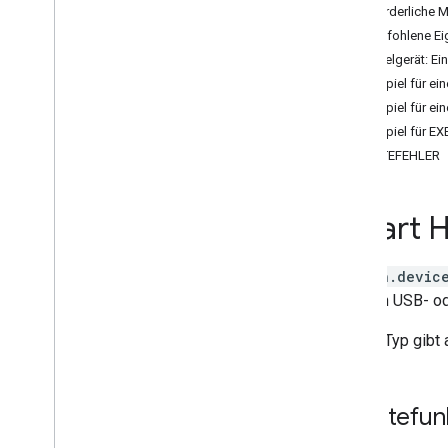
Air purifier
Erforderliche 
Audio-Video Receiver
Empfohlene Ei
Awning
Beispielgerät: Ei
Bathtub
Beispiel für e
Bed
Beispiel für e
Blanket
Beispiel für E
Blinds
GERÄTEFEHLER
Blender
Boiler
Smart H
Camera
Carbon monoxide detector
Charger
action.devic
Closet
über ein USB- o
Coffee maker
Cooktop
Dieser Typ gibt
Curtain
Dehumidifier
Dehydrator
Gerätefun
Dishwasher