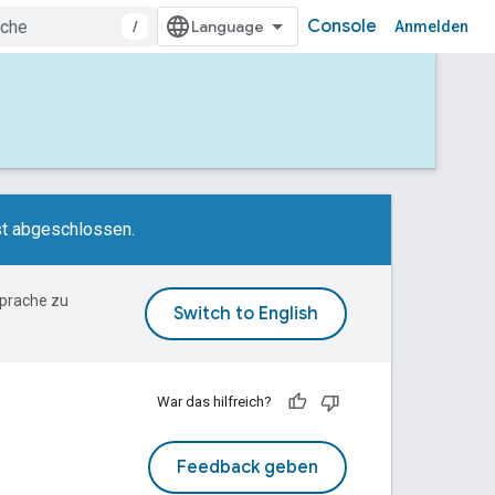
Console
/
Anmelden
st abgeschlossen.
Sprache zu
War das hilfreich?
Feedback geben