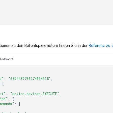
tionen zu den Befehlsparametern finden Sie in der
Referenz zu
Antwort
d"
:
"6894439706274654518"
,
[
nt"
:
"action.devices.EXECUTE"
,
oad"
:
{
mmands"
:
[