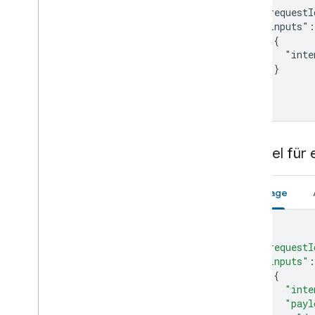
Set-top box
  "requestI
Shower
  "inputs":
Shutter
    {

Smoke detector
      "inte
    }

Speaker
  ]

Soundbar
}
Sous vide
Sprinkler
Stand mixer
Beispiel fü
Streaming box
Streaming soundbar
Streaming stick
Anfrage
Switch
Television
{
Thermostat
"requestI
Vacuum
"inputs"
:
Valve
{
Washer
"inte
"payl
Water heater