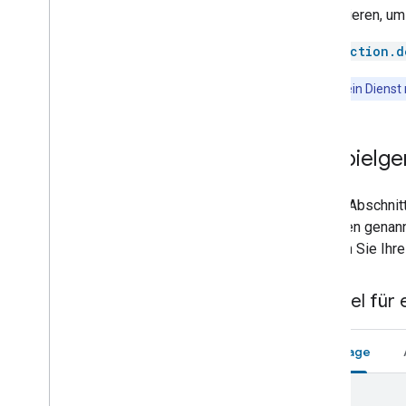
kombinieren, um 
Media remote
Microwave
action.d
Mop
Mower
Hinweis
:Dein Diens
Multicooker
Network
Outlet
Beispielge
Oven
Pergola
Dieser Abschnitt
Pet Feeder
den oben genannt
Pressure cooker
müssen Sie Ihre
Pump
Radiator
Beispiel für
Refrigerator
Router
Scene
Anfrage
Sensor
Security system
{
