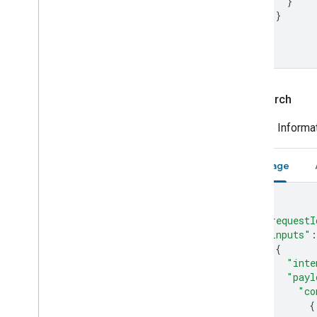
}
}
]
}
app
Search
Weitere Informa
Anfrage
{
"requestI
"inputs"
:
{
"inte
"payl
"co
{