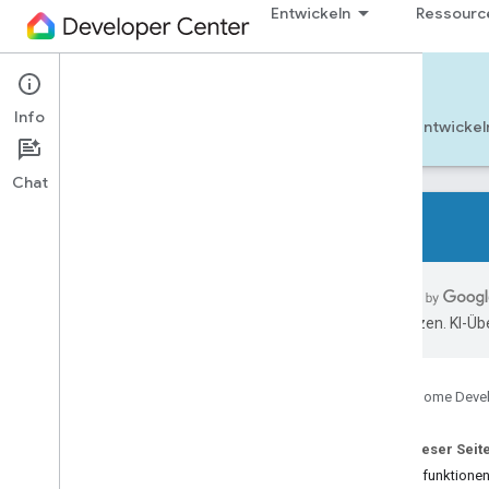
Entwickeln
Ressourc
Cloud-to-cloud
Info
Jetzt starten
Weitere Informationen
Entwickel
Chat
Alle Gerätetypen
Alle Gerätemerkmale
übersetzen. KI-Üb
Verweise
Device types
Google Home Deve
Air conditioning unit
Air cooler
Auf dieser Seit
Air freshener
Gerätefunktione