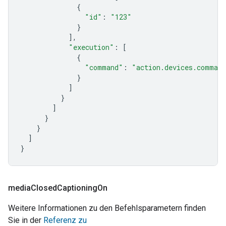
{
"id"
:
"123"
}
],
"execution"
:
[
{
"command"
:
"action.devices.command
}
]
}
]
}
}
]
}
media
Closed
Captioning
On
Weitere Informationen zu den Befehlsparametern finden
Sie in der
Referenz zu