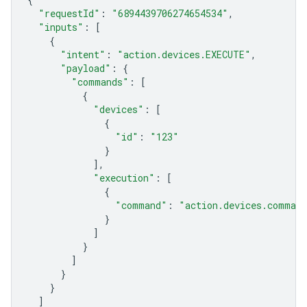
"requestId"
:
"6894439706274654534"
,
"inputs"
:
[
{
"intent"
:
"action.devices.EXECUTE"
,
"payload"
:
{
"commands"
:
[
{
"devices"
:
[
{
"id"
:
"123"
}
],
"execution"
:
[
{
"command"
:
"action.devices.comman
}
]
}
]
}
}
]