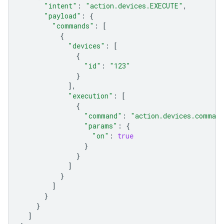
"intent"
:
"action.devices.EXECUTE"
,
"payload"
:
{
"commands"
:
[
{
"devices"
:
[
{
"id"
:
"123"
}
],
"execution"
:
[
{
"command"
:
"action.devices.comman
"params"
:
{
"on"
:
true
}
}
]
}
]
}
}
]