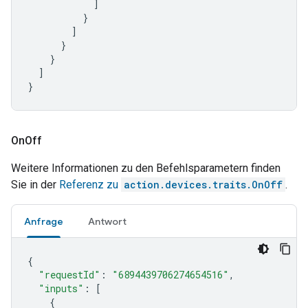
]
}
]
}
}
]
}
On
Off
Weitere Informationen zu den Befehlsparametern finden
Sie in der
Referenz zu
action.devices.traits.OnOff
.
Anfrage
Antwort
{
"requestId"
:
"6894439706274654516"
,
"inputs"
:
[
{