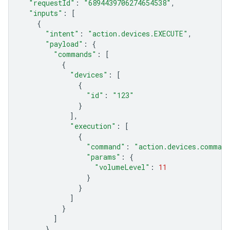
"requestId"
:
"6894439706274654538"
,
"inputs"
:
[
{
"intent"
:
"action.devices.EXECUTE"
,
"payload"
:
{
"commands"
:
[
{
"devices"
:
[
{
"id"
:
"123"
}
],
"execution"
:
[
{
"command"
:
"action.devices.comman
"params"
:
{
"volumeLevel"
:
11
}
}
]
}
]
}