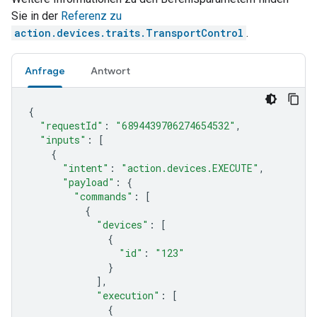
Sie in der
Referenz zu
action.devices.traits.TransportControl
.
Anfrage
Antwort
{
"requestId"
:
"6894439706274654532"
,
"inputs"
:
[
{
"intent"
:
"action.devices.EXECUTE"
,
"payload"
:
{
"commands"
:
[
{
"devices"
:
[
{
"id"
:
"123"
}
],
"execution"
:
[
{