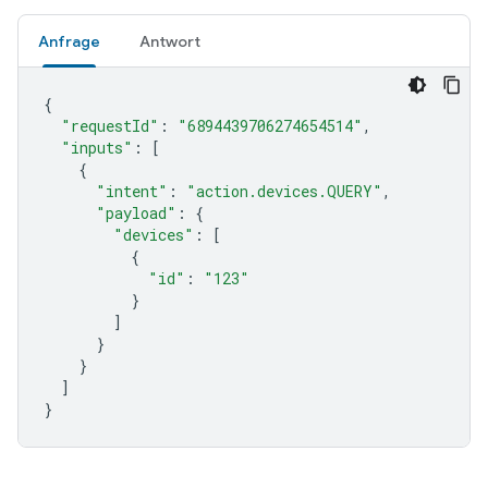
Anfrage
Antwort
{
"requestId"
:
"6894439706274654514"
,
"inputs"
:
[
{
"intent"
:
"action.devices.QUERY"
,
"payload"
:
{
"devices"
:
[
{
"id"
:
"123"
}
]
}
}
]
}