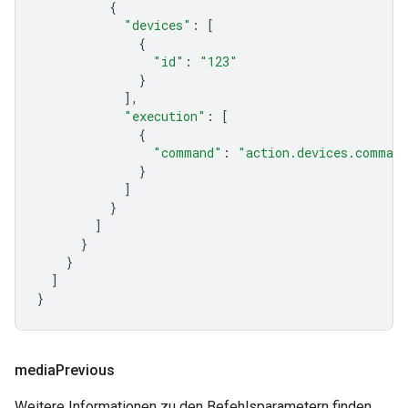
{
"devices"
:
[
{
"id"
:
"123"
}
],
"execution"
:
[
{
"command"
:
"action.devices.comman
}
]
}
]
}
}
]
}
media
Previous
Weitere Informationen zu den Befehlsparametern finden