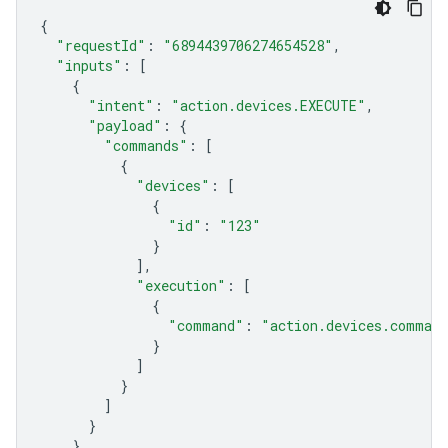
{
"requestId"
:
"6894439706274654528"
,
"inputs"
:
[
{
"intent"
:
"action.devices.EXECUTE"
,
"payload"
:
{
"commands"
:
[
{
"devices"
:
[
{
"id"
:
"123"
}
],
"execution"
:
[
{
"command"
:
"action.devices.comman
}
]
}
]
}
}