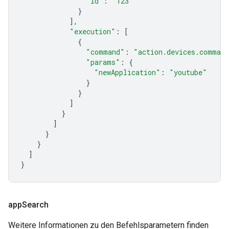
"id"
:
"123"
}
],
"execution"
:
[
{
"command"
:
"action.devices.command
"params"
:
{
"newApplication"
:
"youtube"
}
}
]
}
]
}
}
]
}
app
Search
Weitere Informationen zu den Befehlsparametern finden