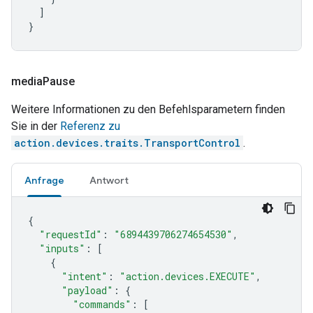
]
}
media
Pause
Weitere Informationen zu den Befehlsparametern finden
Sie in der
Referenz zu
action.devices.traits.TransportControl
.
Anfrage
Antwort
{
"requestId"
:
"6894439706274654530"
,
"inputs"
:
[
{
"intent"
:
"action.devices.EXECUTE"
,
"payload"
:
{
"commands"
:
[