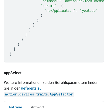
"command"
:
"action.devices.command
"params"
:
{
"newApplication"
:
"youtube"
}
}
]
}
]
}
}
]
}
app
Select
Weitere Informationen zu den Befehlsparametern finden
Sie in der
Referenz zu
action.devices.traits.AppSelector
.
Anfrage
Antwort