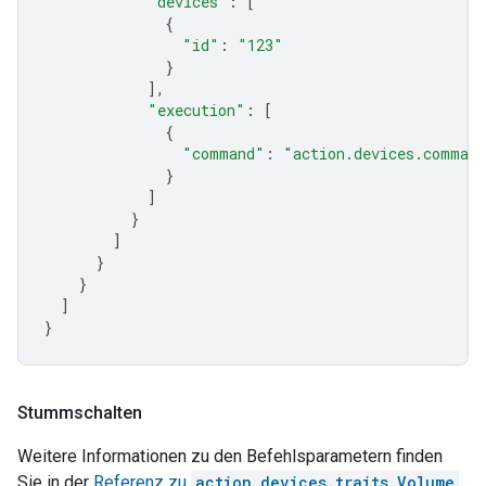
"devices"
:
[
{
"id"
:
"123"
}
],
"execution"
:
[
{
"command"
:
"action.devices.comman
}
]
}
]
}
}
]
}
Stummschalten
Weitere Informationen zu den Befehlsparametern finden
Sie in der
Referenz zu
action.devices.traits.Volume
.