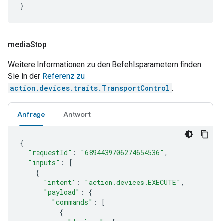
}
media
Stop
Weitere Informationen zu den Befehlsparametern finden
Sie in der
Referenz zu
action.devices.traits.TransportControl
.
Anfrage
Antwort
{
"requestId"
:
"6894439706274654536"
,
"inputs"
:
[
{
"intent"
:
"action.devices.EXECUTE"
,
"payload"
:
{
"commands"
:
[
{