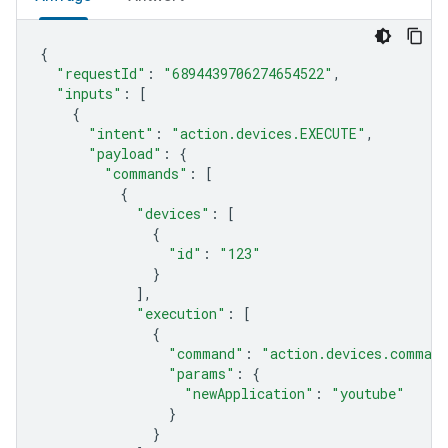
{
"requestId"
:
"6894439706274654522"
,
"inputs"
:
[
{
"intent"
:
"action.devices.EXECUTE"
,
"payload"
:
{
"commands"
:
[
{
"devices"
:
[
{
"id"
:
"123"
}
],
"execution"
:
[
{
"command"
:
"action.devices.command
"params"
:
{
"newApplication"
:
"youtube"
}
}