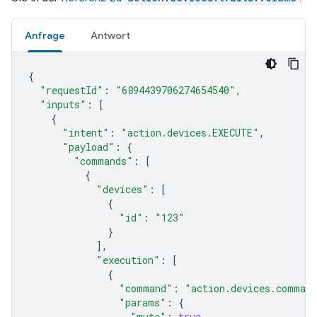
Anfrage
Antwort
{
"requestId"
:
"6894439706274654540"
,
"inputs"
:
[
{
"intent"
:
"action.devices.EXECUTE"
,
"payload"
:
{
"commands"
:
[
{
"devices"
:
[
{
"id"
:
"123"
}
],
"execution"
:
[
{
"command"
:
"action.devices.comman
"params"
:
{
"mute"
:
true