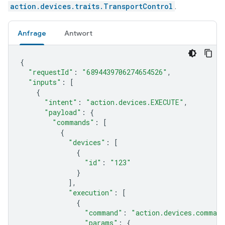
action.devices.traits.TransportControl
.
Anfrage
Antwort
{
"requestId"
:
"6894439706274654526"
,
"inputs"
:
[
{
"intent"
:
"action.devices.EXECUTE"
,
"payload"
:
{
"commands"
:
[
{
"devices"
:
[
{
"id"
:
"123"
}
],
"execution"
:
[
{
"command"
:
"action.devices.command
"params"
:
{