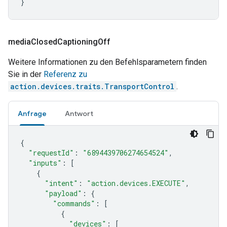
}
media
Closed
Captioning
Off
Weitere Informationen zu den Befehlsparametern finden
Sie in der
Referenz zu
action.devices.traits.TransportControl
.
Anfrage
Antwort
{
"requestId"
:
"6894439706274654524"
,
"inputs"
:
[
{
"intent"
:
"action.devices.EXECUTE"
,
"payload"
:
{
"commands"
:
[
{
"devices"
:
[