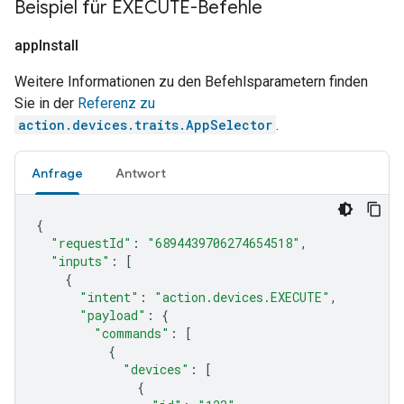
Beispiel für EXECUTE-Befehle
app
Install
Weitere Informationen zu den Befehlsparametern finden
Sie in der
Referenz zu
action.devices.traits.AppSelector
.
Anfrage
Antwort
{
"requestId"
:
"6894439706274654518"
,
"inputs"
:
[
{
"intent"
:
"action.devices.EXECUTE"
,
"payload"
:
{
"commands"
:
[
{
"devices"
:
[
{