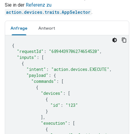
Sie in der
Referenz zu
action.devices.traits.AppSelector
.
Anfrage
Antwort
{
"requestId"
:
"6894439706274654520"
,
"inputs"
:
[
{
"intent"
:
"action.devices.EXECUTE"
,
"payload"
:
{
"commands"
:
[
{
"devices"
:
[
{
"id"
:
"123"
}
],
"execution"
:
[
{