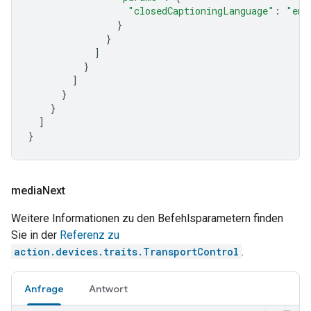
"closedCaptioningLanguage"
:
"en"
}
}
]
}
]
}
}
]
}
media
Next
Weitere Informationen zu den Befehlsparametern finden
Sie in der
Referenz zu
action.devices.traits.TransportControl
.
Anfrage
Antwort