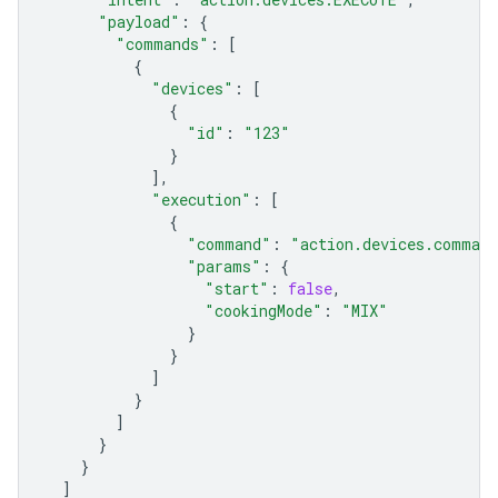
"payload"
:
{
"commands"
:
[
{
"devices"
:
[
{
"id"
:
"123"
}
],
"execution"
:
[
{
"command"
:
"action.devices.comman
"params"
:
{
"start"
:
false
,
"cookingMode"
:
"MIX"
}
}
]
}
]
}
}
]