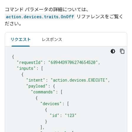
コマンド パラメータの詳細については、
action.devices.traits.OnOff
リファレンスをご覧く
ださい。
リクエスト
レスポンス
{
"requestId"
:
"6894439706274654520"
,
"inputs"
:
[
{
"intent"
:
"action.devices.EXECUTE"
,
"payload"
:
{
"commands"
:
[
{
"devices"
:
[
{
"id"
:
"123"
}
],