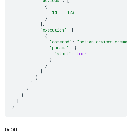
"devices"
:
[
{
"id"
:
"123"
}
],
"execution"
:
[
{
"command"
:
"action.devices.command
"params"
:
{
"start"
:
true
}
}
]
}
]
}
}
]
}
On
Off