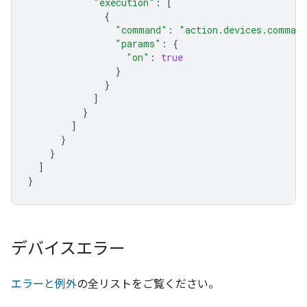
"execution"
:
[
{
"command"
:
"action.devices.comman
"params"
:
{
"on"
:
true
}
}
]
}
]
}
}
]
}
デバイスエラー
エラーと例外
の全リストをご覧ください。