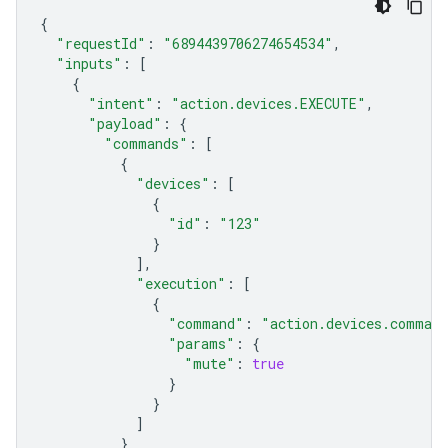
{
"requestId"
:
"6894439706274654534"
,
"inputs"
:
[
{
"intent"
:
"action.devices.EXECUTE"
,
"payload"
:
{
"commands"
:
[
{
"devices"
:
[
{
"id"
:
"123"
}
],
"execution"
:
[
{
"command"
:
"action.devices.comman
"params"
:
{
"mute"
:
true
}
}
]
}