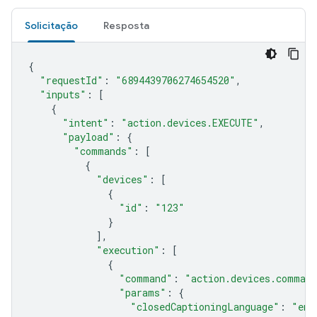
Solicitação
Resposta
{
"requestId"
:
"6894439706274654520"
,
"inputs"
:
[
{
"intent"
:
"action.devices.EXECUTE"
,
"payload"
:
{
"commands"
:
[
{
"devices"
:
[
{
"id"
:
"123"
}
],
"execution"
:
[
{
"command"
:
"action.devices.command
"params"
:
{
"closedCaptioningLanguage"
:
"en"