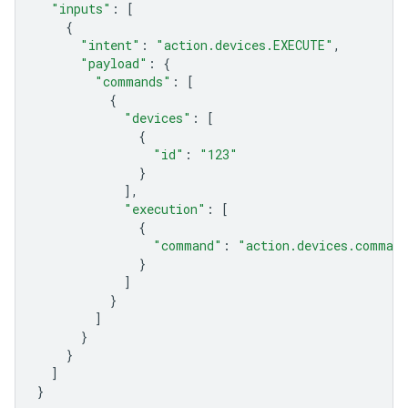
"inputs"
:
[
{
"intent"
:
"action.devices.EXECUTE"
,
"payload"
:
{
"commands"
:
[
{
"devices"
:
[
{
"id"
:
"123"
}
],
"execution"
:
[
{
"command"
:
"action.devices.comman
}
]
}
]
}
}
]
}