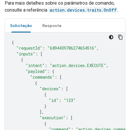
Para mais detalhes sobre os parâmetros de comando,
consulte a referência
action.devices.traits.OnOff
.
Solicitação
Resposta
{
"requestId"
:
"6894439706274654516"
,
"inputs"
:
[
{
"intent"
:
"action.devices.EXECUTE"
,
"payload"
:
{
"commands"
:
[
{
"devices"
:
[
{
"id"
:
"123"
}
],
"execution"
:
[
{
"command"
:
"action.devices.comman