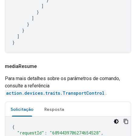
]
}
]
}
}
]
}
media
Resume
Para mais detalhes sobre os parâmetros de comando,
consulte a referência
action.devices.traits.TransportControl
.
Solicitação
Resposta
{
"requestId"
:
"6894439706274654528"
,