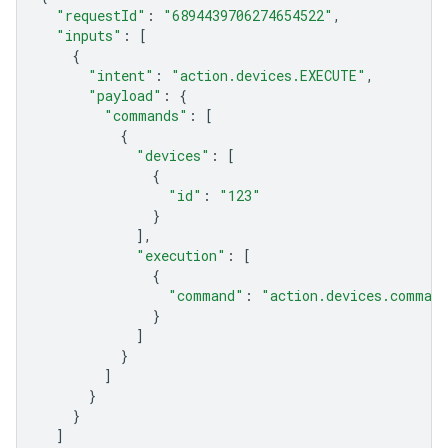
"requestId"
:
"6894439706274654522"
,
"inputs"
:
[
{
"intent"
:
"action.devices.EXECUTE"
,
"payload"
:
{
"commands"
:
[
{
"devices"
:
[
{
"id"
:
"123"
}
],
"execution"
:
[
{
"command"
:
"action.devices.comman
}
]
}
]
}
}
]