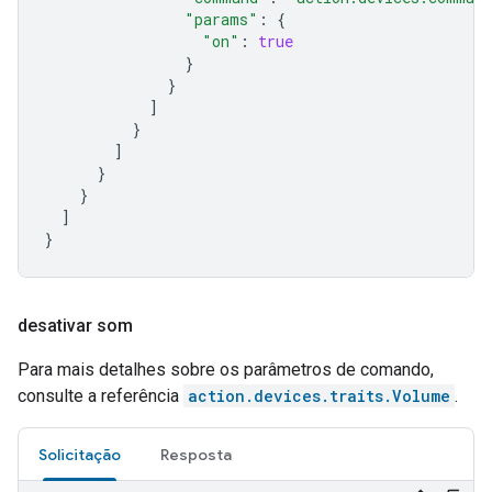
"params"
:
{
"on"
:
true
}
}
]
}
]
}
}
]
}
desativar som
Para mais detalhes sobre os parâmetros de comando,
consulte a referência
action.devices.traits.Volume
.
Solicitação
Resposta