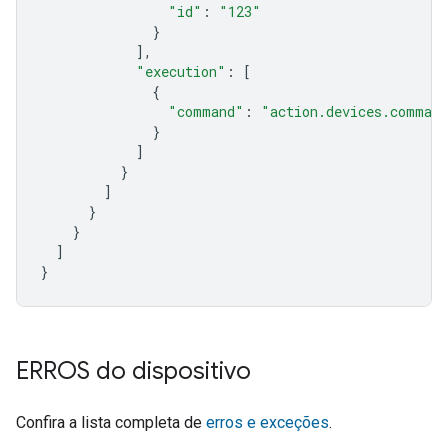
"id"
:
"123"
}
],
"execution"
:
[
{
"command"
:
"action.devices.comman
}
]
}
]
}
}
]
}
ERROS do dispositivo
Confira a lista completa de
erros e exceções
.