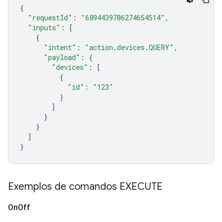
{
"requestId"
:
"6894439706274654514"
,
"inputs"
:
[
{
"intent"
:
"action.devices.QUERY"
,
"payload"
:
{
"devices"
:
[
{
"id"
:
"123"
}
]
}
}
]
}
Exemplos de comandos EXECUTE
On
Off