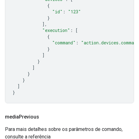
{
"id"
:
"123"
}
],
"execution"
:
[
{
"command"
:
"action.devices.comman
}
]
}
]
}
}
]
}
media
Previous
Para mais detalhes sobre os parâmetros de comando,
consulte a referência