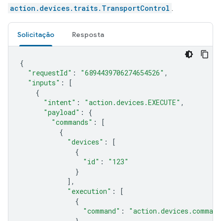
action.devices.traits.TransportControl
.
Solicitação
Resposta
{
"requestId"
:
"6894439706274654526"
,
"inputs"
:
[
{
"intent"
:
"action.devices.EXECUTE"
,
"payload"
:
{
"commands"
:
[
{
"devices"
:
[
{
"id"
:
"123"
}
],
"execution"
:
[
{
"command"
:
"action.devices.comman
}