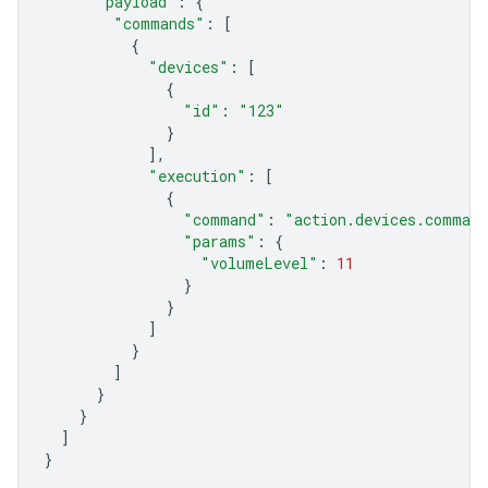
"payload"
:
{
"commands"
:
[
{
"devices"
:
[
{
"id"
:
"123"
}
],
"execution"
:
[
{
"command"
:
"action.devices.comman
"params"
:
{
"volumeLevel"
:
11
}
}
]
}
]
}
}
]
}