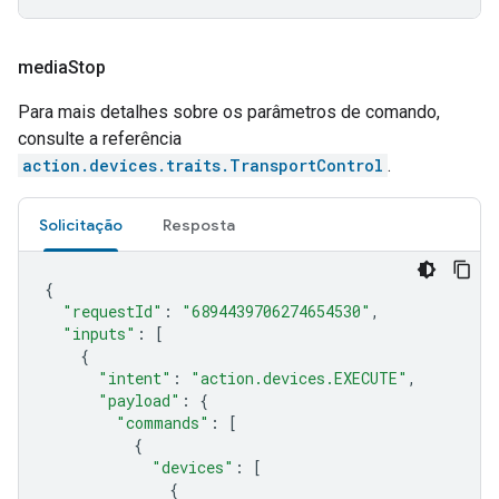
media
Stop
Para mais detalhes sobre os parâmetros de comando,
consulte a referência
action.devices.traits.TransportControl
.
Solicitação
Resposta
{
"requestId"
:
"6894439706274654530"
,
"inputs"
:
[
{
"intent"
:
"action.devices.EXECUTE"
,
"payload"
:
{
"commands"
:
[
{
"devices"
:
[
{