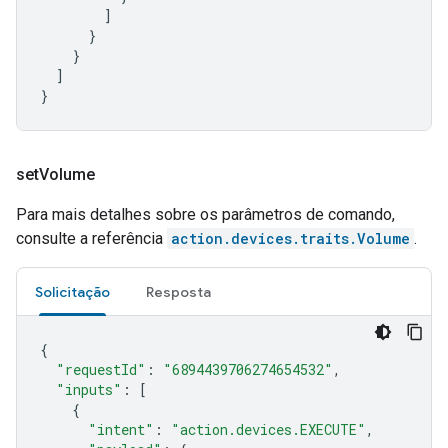
]
}
}
]
}
set
Volume
Para mais detalhes sobre os parâmetros de comando,
consulte a referência
action.devices.traits.Volume
.
Solicitação
Resposta
{
"requestId"
:
"6894439706274654532"
,
"inputs"
:
[
{
"intent"
:
"action.devices.EXECUTE"
,