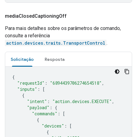
media
Closed
Captioning
Off
Para mais detalhes sobre os parâmetros de comando,
consulte a referência
action.devices.traits.TransportControl
.
Solicitação
Resposta
{
"requestId"
:
"6894439706274654518"
,
"inputs"
:
[
{
"intent"
:
"action.devices.EXECUTE"
,
"payload"
:
{
"commands"
:
[
{
"devices"
:
[
{