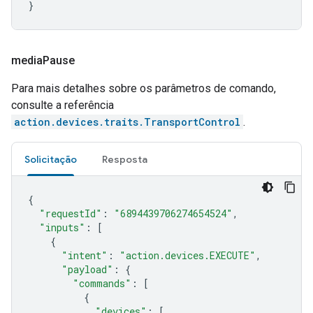
}
media
Pause
Para mais detalhes sobre os parâmetros de comando,
consulte a referência
action.devices.traits.TransportControl
.
Solicitação
Resposta
{
"requestId"
:
"6894439706274654524"
,
"inputs"
:
[
{
"intent"
:
"action.devices.EXECUTE"
,
"payload"
:
{
"commands"
:
[
{
"devices"
:
[