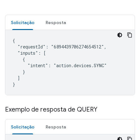
Solicitação
Resposta
{

  "requestId": "6894439706274654512",

  "inputs": [

    {

      "intent": "action.devices.SYNC"

    }

  ]

}
Exemplo de resposta de QUERY
Solicitação
Resposta