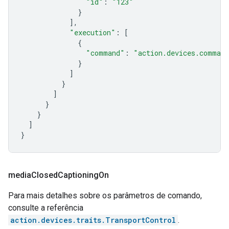
"id"
:
"123"
}
],
"execution"
:
[
{
"command"
:
"action.devices.command
}
]
}
]
}
}
]
}
media
Closed
Captioning
On
Para mais detalhes sobre os parâmetros de comando,
consulte a referência
action.devices.traits.TransportControl
.