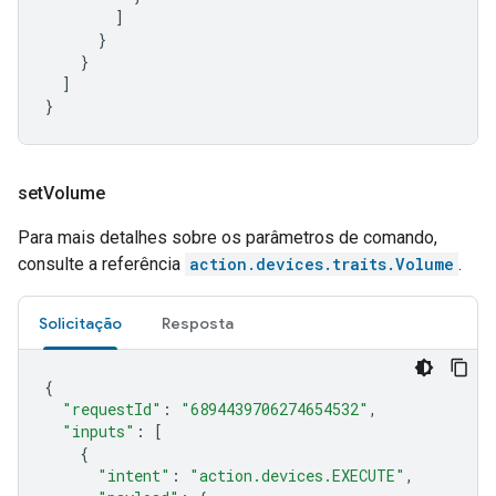
]
}
}
]
}
set
Volume
Para mais detalhes sobre os parâmetros de comando,
consulte a referência
action.devices.traits.Volume
.
Solicitação
Resposta
{
"requestId"
:
"6894439706274654532"
,
"inputs"
:
[
{
"intent"
:
"action.devices.EXECUTE"
,