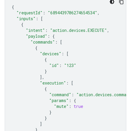
{
"requestId"
:
"6894439706274654534"
,
"inputs"
:
[
{
"intent"
:
"action.devices.EXECUTE"
,
"payload"
:
{
"commands"
:
[
{
"devices"
:
[
{
"id"
:
"123"
}
],
"execution"
:
[
{
"command"
:
"action.devices.comman
"params"
:
{
"mute"
:
true
}
}
]
}