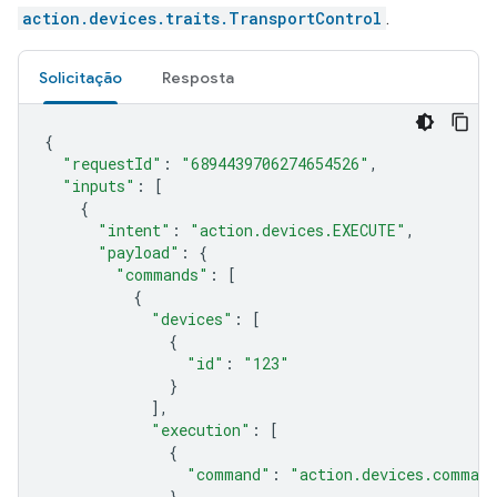
action.devices.traits.TransportControl
.
Solicitação
Resposta
{
"requestId"
:
"6894439706274654526"
,
"inputs"
:
[
{
"intent"
:
"action.devices.EXECUTE"
,
"payload"
:
{
"commands"
:
[
{
"devices"
:
[
{
"id"
:
"123"
}
],
"execution"
:
[
{
"command"
:
"action.devices.comman
}