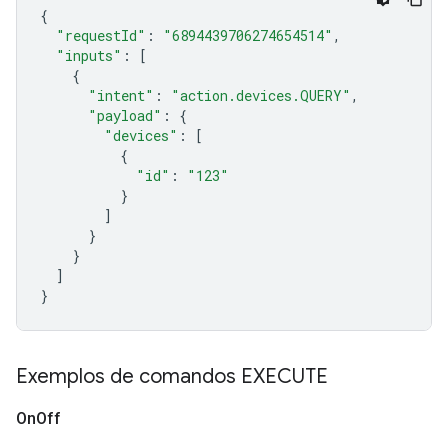
{
"requestId"
:
"6894439706274654514"
,
"inputs"
:
[
{
"intent"
:
"action.devices.QUERY"
,
"payload"
:
{
"devices"
:
[
{
"id"
:
"123"
}
]
}
}
]
}
Exemplos de comandos EXECUTE
On
Off