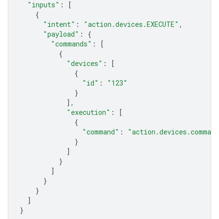
"inputs"
:
[
{
"intent"
:
"action.devices.EXECUTE"
,
"payload"
:
{
"commands"
:
[
{
"devices"
:
[
{
"id"
:
"123"
}
],
"execution"
:
[
{
"command"
:
"action.devices.comman
}
]
}
]
}
}
]
}