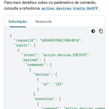
Para mais detalhes sobre os parâmetros de comando,
consulte a referência
action.devices.traits.OnOff
.
Solicitação
Resposta
{
"requestId"
:
"6894439706274654516"
,
"inputs"
:
[
{
"intent"
:
"action.devices.EXECUTE"
,
"payload"
:
{
"commands"
:
[
{
"devices"
:
[
{
"id"
:
"123"
}
],
"execution"
:
[
{
"command"
:
"action.devices.comman