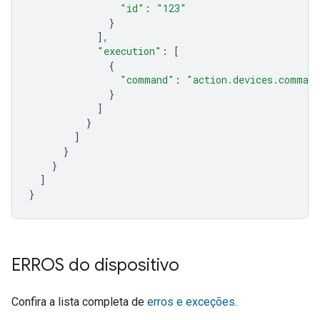
"id"
:
"123"
}
],
"execution"
:
[
{
"command"
:
"action.devices.comman
}
]
}
]
}
}
]
}
ERROS do dispositivo
Confira a lista completa de
erros e exceções
.