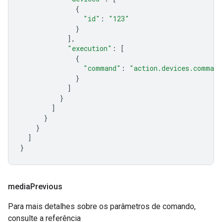
{
"id"
:
"123"
}
],
"execution"
:
[
{
"command"
:
"action.devices.comman
}
]
}
]
}
}
]
}
media
Previous
Para mais detalhes sobre os parâmetros de comando,
consulte a referência