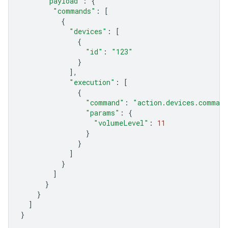
"payload"
:
{
"commands"
:
[
{
"devices"
:
[
{
"id"
:
"123"
}
],
"execution"
:
[
{
"command"
:
"action.devices.comman
"params"
:
{
"volumeLevel"
:
11
}
}
]
}
]
}
}
]
}