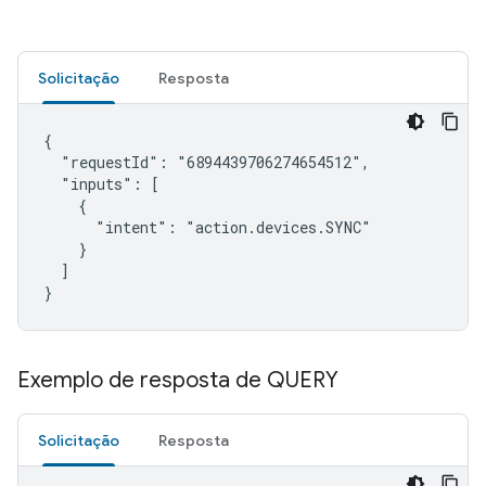
Solicitação
Resposta
{

  "requestId": "6894439706274654512",

  "inputs": [

    {

      "intent": "action.devices.SYNC"

    }

  ]

}
Exemplo de resposta de QUERY
Solicitação
Resposta