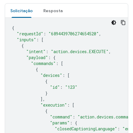
Solicitação
Resposta
{
"requestId"
:
"6894439706274654520"
,
"inputs"
:
[
{
"intent"
:
"action.devices.EXECUTE"
,
"payload"
:
{
"commands"
:
[
{
"devices"
:
[
{
"id"
:
"123"
}
],
"execution"
:
[
{
"command"
:
"action.devices.command
"params"
:
{
"closedCaptioningLanguage"
:
"en"