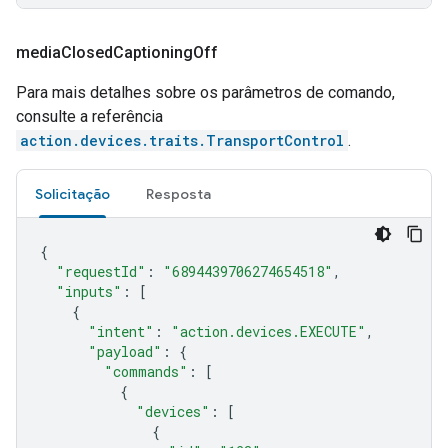
media
Closed
Captioning
Off
Para mais detalhes sobre os parâmetros de comando,
consulte a referência
action.devices.traits.TransportControl
.
Solicitação
Resposta
{
"requestId"
:
"6894439706274654518"
,
"inputs"
:
[
{
"intent"
:
"action.devices.EXECUTE"
,
"payload"
:
{
"commands"
:
[
{
"devices"
:
[
{