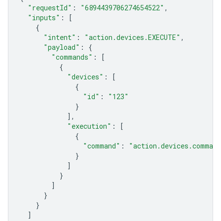
"requestId"
:
"6894439706274654522"
,
"inputs"
:
[
{
"intent"
:
"action.devices.EXECUTE"
,
"payload"
:
{
"commands"
:
[
{
"devices"
:
[
{
"id"
:
"123"
}
],
"execution"
:
[
{
"command"
:
"action.devices.comman
}
]
}
]
}
}
]