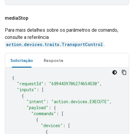
media
Stop
Para mais detalhes sobre os parâmetros de comando,
consulte a referência
action.devices.traits.TransportControl
.
Solicitação
Resposta
{
"requestId"
:
"6894439706274654530"
,
"inputs"
:
[
{
"intent"
:
"action.devices.EXECUTE"
,
"payload"
:
{
"commands"
:
[
{
"devices"
:
[
{