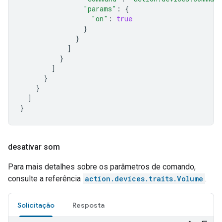
"params"
:
{
"on"
:
true
}
}
]
}
]
}
}
]
}
desativar som
Para mais detalhes sobre os parâmetros de comando,
consulte a referência
action.devices.traits.Volume
.
Solicitação
Resposta