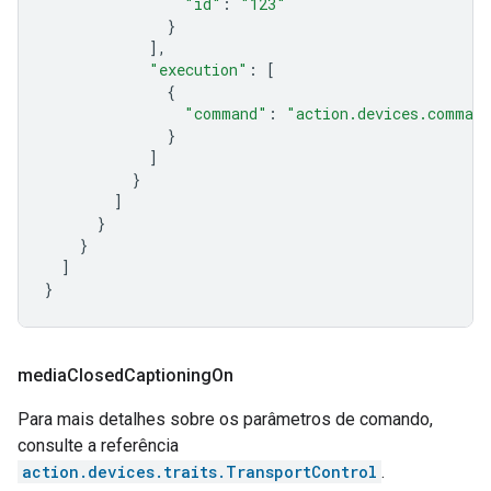
"id"
:
"123"
}
],
"execution"
:
[
{
"command"
:
"action.devices.command
}
]
}
]
}
}
]
}
media
Closed
Captioning
On
Para mais detalhes sobre os parâmetros de comando,
consulte a referência
action.devices.traits.TransportControl
.