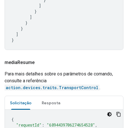
]
}
]
}
}
]
}
media
Resume
Para mais detalhes sobre os parâmetros de comando,
consulte a referência
action.devices.traits.TransportControl
.
Solicitação
Resposta
{
"requestId"
:
"6894439706274654528"
,