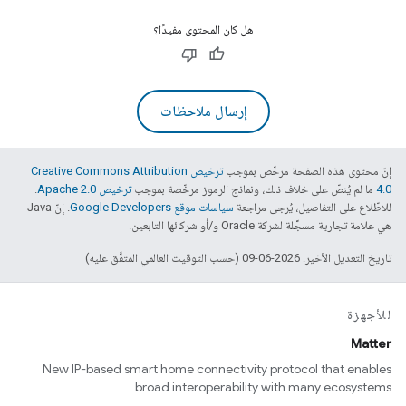
هل كان المحتوى مفيدًا؟
إرسال ملاحظات
إنّ محتوى هذه الصفحة مرخّص بموجب
ترخيص Creative Commons Attribution
4.0‏
ما لم يُنصّ على خلاف ذلك، ونماذج الرموز مرخّصة بموجب
ترخيص Apache 2.0‏
.
للاطّلاع على التفاصيل، يُرجى مراجعة
سياسات موقع Google Developers‏
. إنّ Java
هي علامة تجارية مسجَّلة لشركة Oracle و/أو شركائها التابعين.
تاريخ التعديل الأخير: 2026-06-09 (حسب التوقيت العالمي المتفَّق عليه)
للأجهزة
Matter
New IP-based smart home connectivity protocol that enables
broad interoperability with many ecosystems