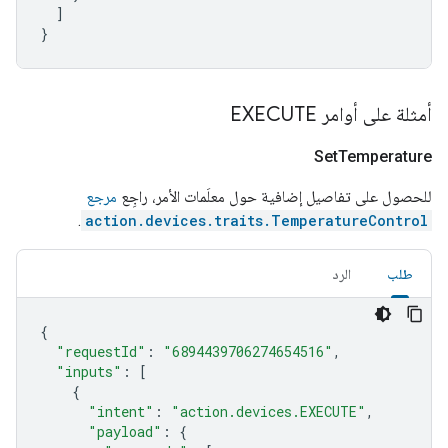
]
}
أمثلة على أوامر EXECUTE
Set
Temperature
للحصول على تفاصيل إضافية حول معلَمات الأمر، راجِع
مرجع
.
action.devices.traits.TemperatureControl
طلب
الرد
{
"requestId"
:
"6894439706274654516"
,
"inputs"
:
[
{
"intent"
:
"action.devices.EXECUTE"
,
"payload"
:
{