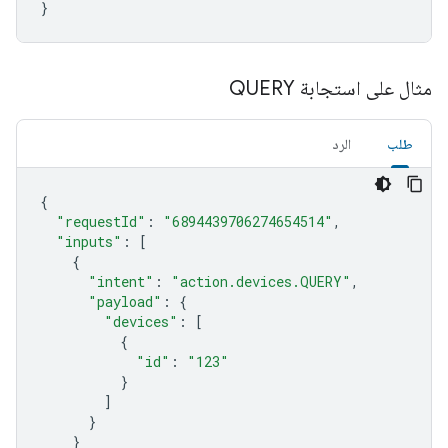
}
مثال على استجابة QUERY
طلب
الرد
{
"requestId"
:
"6894439706274654514"
,
"inputs"
:
[
{
"intent"
:
"action.devices.QUERY"
,
"payload"
:
{
"devices"
:
[
{
"id"
:
"123"
}
]
}
}