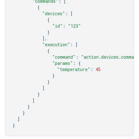
"commands"
:
[
{
"devices"
:
[
{
"id"
:
"123"
}
],
"execution"
:
[
{
"command"
:
"action.devices.comman
"params"
:
{
"temperature"
:
45
}
}
]
}
]
}
}
]
}