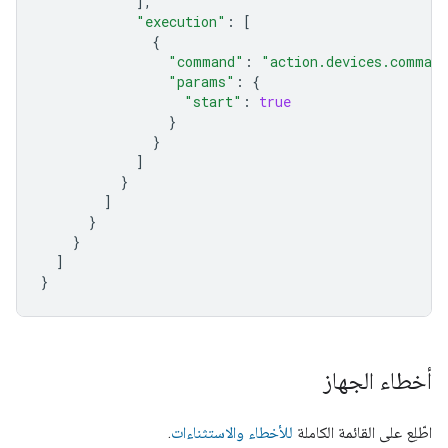
],
"execution"
:
[
{
"command"
:
"action.devices.command
"params"
:
{
"start"
:
true
}
}
]
}
]
}
}
]
}
أخطاء الجهاز
اطّلِع على القائمة الكاملة
للأخطاء والاستثناءات
.