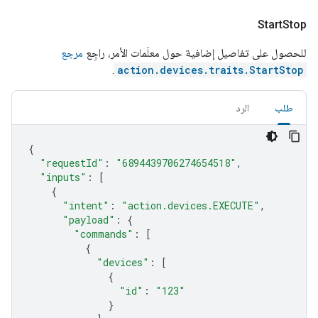
Start
Stop
للحصول على تفاصيل إضافية حول معلَمات الأمر، راجِع
مرجع
.
action.devices.traits.StartStop
طلب
الرد
{
"requestId"
:
"6894439706274654518"
,
"inputs"
:
[
{
"intent"
:
"action.devices.EXECUTE"
,
"payload"
:
{
"commands"
:
[
{
"devices"
:
[
{
"id"
:
"123"
}