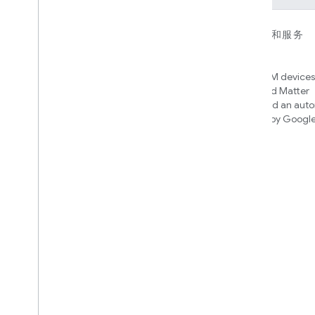
对于设备
对于应用、平台和服务
Matter
Home APIs
New IP-based smart home
Access over 600M devices,
connectivity protocol that enables
Google Home and Matter
broad interoperability with many
infrastructure, and an aut
ecosystems
engine powered by Googl
intelligence
Cloud-to-cloud
使用 Smart Home API 关联您的云后
端
了解需要构建哪些集成
We’ll recommend an integration
based on your device and needs