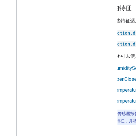
Door
推荐的特征
Doorbell
Drawer
如果这些特征适
Dryer
Fan
action.d
Faucet
action.d
Fireplace
Freezer
传感器还可以使
Fryer
HumiditySe
Game console
Garage door
OpenClos
Gate
Temperatu
Grill
Heater
Temperatu
Hood
Humidifier
注意
：如果传感器报
Kettle
用
OpenClose
特征，并
Light
Lock