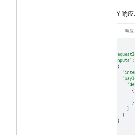
Set-top box
Shower
QUERY 响
Shutter
Smoke detector
Speaker
请求
响应
Soundbar
Sous vide
{
Sprinkler
"requestI
Stand mixer
"inputs"
:
Streaming box
{
"inte
Streaming soundbar
"payl
Streaming stick
"de
Switch
{
Television
Thermostat
}
]
Vacuum
}
Valve
}
Washer
]
Water heater
}