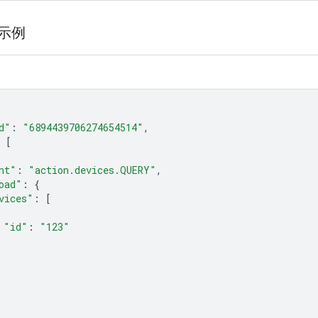
应示例
d"
:
"6894439706274654514"
,
[
nt"
:
"action.devices.QUERY"
,
oad"
:
{
vices"
:
[
"id"
:
"123"