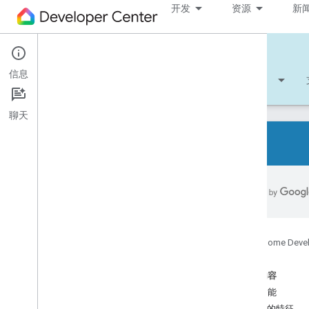
开发
资源
新
Cloud-to-cloud
信息
开始使用
学习
开发
参考文档
聊天
所有设备类型
所有设备特征
参考文件
Google Home Deve
Device types
Air conditioning unit
本页内容
Air cooler
设备功能
Air freshener
推荐的特征