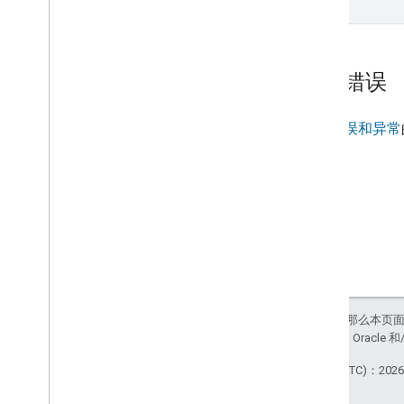
Water purifier
Water softener
Window
Yogurt maker
设备错误
Device traits
Home Graph REST API
查看
错误和异常
Home Graph RPC API
Intents
Local Home SDK
如未另行说明，那么本页
站政策
。Java 是 Orac
最后更新时间 (UTC)：2026-