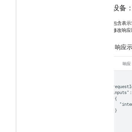
Media remote
示例设备
Microwave
Mop
此部分包含表示常
Mower
相应地修改响应
Multicooker
Network
SYNC 响应
Outlet
Oven
Pergola
请求
响应
Pet Feeder
Pressure cooker
{

Pump
  "requestI
Radiator
  "inputs":
Refrigerator
    {

      "inte
Router
    }

Scene
  ]

Sensor
}
Security system