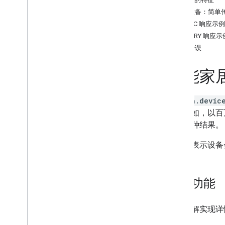
Air purifier
示例设备：简单
Audio-Video Receiver
SYNC 响应示例
Awning
QUERY 响应示
Bathtub
设备错误
Bed
Blanket
智能家
Blinds
Blender
Boiler
action.devic
Camera
果（例如，以百
Carbon monoxide detector
告这两种结果。
Charger
此类型表示设备
Closet
Coffee maker
Cooktop
设备功能
Curtain
Dehumidifier
Dehydrator
如需了解实现详情
Dishwasher