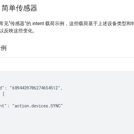
：简单传感器
见“传感器”的 intent 载荷示例，这些载荷基于上述设备类
以反映这些变化。
示例
d": "6894439706274654512",

 [

nt": "action.devices.SYNC"
